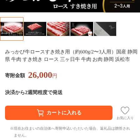
みっかび牛ロースすき焼き用（約600g/2〜3人用）国産 静岡
県 牛肉 すき焼き ロース 三ヶ日牛 牛肉 お肉 静岡 浜松市
26,000
寄附金額
円
決済から2週間程度で発送
お気に入り
現在お住まいの自治体へ寄附申込いただいた場合、返礼品は贈答され
ません。