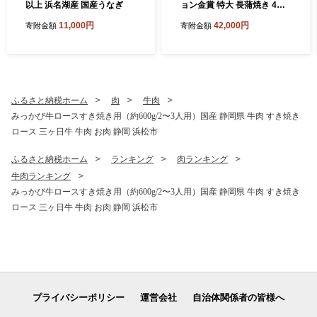
以上 浜名湖産 国産うなぎ
ョン金賞 特大 長蒲焼き 4尾
720g以上 浜名湖産 鰻 蒲焼
11,000円
42,000円
寄附金額
寄附金額
真空パック
ふるさと納税ホーム
肉
牛肉
みっかび牛ロースすき焼き用（約600g/2〜3人用）国産 静岡県 牛肉 すき焼き
ロース 三ヶ日牛 牛肉 お肉 静岡 浜松市
ふるさと納税ホーム
ランキング
肉ランキング
牛肉ランキング
みっかび牛ロースすき焼き用（約600g/2〜3人用）国産 静岡県 牛肉 すき焼き
ロース 三ヶ日牛 牛肉 お肉 静岡 浜松市
プライバシーポリシー
運営会社
自治体関係者の皆様へ