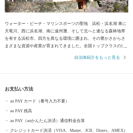
ウォーター・ビーチ・マリンスポーツの聖地 浜松・浜名湖 東に
天竜川、西に浜名湖、南に遠州灘、そして北へと連なる森林地帯
を有する浜松市。四方を異なる環境に囲まれ、その豊かさからさ
まざまな資源や産業が育まれてきました。全国トップクラスの日
照時間、温暖な気候、豊富な水源により発展した農業や水産業の
自治体紹介をもっと見る
ほか、楽器やオートバイ、繊維、食品など、ものづくりの街は生
んだ資源や製品には、日本のみならず世界でも認められる逸品が
数多く存在します。 また、浜名湖ではクルージングやフィッシン
グはもちろん、ウェイクボードや ウインドサーフィンなどさまざ
お支払い方法
まなウォーター・ビーチ・マリンスポーツを楽しむことができ、
自然と一体化する感動も味わうことができます。
au PAY カード（番号入力不要）
au PAY 残高
au PAY（auかんたん決済）通信料金合算
クレジットカード決済（VISA、Master、JCB、Diners、AMEX）