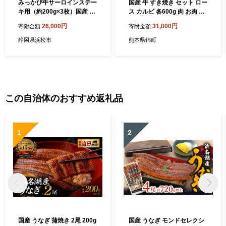
みっかび牛サーロインステー
国産 牛 すき焼き セット ロー
キ用（約200g×3枚）国産 静
ス カルビ 各600g 肉 お肉 牛
岡県産 ステーキ サーロイン
肉 すきやき しゃぶしゃぶ ※
26,000円
31,000円
寄附金額
寄附金額
三ヶ日牛 牛肉 お肉 静岡 浜松
配送不可：離島
市
静岡県浜松市
熊本県錦町
この自治体のおすすめ返礼品
1
2
国産 うなぎ 蒲焼き 2尾 200g
国産 うなぎ モンドセレクシ