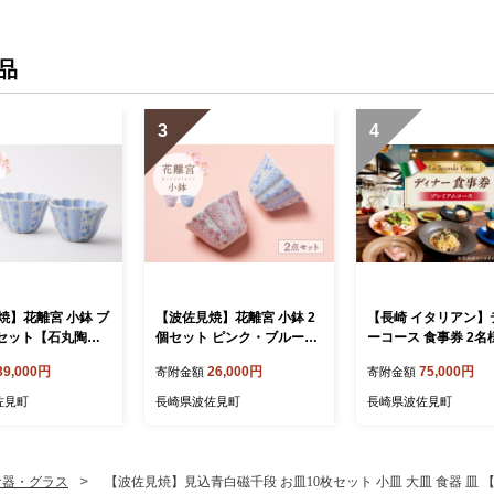
品
3
4
焼】花離宮 小鉢 ブ
【波佐見焼】花離宮 小鉢 2
【長崎 イタリアン】
個セット【石丸陶
個セット ピンク・ブルー
ーコース 食事券 2名
5]
【石丸陶芸】 [LB94]
レミアムコース 【La 
39,000円
26,000円
75,000円
寄附金額
寄附金額
da Casa】 [IG16]
佐見町
長崎県波佐見町
長崎県波佐見町
食器・グラス
【波佐見焼】見込青白磁千段 お皿10枚セット 小皿 大皿 食器 皿 【光