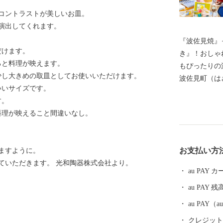
コントラストが美しいお皿。
演出してくれます。
『波佐見焼』
だけます。
き』！おしゃ
ると料理が映えます。
もぴったりの
少し大きめの取皿としてお使いいただけます。
波佐見町（は
いいサイズです。
し、四方を山
す。
田百選に選ば
料理が映えること間違いなし。
かな自然のな
農畜産業が行
器産業を中心
お支払い方
ますように。
います。 今
ていただきます。 光和陶器株式会社より。
最大規模の登
au PAY
かれた「くら
au PAY 残
品であった磁
も大きな影響
au PAY
においても、
クレジットカ