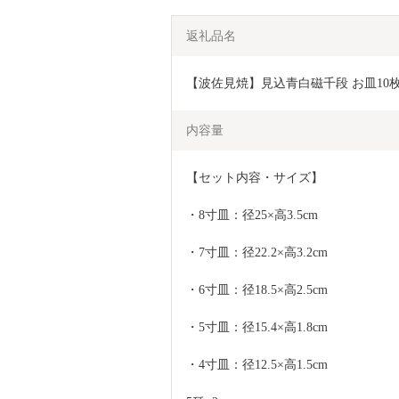
返礼品名
【波佐見焼】見込青白磁千段 お皿10枚セッ
内容量
【セット内容・サイズ】 
・8寸皿：径25×高3.5cm 
・7寸皿：径22.2×高3.2cm 
・6寸皿：径18.5×高2.5cm 
・5寸皿：径15.4×高1.8cm 
・4寸皿：径12.5×高1.5cm 