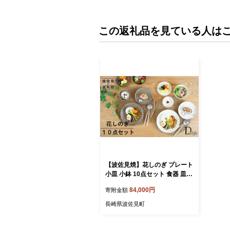
この返礼品を見ている人は
【波佐見焼】花しのぎ プレート
小皿 小鉢 10点セット 食器 皿
【団陶器】 [PB89]
84,000円
寄附金額
長崎県波佐見町