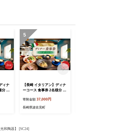
5
6
ディナ
【長崎 イタリアン】ディナ
【長崎 イタリアン】ランチ
様分 プ
ーコース 食事券 2名様分 ス
コース 食事券 1名様分【La
Secon
タンダードコース 【La Sec
Seconda Casa】 [IG14]
37,000円
10,000円
寄附金額
寄附金額
onda Casa】 [IG15]
長崎県波佐見町
長崎県波佐見町
和陶器】 [SC24]