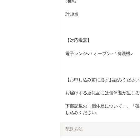
5種×2  
計10点  
【対応機器】 
電子レンジ○ / オーブン× / 食洗機○  
【お申し込み前に必ずお読みください】
お届けする返礼品には個体差が生じる場
下部記載の「個体差について」、「破
し込みください。
配送方法