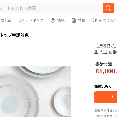
返礼品
ランキング
地域
特集
初めての
トップ申請対象
【波佐見焼】
皿 大
寄附金額
81,000
在庫: あり
現在お住まい
贈答されませ