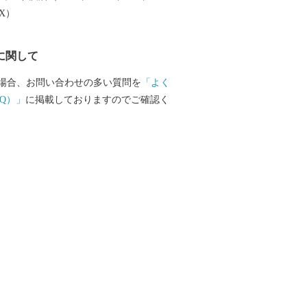
大産地として、全国的にも高いシェアを
EX）
。（すでに皆さまの食卓にも、波佐見で
ものがあるかも！？）窯元、棚田、温泉
に関して
は紹介しきれません。長崎へお越しの際
見町へお立ち寄りください。
場合、お問い合わせの多い質問を
「よく
Q）」
に掲載しておりますのでご確認く