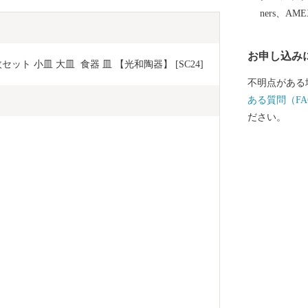
用和食器の一
ners、AM
誇っています
作られたやき
お申し込み
など、ここで
ト 小皿 大皿  食器 皿 【光和陶器】 [SC24]
は、ぜひ波佐
不明点がある
ある質問（FA
ださい。