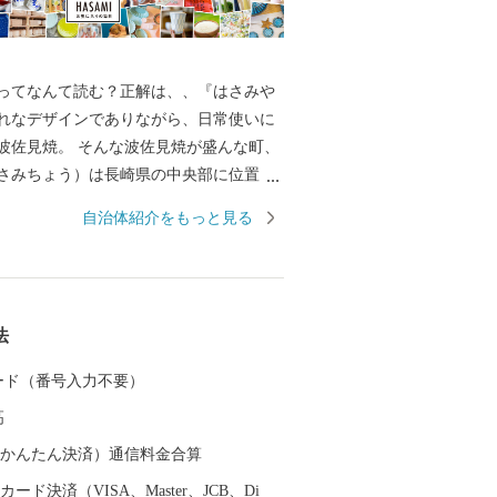
ってなんて読む？正解は、、『はさみや
れなデザインでありながら、日常使いに
波佐見焼。 そんな波佐見焼が盛んな町、
さみちょう）は長崎県の中央部に位置
に囲まれています。 ここでは、日本の棚
自治体紹介をもっと見る
れた「鬼木棚田」にみられるように、豊
かで、お米やお茶、アスパラガスなどの
われているほか、400年の歴史を持つ陶磁
とした「ものづくり」の息吹が根付いて
法
なお多くの窯元が集積する中尾山には世界
り窯跡があり、江戸時代には、ここで焼
 カード（番号入力不要）
わんか碗」が全国に出荷され、当時貴重
高
器を広く普及させるとともに、食文化に
を与えたといわれています。 そして近年
（auかんたん決済）通信料金合算
日本の食卓を彩るおしゃれで機能的な日
ード決済（VISA、Master、JCB、Di