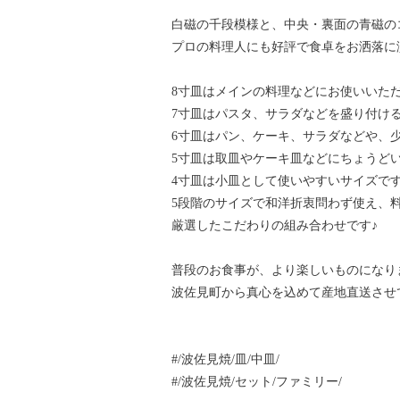
白磁の千段模様と、中央・裏面の青磁の
プロの料理人にも好評で食卓をお洒落に
8寸皿はメインの料理などにお使いいた
7寸皿はパスタ、サラダなどを盛り付け
6寸皿はパン、ケーキ、サラダなどや、
5寸皿は取皿やケーキ皿などにちょうど
4寸皿は小皿として使いやすいサイズで
5段階のサイズで和洋折衷問わず使え、
厳選したこだわりの組み合わせです♪
普段のお食事が、より楽しいものになり
波佐見町から真心を込めて産地直送させ
#/波佐見焼/皿/中皿/
#/波佐見焼/セット/ファミリー/