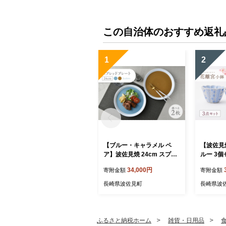
この自治体のおすすめ返礼
1
2
【ブルー・キャラメル ペ
【波佐見
ア】波佐見焼 24cm スプレ
ルー 3
ッドプレート【一真窯】 [B
芸】 [LB9
34,000円
寄附金額
寄附金額
B55]
長崎県波佐見町
長崎県波
ふるさと納税ホーム
雑貨・日用品