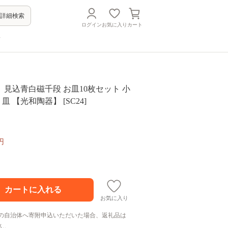
詳細検索
ログイン
お気に入り
カート
方
見込青白磁千段 お皿10枚セット 小
皿 食器 皿 【光和陶器】 [SC24]
円
お気に入り
の自治体へ寄附申込いただいた場合、返礼品は
ん。