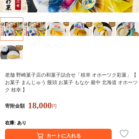
老舗 野崎菓子店の和菓子詰合せ「枝幸 オホーツク彩菓」【
お菓子 まんじゅう 饅頭 お菓子 もなか 最中 北海道 オホーツ
ク 枝幸 】
18,000
寄附金額
円
在庫: あり