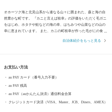
オホーツク海と北見山系から連なる山々に囲まれた、森と海の自
然豊かな町です。 『カニと言えば枝幸』の評価をいただく毛ガニ
をはじめ、ホタテや鮭などの海の幸、はちみつや山菜などの山の
幸に恵まれています。 また、カニの町枝幸が作った毛がにの食べ
方講座『毛ガニ道場』をテキスト、動画でご用意しています。枝
自治体紹介をもっと見る
幸町ホームページでぜひご覧ください！ ■ワンストップ特例申請
のペーパーレス化について 当自治体では、持続可能な社会の実
現（SDGs）に向けたペーパーレス化の推進と、皆様からいただい
た貴重な寄附金を1円でも多く地域の未来を担う事業（子育て支援
お支払い方法
やまちづくりなど）へ直接還元するため、紙の申請書の一斉郵送
を廃止し、原則「ペーパーレス（オンライン）」での受付とさせ
au PAY カード（番号入力不要）
ていただいております。 ワンストップ特例申請を希望された方
au PAY 残高
には、後日、手続き方法を記載した**「受領証明書（圧着はが
き）」**をお送りいたします。はがきが届きましたら、以下のい
au PAY（auかんたん決済）通信料金合算
ずれかの方法でお手続きをお願い申し上げます。 1. オンライン
クレジットカード決済（VISA、Master、JCB、Diners、AMEX）
で申請する（推奨・最短1分） スマートフォンアプリ「IAM（ア