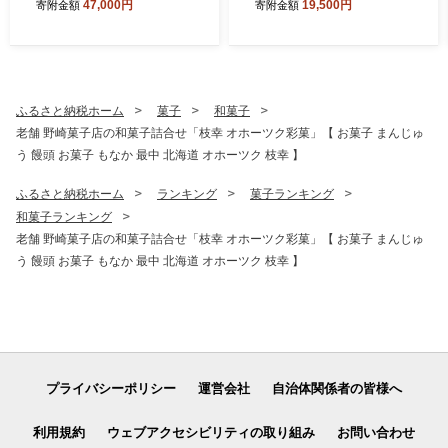
47,000円
19,500円
寄附金額
寄附金額
カニ 蟹 毛ガニ 毛がに 毛蟹
［プロも認めるオホーツクブ
かにみそ 蟹味噌 ボイル 茹で
ランド］枝幸漁協 【 刺身 魚
冷凍 北海道 オホーツク 枝幸
介 帆立 超目玉 魚貝類 貝類
】
海の幸 枝幸産 つまみ 肴 北海
道 オホーツク 枝幸 】
ふるさと納税ホーム
菓子
和菓子
老舗 野崎菓子店の和菓子詰合せ「枝幸 オホーツク彩菓」【 お菓子 まんじゅ
う 饅頭 お菓子 もなか 最中 北海道 オホーツク 枝幸 】
ふるさと納税ホーム
ランキング
菓子ランキング
和菓子ランキング
老舗 野崎菓子店の和菓子詰合せ「枝幸 オホーツク彩菓」【 お菓子 まんじゅ
う 饅頭 お菓子 もなか 最中 北海道 オホーツク 枝幸 】
プライバシーポリシー
運営会社
自治体関係者の皆様へ
利用規約
ウェブアクセシビリティの取り組み
お問い合わせ