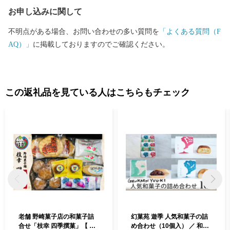
イアム）」を利用し、マイナンバーカードをかざすだけで、紙の
お申し込みに関して
提出や切手不要で即座に申請が完了します。 2. ご自身でダウン
ロードして郵送する 「ふるまど」等のサイトより申請書をダウ
不明点がある場合、お問い合わせの多い質問を
「よくある質問（F
ンロード・印刷し、添付書類を同封の上、自治体へ郵送してくだ
AQ）」
に掲載しておりますのでご確認ください。
さい。 ※ご自宅にプリンター等の印刷環境がなく、紙の申請書の
郵送を希望される場合は、お手数ですが「受領証明書（はが
き）」が届き次第、記載されている案内窓口までお申し付けくだ
さい。
この返礼品を見ている人はこちらもチェック
老舗 野崎菓子店の和菓子詰
幻菓苑 遊季 人気和菓子の詰
合せ「枝幸 四季撰菓」【 お
め合わせ（10個入） ／ 和菓