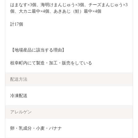
はまなす×3個、海明けまんじゅう×3個、チーズまんじゅう×3
個、大カニ最中×4個、あきあじ（鮭）最中×4個
計17個
【地場産品に該当する理由】
枝幸町内にて製造・加工・販売をしている
配送方法
冷凍配送
アレルゲン
卵・乳成分・小麦・バナナ