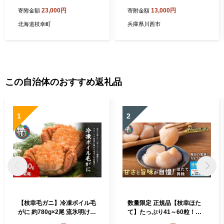
菓子 まんじゅう 饅頭 お菓子
子 菓子 まんじゅう 饅頭 最中
23,000円
13,000円
寄附金額
寄附金額
もなか 最中 北海道 オホーツ
もなか 詰め合わせ 詰合せ 詰
ク 枝幸 】
合 贈答用 贈り物 ギフト プレ
北海道枝幸町
兵庫県川西市
ゼント 送料無料 兵庫県 No.0
28
この自治体のおすすめ返礼品
1
2
【枝幸毛ガニ】冷凍ボイル毛
数量限定 正規品【枝幸ほた
がに 約780g×2尾 流氷明け
て】たっぷり41～60粒！旨
身入り抜群［壽綜合商事］【
味凝縮 冷凍ほたて貝柱 1kg