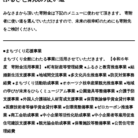
みなさまから頂いた寄附金は下記のメニューに使わせて頂きます。
寄附
者に使い道を選んでいただけますので、未来の枝幸町のためにも寄附先
をご検討ください。
■まちづくり応援事業
まちづくり全般にわたる事業に活用させていただきます。 【令和６年
度 寄附金活用事業】 ●町有財産等管理経費 ●ふるさと教育推進事業 ●結
婚新生活支援事業 ●地域間交流事業 ●多文化共生推進事業 ●防災対策事務
経費 ●まちづくり活動助成事業 ●オホーツク枝幸産業観光推進事業 ●地域
の学びが未来をひらくミュージアム事業 ●公園遊具等整備事業 ●介護予防
支援事業 ●外国人介護福祉人材育成支援事業 ●保育教諭修学資金貸付事業
●医療技術者等修学資金貸付事業 ●住環境整備事業 ●ゼロカーボン推進事
業 ●商工会助成事業 ●中小企業等活性化助成事業 ●中小企業者等雇用促進
住宅建設支援事業 ●観光協会助成事業 ●保養施設等整備事業 ●公営住宅管
理経費