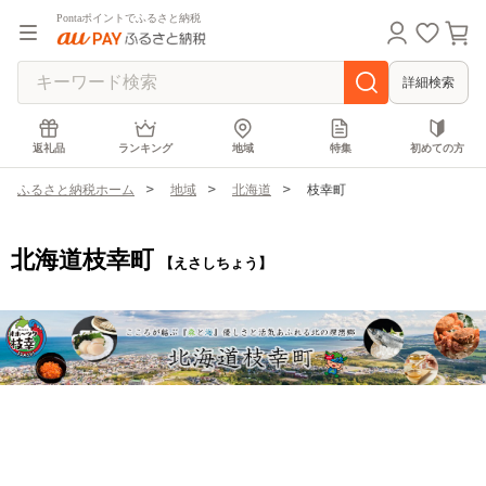
Pontaポイントでふるさと納税
詳細検索
返礼品
ランキング
地域
特集
初めての方
ふるさと納税ホーム
地域
北海道
枝幸町
北海道枝幸町
【えさしちょう】