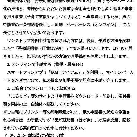
当自治体では、持続可能な社会の実現（SDGs）に向けたペーパーレス
化の推進と、皆様からいただいた貴重な寄附金を1円でも多く地域の未来
を担う事業（子育て支援やまちづくりなど）へ直接還元するため、紙の
申請書の一斉郵送を廃止し、原則「ペーパーレス（オンライン）」での
受付とさせていただいております。
ワンストップ特例申請を希望された方には、後日、手続き方法を記載
した**「受領証明書（圧着はがき）」**をお送りいたします。はがきが届
きましたら、以下のいずれかの方法でお手続きをお願い申し上げます。
1. オンラインで申請する（推奨・最短1分）
スマートフォンアプリ「IAM（アイアム）」を利用し、マイナンバーカ
ードをかざすだけで、紙の提出や切手不要で即座に申請が完了します。
2. ご自身でダウンロードして郵送する
「ふるまど」等のサイトより申請書をダウンロード・印刷し、添付書
類を同封の上、自治体へ郵送してください。
※ご自宅にプリンター等の印刷環境がなく、紙の申請書の郵送を希望さ
れる場合は、お手数ですが「受領証明書（はがき）」が届き次第、記載
されている案内窓口までお申し付けください。
ふるさと納税の使い道