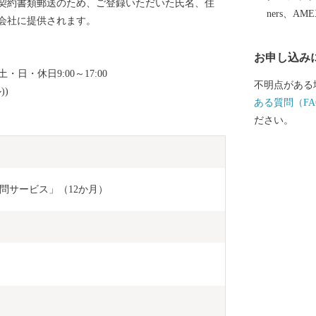
契約書類郵送のため、ご登録いただいた氏名、住
月に「環境・
ners、AM
会社に提供されます。
市では「働く
ちゃん」など
お申し込み
ルサイトを公
・日・休日9:00～17:00
さ！越前市」
不明点がある
))
代表する絵本
ある質問（FA
）
した武生中央
ださい。
ペポー広場」
んの家族づれでにぎわい
北陸新幹線「
「光る君へ」
問サービス」（12か月）
だけ都を離れ
ています。 越前市HP