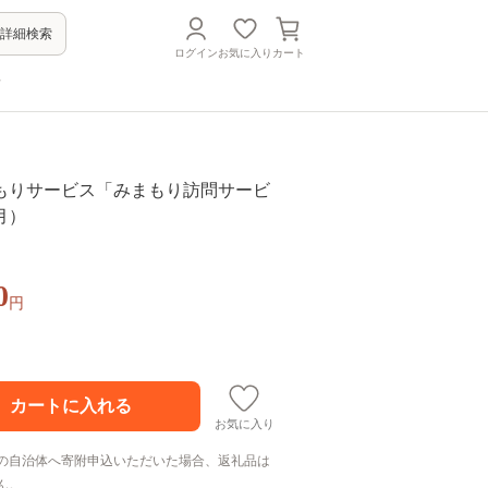
詳細検索
ログイン
お気に入り
カート
方
もりサービス「みまもり訪問サービ
月）
0
円
お気に入り
の自治体へ寄附申込いただいた場合、返礼品は
ん。