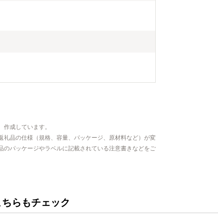
、作成しています。
返礼品の仕様（規格、容量、パッケージ、原材料など）が変
品のパッケージやラベルに記載されている注意書きなどをご
こちらもチェック