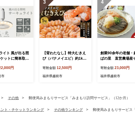
3
4
ライト 風が出る照
【背わたなし】特大むきえ
創業90余年の老舗・
ソケットに簡単取付
び（バナメイエビ）約1kg
ばの里 直営農場産
プ 電球色【ドウシ
※無添加で冷凍 むきエビ
「旨味」24食
22,000円
12,500円
23,000円
寄附金額
寄附金額
背ワタ無し
前市
福井県越前市
福井県越前市
その他
郵便局みまもりサービス「みまもり訪問サービス」（12か月）
ベント・チケットランキング
その他ランキング
郵便局みまもりサービス「