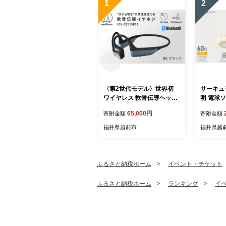
1
2
〈第2世代モデル〉世界初
サーキュ
ワイヤレス 軟骨伝導ヘッド
明 電球
ホン ATH-CC500BT2（ブ
調光タイ
65,000円
寄附金額
寄附金額
ラック） オーディオテクニ
シャ】
カ
福井県越前市
福井県越
ふるさと納税ホーム
イベント・チケット
ふるさと納税ホーム
ランキング
イ