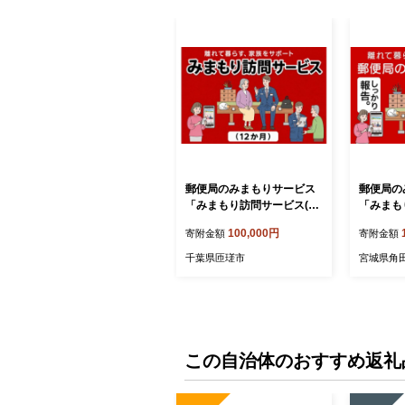
郵便局のみまもりサービス
郵便局の
「みまもり訪問サービス(１
「みまも
２か月)」
（12か
100,000円
寄附金額
寄附金額
千葉県匝瑳市
宮城県角
この自治体のおすすめ返礼