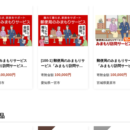
みまもりサービス
[100-1] 郵便局のみまもりサ
郵便局のみまもりサ
り訪問サービス」
ービス「みまもり訪問サー
「みまもり訪問サー
月）
ビス」（12か月）
2か月
100,000円
100,000円
100,000円
寄附金額
寄附金額
田市
愛知県一宮市
宮城県栗原市
品