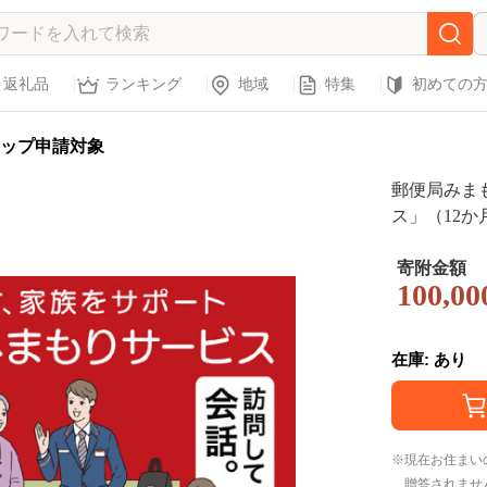
返礼品
ランキング
地域
特集
初めての
ップ申請対象
郵便局みま
ス」（12か
寄附金額
100,00
在庫: あり
現在お住まい
贈答されませ