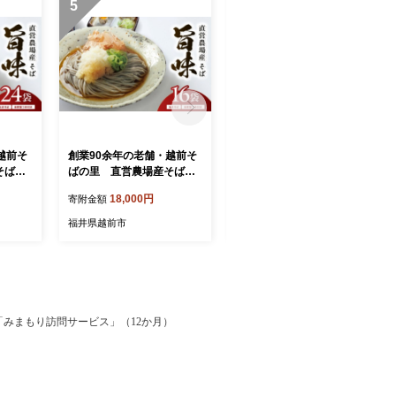
5
6
越前そ
創業90余年の老舗・越前そ
創業90余年の老舗・越前そ
そば
ばの里 直営農場産そば
ばの里 直営農場産そば
「旨味」16食
「旨味」8食
18,000円
12,500円
寄附金額
寄附金額
福井県越前市
福井県越前市
みまもり訪問サービス」（12か月）