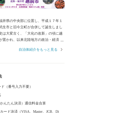
井県の中央部に位置し、平成１７年１
武生市と旧今立町が合併して誕生しまし
史は大変古く、「大化の改新」の頃に越
が置かれ、以来北陸地方の政治・経済・
として栄えました。平安時代には、「源
自治体紹介をもっと見る
者である紫式部が生涯でただ一度、京の
感な少女時代を過ごした地でもありま
では、越前和紙や越前打刃物、越前箪笥
る伝統産業から、電子部品などの先端技
法
まで幅広い産業が集積し、製造品出荷額
一位の「モノづくりのまち」として発展
 カード（番号入力不要）
す。 また、豊かな緑や清らかな水な
高
然を誇る本市は、コウノトリをシンボル
と共生する越前市」とし里地里山の保全
（auかんたん決済）通信料金合算
和型農業の推進しており、平成２７年９
ード決済（VISA、Master、JCB、Di