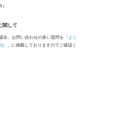
文化創造都市宣言」を行いました。 本
EX）
」「住む」「子育て・教育」「妊娠・赤
の情報が見つかる移住希望者向けポータ
に関して
開しています。詳しくは、下記「住もっ
のリンクからご確認ください。 日本を
場合、お問い合わせの多い質問を
「よく
作家かこさとし氏の監修をいただき整備
Q）」
に掲載しておりますのでご確認く
公園の「だるまちゃん広場」、「パピプ
、「コウノトリ広場」には、休日たくさ
ます。 令和6年3月16日には
越前たけふ」駅が開業し、大河ドラマ
の主人公である紫式部が生涯でただ一度
て過ごした地としても、大変盛り上がっ
 https://www.city.echizen.lg.jp