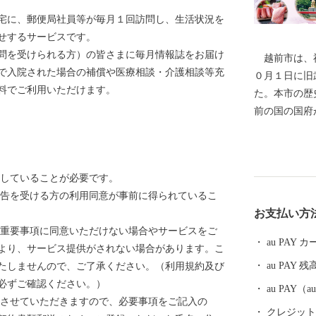
宅に、郵便局社員等が毎月１回訪問し、生活状況を
せするサービスです。
問を受けられる方）の皆さまに毎月情報誌をお届け
越前市は、福
で入院された場合の補償や医療相談・介護相談等充
０月１日に旧
料でご利用いただけます。
た。本市の歴
前の国の国府
文化の中心部
氏物語」の作
都を離れ、多
住していることが必要です。
す。 産業面
報告を受ける方の利用同意が事前に得られているこ
をはじめとす
お支払い方
術産業に至る
び重要事項に同意いただけない場合やサービスをご
等が福井県第
au PAY
より、サービス提供がされない場合があります。こ
を続けていま
au PAY 残
たしませんので、ご了承ください。（利用規約及び
ど、美しい自
必ずご確認ください。）
に「生きもの
au PAY
送させていただきますので、必要事項をご記入の
再生や環境調
クレジットカ