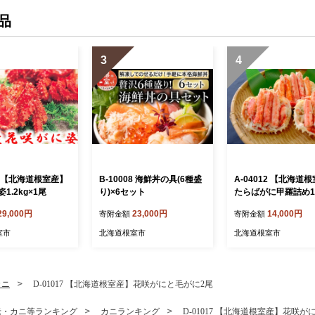
品
3
4
23 【北海道根室産】
B-10008 海鮮丼の具(6種盛
A-04012 【北海道
1.2kg×1尾
り)×6セット
たらばがに甲羅詰め12
P
29,000円
23,000円
14,000円
寄附金額
寄附金額
室市
北海道根室市
北海道根室市
カニ
D-01017 【北海道根室産】花咲がにと毛がに2尾
老・カニ等ランキング
カニランキング
D-01017 【北海道根室産】花咲が