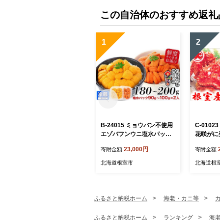
この自治体のおすすめ返礼
1
2
B-24015 ミョウバン不使用
C-010
エゾバフンウニ塩水パック9
花咲がに姿
0～100g×2P[11月上旬以降
23,000円
寄附金額
寄附金額
発送]
北海道根室市
北海道根
ふるさと納税ホーム
海老・カニ等
ふるさと納税ホーム
ランキング
海