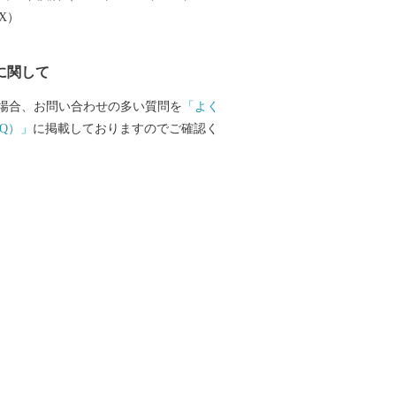
しづつまちの活性化を目指し歩みを進めて
EX）
で、今後の根室市にご注目ください。
に関して
場合、お問い合わせの多い質問を
「よく
Q）」
に掲載しておりますのでご確認く