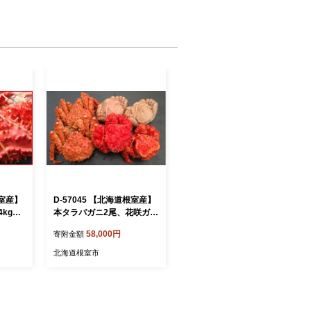
根室産】
D-57045 【北海道根室産】
4kg前
本タラバガニ2尾、花咲ガニ
2尾、毛ガニ2尾(3種計2.6kg
58,000円
寄附金額
前後)
北海道根室市