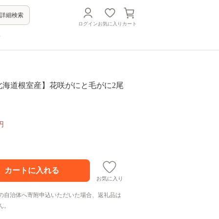
詳細検索
ログイン
お気に入り
カート
方
7 【北海道根室産】花咲がにと毛がに2尾
円
お気に入り
の自治体へ寄附申込いただいた場合、返礼品は
ん。