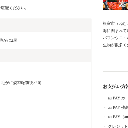
ご堪能ください。
根室市（ねむ
海に囲まれて
バフンウニ・
と毛がに2尾
生物が数多く
の宝庫として
る約330種
などには毎年
ングに訪れて
体験、フット
毛がに姿330g前後×2尾
お支払い方
を相手にする
を呼んでいま
au PAY
運動原点の地
au PAY 残
の早期返還を
ち、運動を展
au PAY
には解決しな
クレジットカ