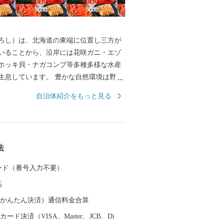
ろし）は、北海道の東端に位置し三方が
いることから、沿岸には花咲ガニ・エゾ
ホッキ貝・ナガコンブ等多種多様な水産
生息しています。 豊かな自然環境は野鳥
も知られ、日本で観察できる半数を超え
自治体紹介をもっと見る
の野鳥が観測でき、風蓮湖、春国岱、長節湖
全国各地から多くの方がバードウォッチ
います。 その他、クルーズ体験やカヌー
パス、酪農体験など、都会にはない自然
法
北海道ならではのアクティビティも人気
す。 また、根室市は「北方領土返還要求
 カード（番号入力不要）
」として、これまで長きに渡り北方四島
高
願い、市民一丸となって世論の先頭に立
開しています。 まちの再生・発展のため
（auかんたん決済）通信料金合算
ければならない課題が非常に山積してい
ード決済（VISA、Master、JCB、Di