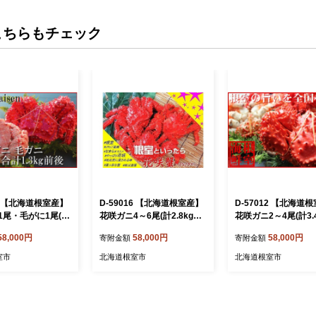
こちらもチェック
39 【北海道根室産】
D-59016 【北海道根室産】
D-57012 【北海道
1尾・毛がに1尾(2
花咲ガニ4～6尾(計2.8kg以
花咲ガニ2～4尾(計3.
g前後)
上)
後)
58,000円
58,000円
58,000円
寄附金額
寄附金額
室市
北海道根室市
北海道根室市