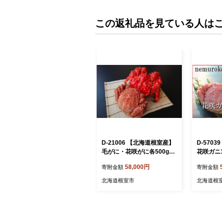
この返礼品を見ている人は
D-21006 【北海道根室産】
D-570
毛がに・花咲がに各500g前
花咲ガニ
後×2尾
種計1.3k
58,000円
寄附金額
寄附金額
北海道根室市
北海道根