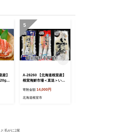
5
6
根室産】
A-28260 【北海道根室産】
A-11240 無添加天然熟成紅
0g×3
根室海鮮市場＜直送＞いか
鮭1切(約80g)真空×15P
一夜干し2枚・さんま明太4
14,000円
14,000円
寄附金額
寄附金額
尾・糠さんま9尾
北海道根室市
北海道根室市
にと毛がに2尾