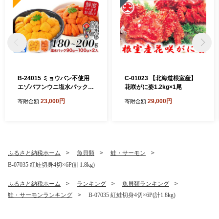
B-24015 ミョウバン不使用
C-01023 【北海道根室産】
エゾバフンウニ塩水パック9
花咲がに姿1.2kg×1尾
0～100g×2P[11月上旬以降
23,000円
29,000円
寄附金額
寄附金額
発送]
ふるさと納税ホーム
魚貝類
鮭・サーモン
B-07035 紅鮭切身4切×6P(計1.8kg)
ふるさと納税ホーム
ランキング
魚貝類ランキング
鮭・サーモンランキング
B-07035 紅鮭切身4切×6P(計1.8kg)