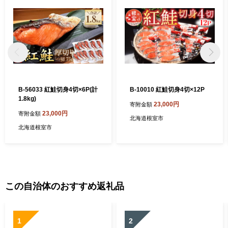
B-56033 紅鮭切身4切×6P(計
B-10010 紅鮭切身4切×12P
1.8kg)
23,000円
寄附金額
23,000円
寄附金額
北海道根室市
北海道根室市
この自治体のおすすめ返礼品
1
2