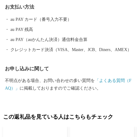
クティビティも人気を呼んでいます。 また、根室市は「北方領土
お支払い方法
返還要求運動原点の地」として、これまで長きに渡り北方四島の
早期返還を願い、市民一丸となって世論の先頭に立ち、運動を展
au PAY カード（番号入力不要）
開しています。 まちの再生・発展のためには解決しなければなら
au PAY 残高
ない課題が非常に山積しています。 すこしづつまちの活性化を目
指し歩みを進めてまいりますので、今後の根室市にご注目くださ
au PAY（auかんたん決済）通信料金合算
い。
クレジットカード決済（VISA、Master、JCB、Diners、AMEX）
お申し込みに関して
不明点がある場合、お問い合わせの多い質問を
「よくある質問（F
AQ）」
に掲載しておりますのでご確認ください。
この返礼品を見ている人はこちらもチェック