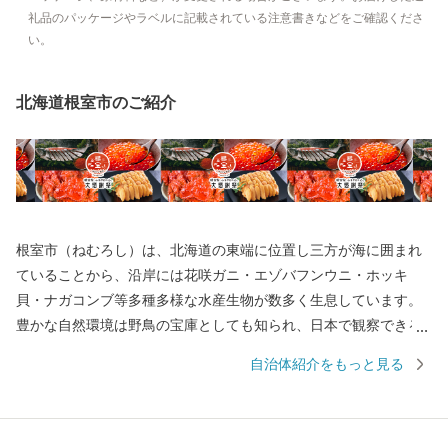
礼品のパッケージやラベルに記載されている注意書きなどをご確認くださ
い。
北海道根室市のご紹介
根室市（ねむろし）は、北海道の東端に位置し三方が海に囲まれ
ていることから、沿岸には花咲ガニ・エゾバフンウニ・ホッキ
貝・ナガコンブ等多種多様な水産生物が数多く生息しています。
豊かな自然環境は野鳥の宝庫としても知られ、日本で観察できる
半数を超える約330種の野鳥が観測でき、風蓮湖、春国岱、長節湖
自治体紹介をもっと見る
などには毎年全国各地から多くの方がバードウォッチングに訪れ
ています。 その他、クルーズ体験やカヌー体験、フットパス、酪
農体験など、都会にはない自然を相手にする北海道ならではのア