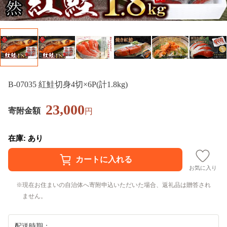
B-07035 紅鮭切身4切×6P(計1.8kg)
23,000
寄附金額
円
在庫: あり
お気に入り
現在お住まいの自治体へ寄附申込いただいた場合、返礼品は贈答され
ません。
配送時期：