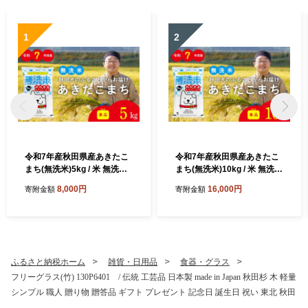
1
2
令和7年産秋田県産あきたこ
令和7年産秋田県産あきたこ
まち(無洗米)5kg / 米 無洗米
まち(無洗米)10kg / 米 無洗米
5kg 白米 令和7年産 秋田県産
10kg 白米 令和7年産 秋田県
8,000円
16,000円
寄附金額
寄附金額
あきたこまち 5kg×1袋 おに
産 あきたこまち 5kg×2袋 お
ぎり 大館 東北 秋田 小分け
にぎり 大館 東北 秋田 小分け
こわけ 大館市 5キロ 5ｷﾛ 5き
こわけ 大館市 10キロ 10ｷﾛ 1
ろ
0きろ
ふるさと納税ホーム
雑貨・日用品
食器・グラス
フリーグラス(竹) 130P6401 / 伝統 工芸品 日本製 made in Japan 秋田杉 木 軽量
シンプル 職人 贈り物 贈答品 ギフト プレゼント 記念日 誕生日 祝い 東北 秋田