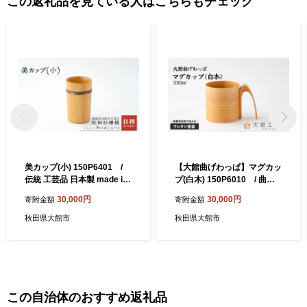
この返礼品を見ている人はこちらもチェック
美カップ(小) 150P6401 /
【大館曲げわっぱ】マグカッ
伝統 工芸品 日本製 made in
プ(白木) 150P6010 / 曲げ
Japan 秋田杉 木 軽量 シンプ
わっぱ 伝統 工芸品 日本製 m
30,000円
30,000円
寄附金額
寄附金額
ル 職人 贈り物 贈答品 ギフト
ade in Japan 秋田杉 木 軽量
プレゼント 記念日 誕生日 祝
シンプル 職人 贈り物 贈答品
秋田県大館市
秋田県大館市
い 東北 秋田
ギフト プレゼント 記念日 誕
生日 祝い 東北 秋田
この自治体のおすすめ返礼品