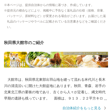
本ページは、提供自治体からの情報に基づき、作成しています。
提供元の都合などにより、掲載中に予告なく返礼品の仕様（規格、容量、
パッケージ、原材料など）が変更される場合がございます。お届けした返
礼品のパッケージやラベルに記載されている注意書きなどをご確認くださ
い。
秋田県大館市のご紹介
大館市は、秋田県北東部出羽山地を縫って流れる米代川と長木
川の清流沿いに開けた大館盆地にあります。秋田、青森、岩手の
北東北三県の要衝の地であり、古くから人々が定着し、縄文時代
早期の遺跡も残っています。 面積は、９１３．２２平方キロメ
ートル、人口約７万人。自然環境に恵まれ、あきた北空港（大館
自治体紹介をもっと見る
能代空港）や日本海沿岸東北自動車道などの高速交通体系の整備