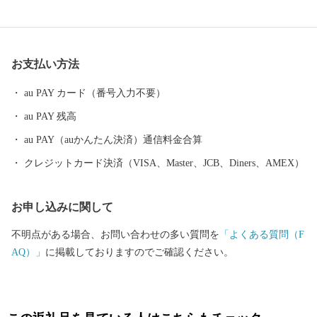
や各種施設の充実などの住環境、経済環境の整備が進み、大館市
は、北東北の拠点都市へと飛躍の時を迎えています。 【大館とい
うところ・・・】 ・郷土の伝統工芸品「大館曲げわっぱ」 ・
お支払い方法
ふるさとの味「きりたんぽ鍋」の本場 ・日本三大美味鶏「比内
地鶏」 ・安全安心な「あきたこまち100％のお米」 ・出荷頭
au PAY カード（番号入力不要）
数が限られた希少な「大館さくら豚」 ・「忠犬ハチ公」のふる
au PAY 残高
さと 【大館市の特産品が、テレビや記事で紹介されていま
す！！】 ▼ベニヤマきりたんぽ工房のスープを使用している
au PAY（auかんたん決済）通信料金合算
「きりたんぽラーメン」がテレビで紹介されました。 2025
クレジットカード決済（VISA、Master、JCB、Diners、AMEX）
年11月21日(金) 19:00～ / AKT秋田テレビ 「彦摩呂の秋田ふる
さと食堂５ 地元グルメの宝石箱や〜」 ▼曲げわっぱ工房Eー0
お申し込みに関して
8（いーわっぱ）がテレビで紹介されました。 2022年9月1日
(木)19:30～ / NHK総合 「サラメシ」
不明点がある場合、お問い合わせの多い質問を
「よくある質問（F
AQ）」
に掲載しておりますのでご確認ください。