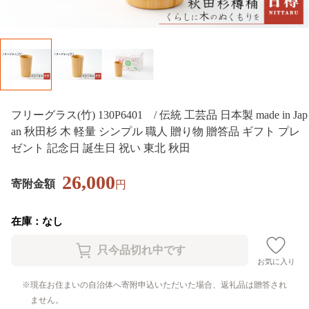
フリーグラス(竹) 130P6401 / 伝統 工芸品 日本製 made in Jap
an 秋田杉 木 軽量 シンプル 職人 贈り物 贈答品 ギフト プレ
ゼント 記念日 誕生日 祝い 東北 秋田
26,000
寄附金額
円
在庫：なし
お気に入り
現在お住まいの自治体へ寄附申込いただいた場合、返礼品は贈答され
ません。