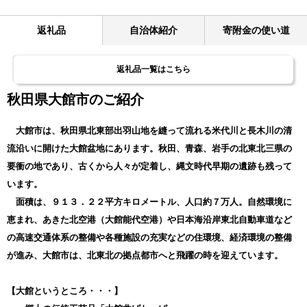
返礼品
自治体紹介
寄附金の使い道
返礼品一覧はこちら
秋田県大館市のご紹介
大館市は、秋田県北東部出羽山地を縫って流れる米代川と長木川の清
流沿いに開けた大館盆地にあります。秋田、青森、岩手の北東北三県の
要衝の地であり、古くから人々が定着し、縄文時代早期の遺跡も残って
います。
面積は、９１３．２２平方キロメートル、人口約７万人。自然環境に
恵まれ、あきた北空港（大館能代空港）や日本海沿岸東北自動車道など
の高速交通体系の整備や各種施設の充実などの住環境、経済環境の整備
が進み、大館市は、北東北の拠点都市へと飛躍の時を迎えています。
【大館というところ・・・】