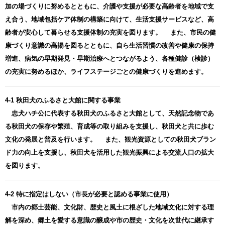
加の場づくりに努めるとともに、介護や支援が必要な高齢者を地域で支
え合う、地域包括ケア体制の構築に向けて、生活支援サービスなど、高
齢者が安心して暮らせる支援体制の充実を図ります。 また、市民の健
康づくり意識の高揚を図るとともに、自ら生活習慣の改善や健康の保持
増進、病気の早期発見・早期治療へとつながるよう、各種健診（検診）
の充実に努めるほか、ライフステージごとの健康づくりを進めます。
4-1 秋田犬のふるさと大館に関する事業
忠犬ハチ公に代表する秋田犬のふるさと大館として、天然記念物であ
る秋田犬の保存や繁殖、育成等の取り組みを支援し、秋田犬と共に歩む
文化の発展と普及を行います。 また、観光資源としての秋田犬ブラン
ド力の向上を支援し、秋田犬を活用した観光振興による交流人口の拡大
を図ります。
4-2 特に指定はしない（市長が必要と認める事業に使用）
市内の郷土芸能、文化財、歴史と風土に根ざした地域文化に対する理
解を深め、郷土を愛する意識の醸成や市の歴史・文化を次世代に継承す