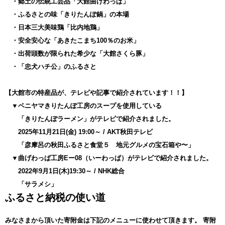
・郷土の伝統工芸品「大館曲げわっぱ」
・ふるさとの味「きりたんぽ鍋」の本場
・日本三大美味鶏「比内地鶏」
・安全安心な「あきたこまち100％のお米」
・出荷頭数が限られた希少な「大館さくら豚」
・「忠犬ハチ公」のふるさと
【大館市の特産品が、テレビや記事で紹介されています！！】
▼ベニヤマきりたんぽ工房のスープを使用している
「きりたんぽラーメン」がテレビで紹介されました。
2025年11月21日(金) 19:00～ / AKT秋田テレビ
「彦摩呂の秋田ふるさと食堂５ 地元グルメの宝石箱や〜」
▼曲げわっぱ工房Eー08（いーわっぱ）がテレビで紹介されました。
2022年9月1日(木)19:30～ / NHK総合
「サラメシ」
ふるさと納税の使い道
みなさまから頂いた寄附金は下記のメニューに使わせて頂きます。
寄附