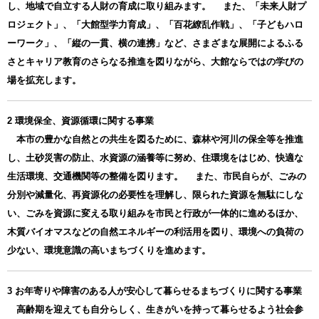
し、地域で自立する人財の育成に取り組みます。 また、「未来人財プ
ロジェクト」、「大館型学力育成」、「百花繚乱作戦」、「子どもハロ
ーワーク」、「縦の一貫、横の連携」など、さまざまな展開によるふる
さとキャリア教育のさらなる推進を図りながら、大館ならではの学びの
場を拡充します。
2 環境保全、資源循環に関する事業
本市の豊かな自然との共生を図るために、森林や河川の保全等を推進
し、土砂災害の防止、水資源の涵養等に努め、住環境をはじめ、快適な
生活環境、交通機関等の整備を図ります。 また、市民自らが、ごみの
分別や減量化、再資源化の必要性を理解し、限られた資源を無駄にしな
い、ごみを資源に変える取り組みを市民と行政が一体的に進めるほか、
木質バイオマスなどの自然エネルギーの利活用を図り、環境への負荷の
少ない、環境意識の高いまちづくりを進めます。
3 お年寄りや障害のある人が安心して暮らせるまちづくりに関する事業
高齢期を迎えても自分らしく、生きがいを持って暮らせるよう社会参