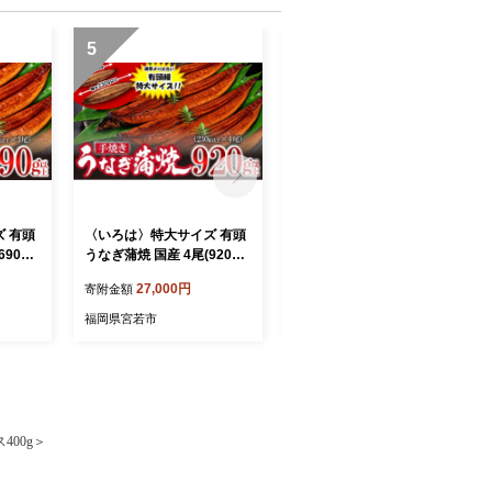
5
6
 有頭
〈いろは〉特大サイズ 有頭
博多和牛100％ 本格手ごね
90g
うなぎ蒲焼 国産 4尾(920g
ハンバーグ 150g×10個 [M1
ギ 鰻 炭
以上) [M1025] ウナギ 鰻 炭
014]
27,000円
17,000円
寄附金額
寄附金額
ランキ
火焼き 肉厚 うな重 ランキ
鹿児島県
ング 土用の丑の日 鹿児島県
福岡県宮若市
福岡県宮若市
人気 オススメ 宮若市
400g＞