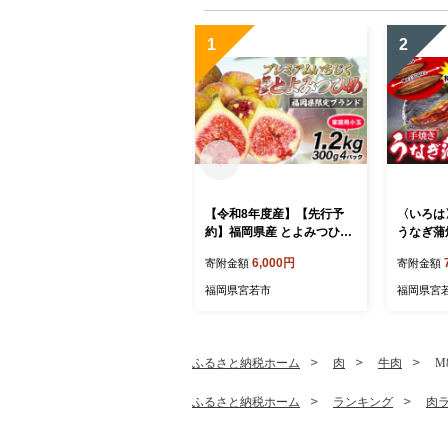
1
2
【令和8年度産】【先行予
〈いろは
約】福岡県産 とよみつひめ
うなぎ蒲焼
(家庭用小玉) 1.2kg(300g×4
以上) [M
6,000円
寄附金額
寄附金額
パック) [M1016] 福岡県ブラ
火焼き 肉
ンドいちじく福岡県限定 果
ング 土
福岡県宮若市
福岡県宮
肉 上品 甘い なめらか食感
人気 オ
糖度17度 フルーツ 果物
ふるさと納税ホーム
肉
牛肉
M
ふるさと納税ホーム
ランキング
肉