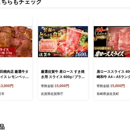
こちらもチェック
 野田精肉店 厳選牛タ
厳選佐賀牛 肩ロース すき焼
肩ローススライス 400
ライス レモンペッパ
き用 スライス 600g / ブラン
崎和牛 A4～A5ラン
g＞
ド牛 黒毛和牛 牛肉 / 佐賀県
ぶしゃぶ すき焼き【
13,000円
15,000円
15,000円
寄附金額
寄附金額
/ 有限会社片岡精肉店 [41AE
肉店】 [VF94]
AC017]
若市
佐賀県佐賀県庁
長崎県波佐見町
品