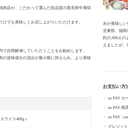
舗精肉店が、こだわって選んだ良品質の黒毛和牛薄切
だけでも美味しくお召し上がりいただけます。
水が美味しい空気が
北東部、福岡
約25,000人のまちです。 
。
えましたが、
内で自然解凍していただくことをお勧めします。
日本経済を牽
肉の旨味成分の流出が最小限に抑えられ、より美味
トライアルホ
パニーが参入
ア」をはじめ
かでも「リモ
お支払い方
開発拠点とし
す。 そんな最先端の企業が立地する一方で、自然あふ
au PAY
れる景観や、
au PAY 残
す。 国指定史跡である竹原古墳は、装飾古墳として状
態もよく、ど
au PAY
スライス400g＞
時代から続く
クレジットカ