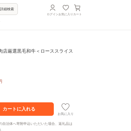
詳細検索
ログイン
お気に入り
カート
方
田精肉店厳選黒毛和牛＜ローススライス
円
お気に入り
の自治体へ寄附申込いただいた場合、返礼品は
ん。