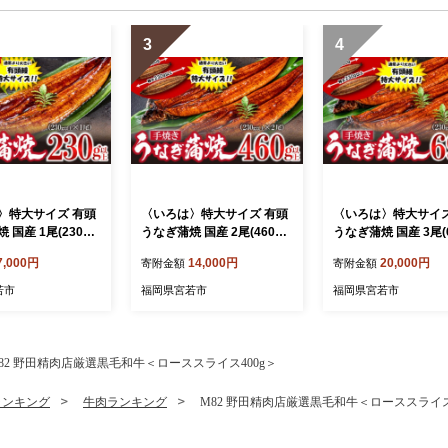
3
4
〉特大サイズ 有頭
〈いろは〉特大サイズ 有頭
〈いろは〉特大サイズ
 国産 1尾(230g
うなぎ蒲焼 国産 2尾(460g
うなぎ蒲焼 国産 3尾(6
1022] ウナギ 鰻 炭
以上) [M1023] ウナギ 鰻 炭
以上) [M1024] ウナ
7,000円
14,000円
20,000円
寄附金額
寄附金額
厚 うな重 ランキ
火焼き 肉厚 うな重 ランキ
火焼き 肉厚 うな重 
用の丑の日 鹿児島県
ング 土用の丑の日 鹿児島県
ング 土用の丑の日 
若市
福岡県宮若市
福岡県宮若市
ススメ 宮若市
人気 オススメ 宮若市
人気 オススメ 宮若市
82 野田精肉店厳選黒毛和牛＜ローススライス400g＞
ランキング
牛肉ランキング
M82 野田精肉店厳選黒毛和牛＜ローススライス