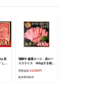
g 長
飛騨牛 厳選ロース・肩ロー
ク しゃ
ススライス 400g(すき焼
野中精
き・しゃぶしゃぶ用) 黒毛和
14,500円
寄附金額
牛 A4～A5等級【165363
4】
岐阜県羽島市