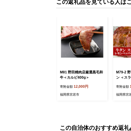
この返礼品を見ている人は
M81 野田精肉店厳選黒毛和
M79-2
牛＜カルビ400g＞
ン ＜ス
ー味 370
12,000円
寄附金額
寄附金額
福岡県宮若市
福岡県宮
この自治体のおすすめ返礼