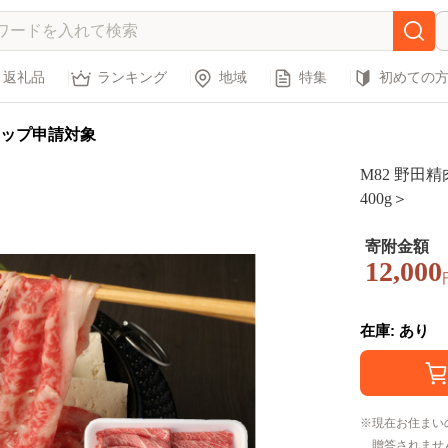
返礼品
ランキング
地域
特集
初めての
ップ申請対象
M82 野
400g＞
寄附金額
12,000
在庫: あり
現在お住まい
贈答されませ