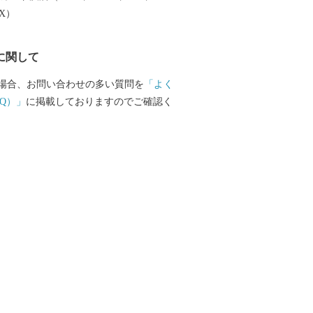
ています。 歴史、文化、産業の
EX）
う山紫水明なまち。ぜひ一度、宮若市へ
い。
に関して
場合、お問い合わせの多い質問を
「よく
Q）」
に掲載しておりますのでご確認く