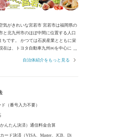
きれいな宮若市 宮若市は福岡県の
市と北九州市のほぼ中間に位置する人口
かつては石炭産業とともに栄
現在は、トヨタ自動車九州㈱を中心に、
引する自動車産業を担っているほか、㈱
自治体紹介をもっと見る
ールディングス傘下の㈱トライアルカン
し、産地産直レストラン「グロッサリ
とする多くの事業を展開しています。な
ートワークタウンムスブ宮若」は、ＡＩ
法
て様々な事業から熱い注目を浴びていま
 カード（番号入力不要）
歴史、文化もしっかりと継承されていま
高
なたでもご覧いただけます。 また、奈良
（auかんたん決済）通信料金合算
脇田温泉は、江戸時代の儒学者、貝原益
ード決済（VISA、Master、JCB、Di