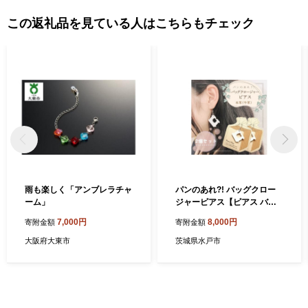
告、鯖江市が主催・出展するふるさと納税関連イベント情報の提
供及び鯖江市のふるさと納税に関する情報提供のために使用させ
この返礼品を見ている人はこちらもチェック
ていただき、その手段として、電子メールの配信やパンフレット
等の資料の郵送をさせていただくことがあります。 御不明な点
や、電子メールの配信又は資料の郵送停止等のご希望がございま
したら、ふるさと納税担当(furusato-sabae@soe.or.jp)までご連絡く
ださい。
雨も楽しく「アンブレラチャ
パンのあれ?! バッグクロー
ーム」
ジャーピアス【ピアス バッ
グクロージャー パン 本革 数
7,000円
8,000円
寄附金額
寄附金額
量限定 手作り 革製品 アクセ
サリー 水戸市 茨城県】（AF
大阪府大東市
茨城県水戸市
-7）