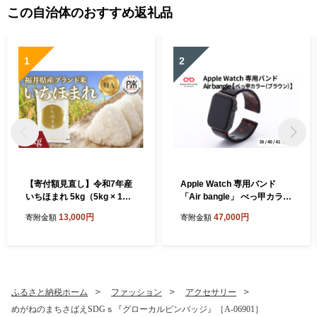
この自治体のおすすめ返礼品
1
2
【寄付額見直し】令和7年産
Apple Watch 専用バンド
いちほまれ 5kg（5kg × 1
「Air bangle」 べっ甲カラー
袋）×1回 [B-02034] / お米 精
（ブラウン）（38 / 40 / 41モ
13,000円
47,000円
寄附金額
寄附金額
米 白米 小分け 便利 ごはん
デル）[E-03413] / 日本製 お
コメ ブランド米 人気 品種 特
しゃれ デザイン ギフト プレ
A コシヒカリ こしひかり
ゼント 包装 バングル 時計ベ
ルト 時計バンド メンズ レデ
ィース アップルウォッチバ
ンド
ふるさと納税ホーム
ファッション
アクセサリー
めがねのまちさばえSDGｓ『グローカルピンバッジ』［A-06901］