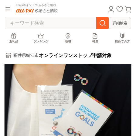
Pontaポイントでふるさと納税
詳細検索
返礼品
ランキング
地域
特集
初めての方
オンラインワンストップ申請対象
福井県鯖江市