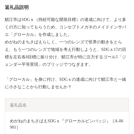
返礼品説明
鯖江市はSDGｓ（持続可能な開発目標）の達成に向けて、より多
くの方に知ってもらうため、コンセプトメガネのメイドインサバ
エ「グローカル」を作成しました。
めがねのまちさばえらしく、一つのレンズで世界の動きをとら
え、もう一つのレンズで地域を考え行動しようと、SDGｓ17の目
標を左右各8目標に振り分け、鯖江市が特に注力するゴール5「ジ
ェンダー平等実現」のブリッジでつなぎます。
「グローカル」を身に付け、SDGｓの達成に向けて鯖江市と一緒
に小さなことから行動しませんか？
返礼品名
めがねのまちさばえSDGｓ『グローカルピンバッジ』［A-06
901］