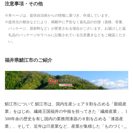
注意事項・その他
本ページは、提供自治体からの情報に基づき、作成しています。
提供元の都合などにより、掲載中に予告なく返礼品の仕様（規格、容量、
パッケージ、原材料など）が変更される場合がございます。お届けした返
礼品のパッケージやラベルに記載されている注意書きなどをご確認くださ
い。
福井県鯖江市のご紹介
鯖江市について 鯖江市は、国内生産シェア９割を占める「眼鏡産
業」をはじめ、繊維王国福井の中核を担ってきた「繊維産業」、1
500年余の歴史を有し国内の業務用漆器の８割を占める「漆器産
業」、そして、近年はIT産業など、産業が集積した「ものづくり