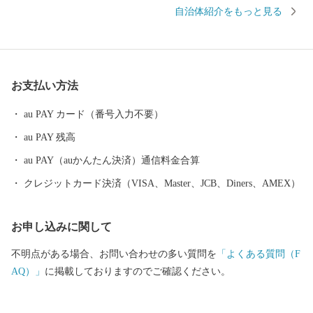
のまち」です。 王山古墳をはじめ、古墳の多い古代ロマンのまち
自治体紹介をもっと見る
であり、近松門左衛門が幼少期を過ごした地域には当時をしのぶ
街並みが残っています。 豊かな自然にも恵まれ、日本歴史公園百
選に認定されている西山公園は日本海側随一のつつじの名所とし
て親しまれています。 めがねのまちさばえのSDGsについて 鯖江
お支払い方法
市はものづくり分野を中心に内発的に発展し、成長を遂げてきた
まちです。 その発展を支えてきたのは、女性の活躍、時代を見据
au PAY カード（番号入力不要）
えイノベーションを繰り広げてきた市民性、市民一人ひとりが主
au PAY 残高
役になれる地域風土にあります。 今後、鯖江市が50年後、100年
後と将来にわたって成長力を確保し、持続可能なまちづくりを進
au PAY（auかんたん決済）通信料金合算
め、「誰一人取り残さない」社会の実現を目指し、「持続可能な
クレジットカード決済（VISA、Master、JCB、Diners、AMEX）
地域モデル"めがねのまちさばえ"」の確立のために、国連で採択
された国際目標「SDGs」の理念に賛同し、市民や経済界、市民団
お申し込みに関して
体、大学等と協働で一丸となって取り組みます。 お客様からいた
だいた個人情報は、鯖江市が責任をもって管理し、関係法令で定
不明点がある場合、お問い合わせの多い質問を
「よくある質問（F
められた場合を除き、第三者に譲渡したり、提供したりすること
AQ）」
に掲載しておりますのでご確認ください。
はございません。 なお、お客様からいただいた個人情報は、商品
の発送、事務連絡、いただいたふるさと納税の使い道に関する報