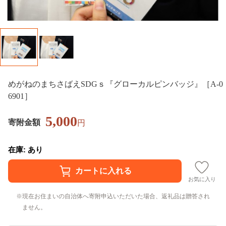
めがねのまちさばえSDGｓ『グローカルピンバッジ』［A-0
6901］
5,000
寄附金額
円
在庫: あり
お気に入り
現在お住まいの自治体へ寄附申込いただいた場合、返礼品は贈答され
ません。