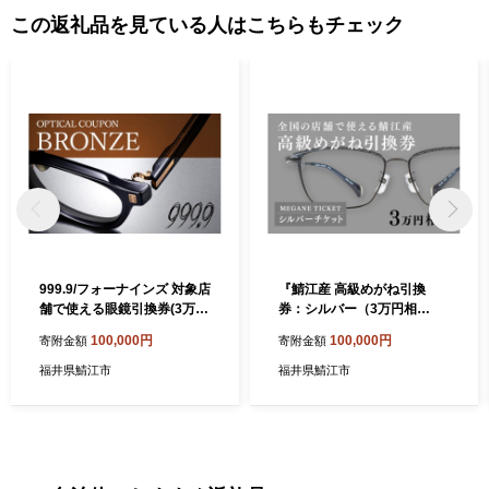
供及び鯖江市のふるさと納税に関する情報提供のために使用させ
この返礼品を見ている人はこちらもチェック
ていただき、その手段として、電子メールの配信やパンフレット
等の資料の郵送をさせていただくことがあります。 御不明な点
や、電子メールの配信又は資料の郵送停止等のご希望がございま
したら、ふるさと納税担当(furusato-sabae@soe.or.jp)までご連絡く
ださい。
999.9/フォーナインズ 対象店
『鯖江産 高級めがね引換
舗で使える眼鏡引換券(3万円
券：シルバー（3万円相
相当)Bronze [H-11401] / 鯖
当）』[H-06401] / 眼鏡 めが
100,000円
100,000円
寄附金額
寄附金額
江産めがね 引換券 チケ
ね メガネ 引換券 引き換え券
ット 高級眼鏡 高級めが
チケット ギフト サングラス t
福井県鯖江市
福井県鯖江市
ね めがね 眼鏡 レンズ
esio 水島眼鏡 ペーパーグラ
サングラス ふるさと納税め
ス ふるさと納税眼鏡
がね ふるさと納税眼鏡 np
m