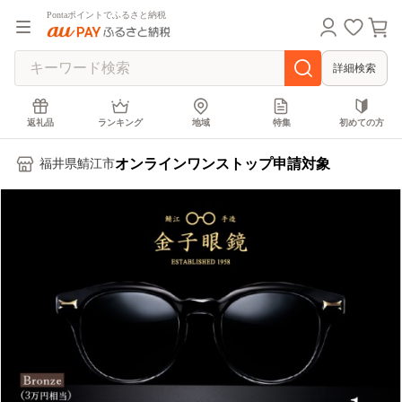
Pontaポイントでふるさと納税
詳細検索
返礼品
ランキング
地域
特集
初めての方
オンラインワンストップ申請対象
福井県鯖江市