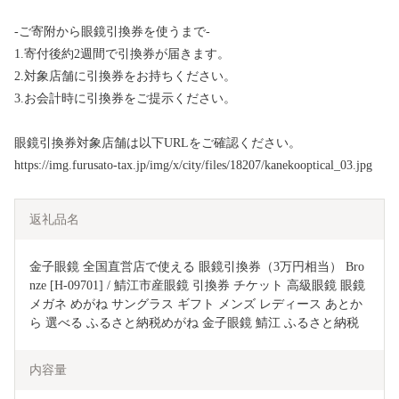
-ご寄附から眼鏡引換券を使うまで-
1.寄付後約2週間で引換券が届きます。
2.対象店舗に引換券をお持ちください。
3.お会計時に引換券をご提示ください。
眼鏡引換券対象店舗は以下URLをご確認ください。
https://img.furusato-tax.jp/img/x/city/files/18207/kanekooptical_03.jpg
返礼品名
金子眼鏡 全国直営店で使える 眼鏡引換券（3万円相当） Bro
nze [H-09701] / 鯖江市産眼鏡 引換券 チケット 高級眼鏡 眼鏡 
メガネ めがね サングラス ギフト メンズ レディース あとか
ら 選べる ふるさと納税めがね 金子眼鏡 鯖江 ふるさと納税
内容量