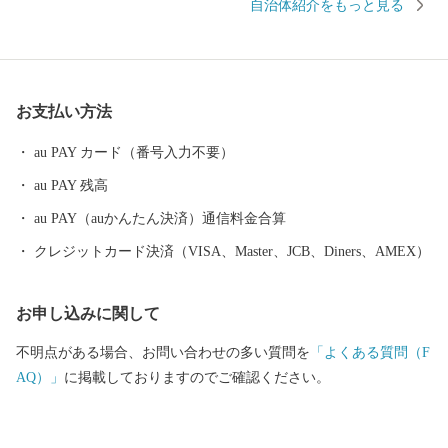
自治体紹介をもっと見る
であり、近松門左衛門が幼少期を過ごした地域には当時をしのぶ
街並みが残っています。 豊かな自然にも恵まれ、日本歴史公園百
選に認定されている西山公園は日本海側随一のつつじの名所とし
て親しまれています。 めがねのまちさばえのSDGsについて 鯖江
お支払い方法
市はものづくり分野を中心に内発的に発展し、成長を遂げてきた
まちです。 その発展を支えてきたのは、女性の活躍、時代を見据
au PAY カード（番号入力不要）
えイノベーションを繰り広げてきた市民性、市民一人ひとりが主
au PAY 残高
役になれる地域風土にあります。 今後、鯖江市が50年後、100年
後と将来にわたって成長力を確保し、持続可能なまちづくりを進
au PAY（auかんたん決済）通信料金合算
め、「誰一人取り残さない」社会の実現を目指し、「持続可能な
クレジットカード決済（VISA、Master、JCB、Diners、AMEX）
地域モデル"めがねのまちさばえ"」の確立のために、国連で採択
された国際目標「SDGs」の理念に賛同し、市民や経済界、市民団
お申し込みに関して
体、大学等と協働で一丸となって取り組みます。 お客様からいた
だいた個人情報は、鯖江市が責任をもって管理し、関係法令で定
不明点がある場合、お問い合わせの多い質問を
「よくある質問（F
められた場合を除き、第三者に譲渡したり、提供したりすること
AQ）」
に掲載しておりますのでご確認ください。
はございません。 なお、お客様からいただいた個人情報は、商品
の発送、事務連絡、いただいたふるさと納税の使い道に関する報
告、鯖江市が主催・出展するふるさと納税関連イベント情報の提