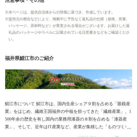
注意事項・その他
本ページは、提供自治体からの情報に基づき、作成しています。
提供元の都合などにより、掲載中に予告なく返礼品の仕様（規格、容量、
パッケージ、原材料など）が変更される場合がございます。お届けした返
礼品のパッケージやラベルに記載されている注意書きなどをご確認くださ
い。
福井県鯖江市のご紹介
鯖江市について 鯖江市は、国内生産シェア９割を占める「眼鏡産
業」をはじめ、繊維王国福井の中核を担ってきた「繊維産業」、1
500年余の歴史を有し国内の業務用漆器の８割を占める「漆器産
業」、そして、近年はIT産業など、産業が集積した「ものづくり
のまち」です。 王山古墳をはじめ、古墳の多い古代ロマンのまち