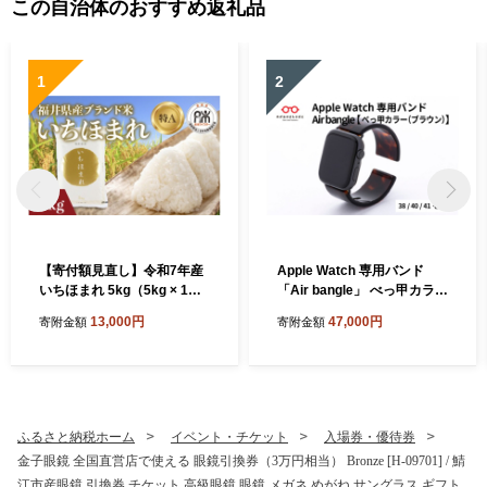
この自治体のおすすめ返礼品
1
2
【寄付額見直し】令和7年産
Apple Watch 専用バンド
いちほまれ 5kg（5kg × 1
「Air bangle」 べっ甲カラー
袋）×1回 [B-02034] / お米 精
（ブラウン）（38 / 40 / 41モ
13,000円
47,000円
寄附金額
寄附金額
米 白米 小分け 便利 ごはん
デル）[E-03413] / 日本製 お
コメ ブランド米 人気 品種 特
しゃれ デザイン ギフト プレ
A コシヒカリ こしひかり
ゼント 包装 バングル 時計ベ
ルト 時計バンド メンズ レデ
ィース アップルウォッチバ
ンド
ふるさと納税ホーム
イベント・チケット
入場券・優待券
金子眼鏡 全国直営店で使える 眼鏡引換券（3万円相当） Bronze [H-09701] / 鯖
江市産眼鏡 引換券 チケット 高級眼鏡 眼鏡 メガネ めがね サングラス ギフト