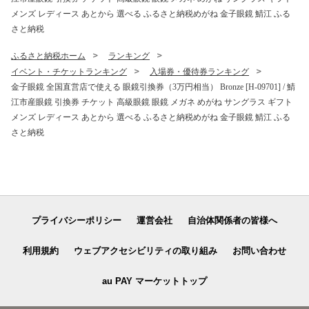
メンズ レディース あとから 選べる ふるさと納税めがね 金子眼鏡 鯖江 ふる
さと納税
ふるさと納税ホーム
ランキング
イベント・チケットランキング
入場券・優待券ランキング
金子眼鏡 全国直営店で使える 眼鏡引換券（3万円相当） Bronze [H-09701] / 鯖
江市産眼鏡 引換券 チケット 高級眼鏡 眼鏡 メガネ めがね サングラス ギフト
メンズ レディース あとから 選べる ふるさと納税めがね 金子眼鏡 鯖江 ふる
さと納税
プライバシーポリシー
運営会社
自治体関係者の皆様へ
利用規約
ウェブアクセシビリティの取り組み
お問い合わせ
au PAY マーケットトップ