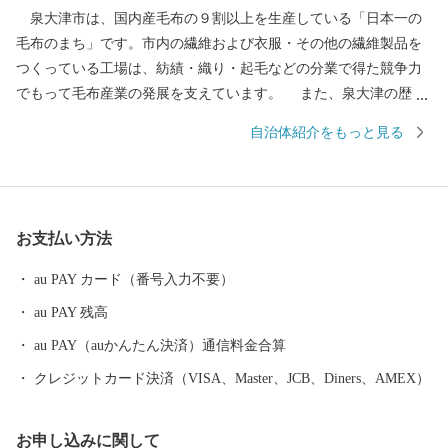
泉大津市は、国内産毛布の９割以上を生産している「日本一の
毛布のまち」です。市内の繊維および衣服・その他の繊維製品を
つくっている工場は、紡績・織り・起毛などの分業で得た競争力
でもって毛布産業の発展を支えています。 また、泉大津の歴史
は古く、奈良時代には府中におかれた国の役所の外港として栄え
自治体紹介をもっと見る
ていました。交通の要として人の往来も多く、随筆や紀行の中に
も、「小津の泊」「小津の浦なる岸の松原」「大津の浦」の名で
登場する名勝の地です。 昭和17年4月1日に市制を施行、泉大津
市と改称。大阪府の南部に位置し、北部・東部は高石市と和泉
お支払い方法
市、南部は大津川を境として泉北郡忠岡町と隣接しています。西
北部は大阪湾に面し、はるかに六甲山、淡路島を望むことができ
au PAY カード（番号入力不要）
ます。市内全域がほぼ平坦で、市街化区域になっています。
au PAY 残高
au PAY（auかんたん決済）通信料金合算
クレジットカード決済（VISA、Master、JCB、Diners、AMEX）
お申し込みに関して