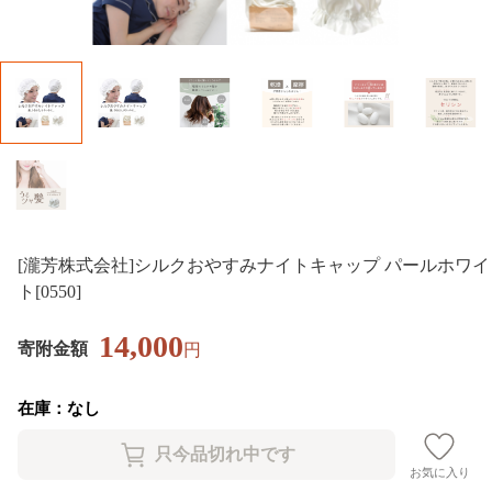
[瀧芳株式会社]シルクおやすみナイトキャップ パールホワイ
ト[0550]
14,000
寄附金額
円
在庫：なし
お気に入り