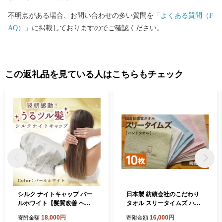
不明点がある場合、お問い合わせの多い質問を
「よくある質問（F
AQ）」
に掲載しておりますのでご確認ください。
この返礼品を見ている人はこちらもチェック
シルク ナイトキャップ パー
日本製 紡績会社のこだわり
ルホワイト【髪質改善 ヘア
タオル スリータイムズ ハン
ケア 睡眠 就寝用 帽子 レディ
ドタオル 同色10枚 ホワイト
18,000円
16,000円
寄附金額
寄附金額
ース 美容 美髪】 099H3371
/ タオル 日本製 ギフト 綾部