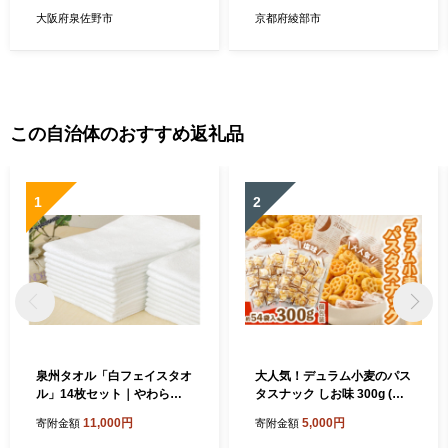
市 / 綾部紡績株式会社［BSB
大阪府泉佐野市
京都府綾部市
T024］
この自治体のおすすめ返礼品
1
2
泉州タオル「白フェイスタオ
大人気！デュラム小麦のパス
ル」14枚セット｜やわらか
タスナック しお味 300g (約5
フェイスタオル セット 吸水
4個装) | お菓子 スナック菓子
11,000円
5,000円
寄附金額
寄附金額
性 普段使い 泉州タオル [381
個包装 パスタ スナック 塩味
0]
しお味 おやつ おつまみ 晩酌