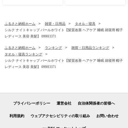
品以上 高評価 肉 ビール 海鮮
菜 はんばーぐ 訳あり 簡単調
野菜 定期便 タオル ティッシ
理 おかず お弁当】 CFX0115
ュ 後から カタログギフト あ
とからセレクト】 sn020
ふるさと納税ホーム
雑貨・日用品
タオル・寝具
シルク ナイトキャップ パールホワイト【髪質改善 ヘアケア 睡眠 就寝用 帽子
レディース 美容 美髪】 099H3371
ふるさと納税ホーム
ランキング
雑貨・日用品ランキング
タオル・寝具ランキング
シルク ナイトキャップ パールホワイト【髪質改善 ヘアケア 睡眠 就寝用 帽子
レディース 美容 美髪】 099H3371
プライバシーポリシー
運営会社
自治体関係者の皆様へ
利用規約
ウェブアクセシビリティの取り組み
お問い合わせ