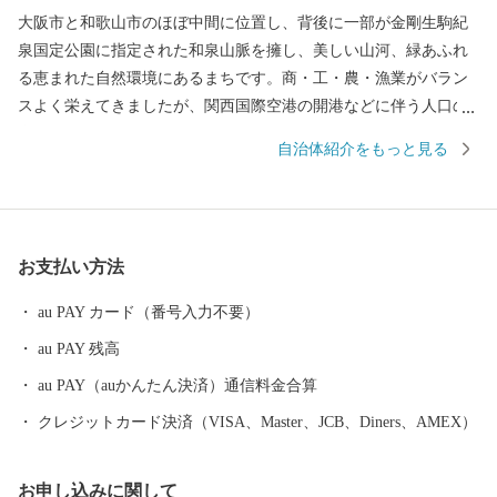
大阪市と和歌山市のほぼ中間に位置し、背後に一部が金剛生駒紀
泉国定公園に指定された和泉山脈を擁し、美しい山河、緑あふれ
る恵まれた自然環境にあるまちです。商・工・農・漁業がバラン
スよく栄えてきましたが、関西国際空港の開港などに伴う人口の
増加とともに、商業・サービス業が盛んになっています。 名前の
自治体紹介をもっと見る
由来は、中世以来の村名「佐野」に旧国名和泉を冠したもので、
伝承では「狭い原野」ということから「狭野」というようにな
り、それが転じて「佐野」とよばれるようになったといわれてい
ます。 昭和23年4月1日、佐野町の市制施行により泉佐野市（いず
お支払い方法
みさのし）が誕生し、昭和29年、南中通村、日根野村、長滝村、
上之郷村、大土村の5カ村が合併し、現在の市域が形成されていま
au PAY カード（番号入力不要）
す。 平成6年9月に開港した関空によるインパクトを最大限に活用
au PAY 残高
し、世界と日本を結ぶ玄関都市として、21世紀にふさわしい国際
都市をめざしてまちづくりに取り組んでいます。
au PAY（auかんたん決済）通信料金合算
クレジットカード決済（VISA、Master、JCB、Diners、AMEX）
お申し込みに関して