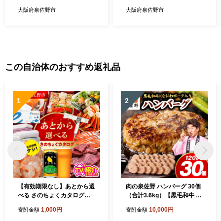
容 美髪】 099H3370
ース 美容 美髪】 099H3372
大阪府泉佐野市
大阪府泉佐野市
この自治体のおすすめ返礼品
1
2
【有効期限なし】あとから選
肉の泉佐野 ハンバーグ 30個
べる さのちょくカタログ
（合計3.6kg）【黒毛和牛 な
（寄附1,000円コース）【泉
にわポーク入り 120g×30個
1,000円
10,000円
寄附金額
寄附金額
佐野市 ふるさとギフト 4000
小分け 冷凍 ストック 人気 総