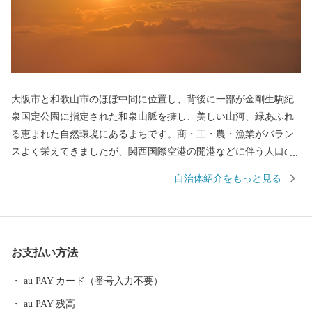
大阪市と和歌山市のほぼ中間に位置し、背後に一部が金剛生駒紀
泉国定公園に指定された和泉山脈を擁し、美しい山河、緑あふれ
る恵まれた自然環境にあるまちです。商・工・農・漁業がバラン
スよく栄えてきましたが、関西国際空港の開港などに伴う人口の
増加とともに、商業・サービス業が盛んになっています。 名前の
自治体紹介をもっと見る
由来は、中世以来の村名「佐野」に旧国名和泉を冠したもので、
伝承では「狭い原野」ということから「狭野」というようにな
り、それが転じて「佐野」とよばれるようになったといわれてい
ます。 昭和23年4月1日、佐野町の市制施行により泉佐野市（いず
お支払い方法
みさのし）が誕生し、昭和29年、南中通村、日根野村、長滝村、
上之郷村、大土村の5カ村が合併し、現在の市域が形成されていま
au PAY カード（番号入力不要）
す。 平成6年9月に開港した関空によるインパクトを最大限に活用
au PAY 残高
し、世界と日本を結ぶ玄関都市として、21世紀にふさわしい国際