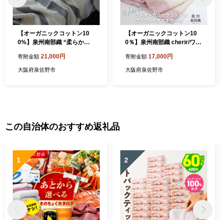
【オーガニックコットン10
【オーガニックコットン10
0%】泉州南部織 “柔らかく
0％】泉州南部織 cherir/ワッ
軽い” ビッグワッフルケット
フルバスタオル3枚セット 01
21,000円
17,000円
寄附金額
寄附金額
＜スピード発送＞ 020C354-
5B185-1
1
大阪府泉佐野市
大阪府泉佐野市
この自治体のおすすめ返礼品
1
2