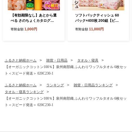
【有効期限なし】あとから選
ソフトパックティッシュ 60
べる さのちょくカタログ
パック×400枚 200組【ピュ
（寄附1,000円コース）【泉
アパルプ100％ 高評価 人気
1,000円
11,000円
寄附金額
寄附金額
佐野市 ふるさとギフト 4000
急上昇 まとめ買い 日用品 常
品以上 高評価 肉 ビール 海鮮
備品 てぃっしゅ 備蓄 防災 箱
野菜 定期便 タオル ティッシ
なし】 010B1754
ュ 後から カタログギフト あ
とからセレクト】 sn020
ふるさと納税ホーム
雑貨・日用品
タオル・寝具
【オーガニックコットン100％】泉州南部織 ふんわりワッフルタオル 6枚セッ
ト＜スピード発送＞ 020C230-1
ふるさと納税ホーム
ランキング
雑貨・日用品ランキング
タオル・寝具ランキング
【オーガニックコットン100％】泉州南部織 ふんわりワッフルタオル 6枚セッ
ト＜スピード発送＞ 020C230-1