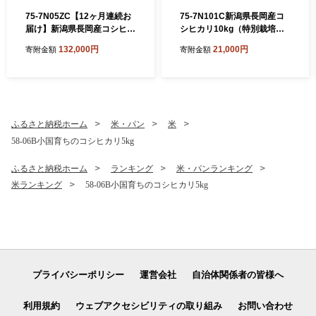
75-7N05ZC【12ヶ月連続お
75-7N101C新潟県長岡産コ
届け】新潟県長岡産コシヒカ
シヒカリ10kg（特別栽培
リ5kg（特別栽培米）【2026
米）【2026年8月下旬発送】
132,000円
21,000円
寄附金額
寄附金額
年8月下旬発送開始】
ふるさと納税ホーム
米・パン
米
58-06B小国育ちのコシヒカリ5kg
ふるさと納税ホーム
ランキング
米・パンランキング
米ランキング
58-06B小国育ちのコシヒカリ5kg
プライバシーポリシー
運営会社
自治体関係者の皆様へ
利用規約
ウェブアクセシビリティの取り組み
お問い合わせ