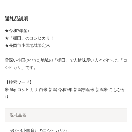
返礼品説明
★令和7年産♪
★「棚田」のコシヒカリ！
★長岡市小国地域限定米
雪深い小国(おぐに)地域の「棚田」で人情味厚い人々が作った「コ
シヒカリ」です。
【検索ワード】
米 5kg コシヒカリ 白米 新潟 令和7年 新潟県産米 新潟米 こしひか
り
返礼品名
58-06B小国育ちのコシヒカリ5kg