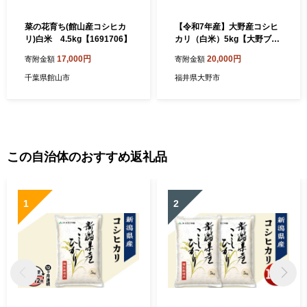
菜の花育ち(館山産コシヒカ
【令和7年産】大野産コシヒ
リ)白米 4.5kg【1691706】
カリ（白米）5kg【大野ブラ
ンド米 名水育ち】
17,000円
20,000円
寄附金額
寄附金額
千葉県館山市
福井県大野市
この自治体のおすすめ返礼品
1
2