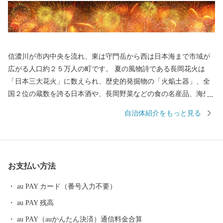
信濃川が市内中央を流れ、東は守門岳から西は日本海まで市域が
広がる人口約２５万人の町です。 夏の風物詩である長岡花火は
「日本三大花火」に数えられ、歴史的発掘物の「火焔土器」、全
国２位の蔵数を誇る日本酒や、長岡野菜などの食の名産品、海外
からも買い付けが増加している錦鯉、豊かな自然を生かした風光
自治体紹介をもっと見る
明媚な棚田など、さまざまな特色と文化を持った個性豊かなエリ
アが包括されています。 さらに、うまい米の代名詞「コシヒカ
リ」は、長岡市が発祥。化学肥料や農薬を減らした特別栽培米の
生産量は全国トップクラスです。 お礼の品には色もつやも最高の
お支払い方法
コシヒカリをはじめとした長岡自慢の品をご用意しました。ぜひ
ふるさと納税で長岡を応援してください！
au PAY カード（番号入力不要）
au PAY 残高
au PAY（auかんたん決済）通信料金合算