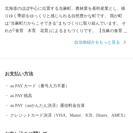
北海道のほぼ中心に位置する当麻町。農林業を基幹産業とし、移
りゆく季節をゆっくりと感じられる自然豊かな町です。 我が町
は“当麻町だからこそできる”まちづくりに取り組んでいます。 そ
れが｢食育 木育 花育｣によるまちづくりです。 【当麻の食育と
は】食事をする時に発する言葉｢いただきます！｣の意味を知るこ
自治体紹介をもっと見る
とが食育の目的です。町内の子どもたちは給食で食べるお米を自
ら育てています。お米作りに関わることで、食べ物にも命があ
り、自分たちはその命をいただいて生きていることを学びます。
【当麻の木育とは】面積の約65％が山林の当麻町。厳しい北海道
お支払い方法
の気候の中で生きる樹木は、その命の力強さを物語ります。その
樹木たちが住宅や家具に活用されていることは私たちの生活を豊
au PAY カード（番号入力不要）
かにし、心に温もりを与えます。未来へ山林を残すために伐っ
au PAY 残高
て、同じ場所に植林する循環型林業を進めています。 【当麻の花
育とは】自然豊かな当麻町。美しく咲く花からは、彩り、心地よ
au PAY（auかんたん決済）通信料金合算
い香り、風に揺られて歌う姿…五感を通して命の優しさを伝えま
クレジットカード決済（VISA、Master、JCB、Diners、AMEX）
す。花の優しさに包まれながら過ごす当麻の時間は、“心のふるさ
と体験”を感じ、穏やかに過ぎていきます。 ～全部ある当麻町～