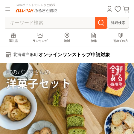
Pontaポイントでふるさと納税
詳細検索
返礼品
ランキング
地域
特集
初めての方
オンラインワンストップ申請対象
北海道当麻町