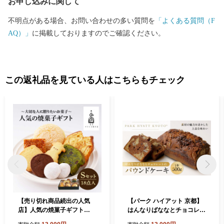
お申し込みに関して
｢自然の中で暮らしたい！｣｢新しいことに挑戦したい！｣｢いい環境
の中で子育てしたい！｣｢家族の時間を大切にしたい！｣ 小さな町
不明点がある場合、お問い合わせの多い質問を
「よくある質問（F
だからこそ、そこに暮らす人々、そこに訪れる人々のたくさん
AQ）」
に掲載しておりますのでご確認ください。
の“したい！”を応援したいと考えています。 「あれ？当麻町な
ら…全部できる？」決して都会のような“便利”な町ではないかも
しれないけれど、人として心豊かに過ごしていける生活が当麻町
にはあります。 ふるさと納税による寄附は、こうしたまちづくり
この返礼品を見ている人はこちらもチェック
の柱となる事業に活用させていただいています。今後も当麻町が
進めるまちづくりに、応援のほどよろしくお願いいたします。
【売り切れ商品続出の人気
【パーク ハイアット 京都】
店】人気の焼菓子ギフト
はんなりばななとチョコレー
（S）18点入りセット（クッ
トのパウンドケーキ｜京都