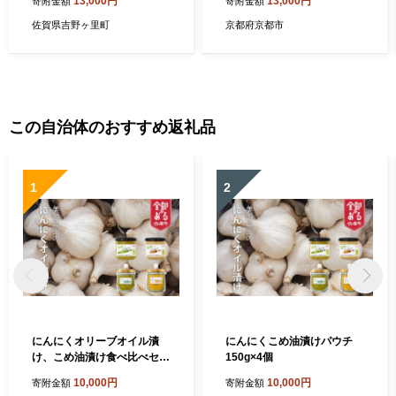
13,000円
13,000円
寄附金額
寄附金額
キー/フィナンシェ/パウンド
ケーキ 人気ホテル［ パウン
ケーキなど詰め合わせ）【チ
ドケーキ ケーキ バナナ チョ
佐賀県吉野ヶ里町
京都府京都市
ナツ洋菓子店】 [FAR007]
コレート 人気 おすすめ お菓
子 洋菓子 ギフト プレゼント
贈答 お取り寄せ 通販 送料無
料 ふるさと納税 ］
この自治体のおすすめ返礼品
1
2
にんにくオリーブオイル漬
にんにくこめ油漬けパウチ
け、こめ油漬け食べ比べセッ
150g×4個
ト 150g 各2個
10,000円
10,000円
寄附金額
寄附金額