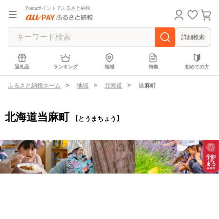
Pontaポイントでふるさと納税
詳細検索
返礼品
ランキング
地域
特集
初めての方
ふるさと納税ホーム
地域
北海道
当麻町
北海道当麻町
【とうまちょう】