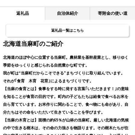
返礼品
自治体紹介
寄附金の使い道
返礼品一覧はこちら
北海道当麻町のご紹介
北海道のほぼ中心に位置する当麻町。農林業を基幹産業とし、移りゆく
季節をゆっくりと感じられる自然豊かな町です。
我が町は“当麻町だからこそできる”まちづくりに取り組んでいます。
それが｢食育 木育 花育｣によるまちづくりです。
【当麻の食育とは】食事をする時に発する言葉｢いただきます！｣の意味
を知ることが食育の目的です。町内の子どもたちは給食で食べるお米を
自ら育てています。お米作りに関わることで、食べ物にも命があり、自
分たちはその命をいただいて生きていることを学びます。
【当麻の木育とは】面積の約65％が山林の当麻町。厳しい北海道の気候
の中で生きる樹木は、その命の力強さを物語ります。その樹木たちが住