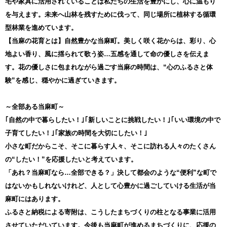
宅や家具に活用されていることは私たちの生活を豊かにし、心に温もり
を与えます。未来へ山林を残すために伐って、同じ場所に植林する循環
型林業を進めています。
【当麻の花育とは】自然豊かな当麻町。美しく咲く花からは、彩り、心
地よい香り、風に揺られて歌う姿…五感を通して命の優しさを伝えま
す。花の優しさに包まれながら過ごす当麻の時間は、“心のふるさと体
験”を感じ、穏やかに過ぎていきます。
～全部ある当麻町～
｢自然の中で暮らしたい！｣｢新しいことに挑戦したい！｣｢いい環境の中で
子育てしたい！｣｢家族の時間を大切にしたい！｣
小さな町だからこそ、そこに暮らす人々、そこに訪れる人々のたくさん
の“したい！”を応援したいと考えています。
「あれ？当麻町なら…全部できる？」決して都会のような“便利”な町で
はないかもしれないけれど、人として心豊かに過ごしていける生活が当
麻町にはあります。
ふるさと納税による寄附は、こうしたまちづくりの柱となる事業に活用
させていただいています。今後も当麻町が進めるまちづくりに、応援の