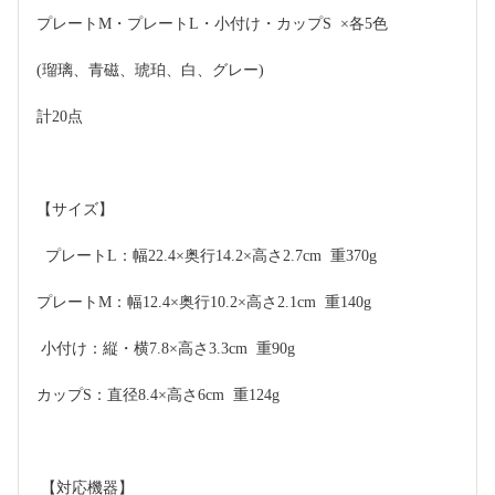
プレートM・プレートL・小付け・カップS  ×各5色
(瑠璃、青磁、琥珀、白、グレー)
計20点
【サイズ】 
  プレートL：幅22.4×奥行14.2×高さ2.7cm  重370g 
プレートM：幅12.4×奥行10.2×高さ2.1cm  重140g
 小付け：縦・横7.8×高さ3.3cm  重90g 
カップS：直径8.4×高さ6cm  重124g 
 【対応機器】 