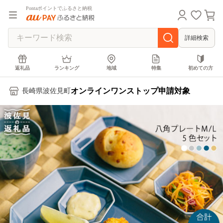
Pontaポイントでふるさと納税
詳細検索
返礼品
ランキング
地域
特集
初めての方
オンラインワンストップ申請対象
長崎県波佐見町