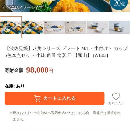
【波佐見焼】八角シリーズ プレート M/L・小付け・ カップ
5色20点セット 小鉢 角皿 食器 皿 【和山】 [WB03]
98,000
寄附金額
円
在庫: あり
お気に入り
現在お住まいの自治体へ寄附申込いただいた場合、返礼品は贈答され
ません。