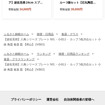
ア】波佐見焼 24cm スプレ
ルー 3個セット【石丸陶芸】
ッドプレート【一真窯】 [BB
[LB95]
34,000円
39,000円
寄附金額
寄附金額
55]
ふるさと納税ホーム
雑貨・日用品
食器・グラス
【波佐見焼】八角シリーズ プレート M/L・小付け・ カップ 5色20点セット 小
鉢 角皿 食器 皿 【和山】 [WB03]
ふるさと納税ホーム
ランキング
雑貨・日用品ランキング
食器・グラスランキング
【波佐見焼】八角シリーズ プレート M/L・小付け・ カップ 5色20点セット 小
鉢 角皿 食器 皿 【和山】 [WB03]
プライバシーポリシー
運営会社
自治体関係者の皆様へ