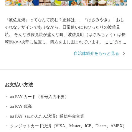
『波佐見焼』ってなんて読む？正解は、、『はさみやき』！おし
ゃれなデザインでありながら、日常使いにもぴったりの波佐見
焼。 そんな波佐見焼が盛んな町、波佐見町（はさみちょう）は長
崎県の中央部に位置し、四方を山に囲まれています。 ここでは、
日本の棚田百選に選ばれた「鬼木棚田」にみられるように、豊か
自治体紹介をもっと見る
な自然のなかで、お米やお茶、アスパラガスなどの農畜産業が行
われているほか、400年の歴史を持つ陶磁器産業を中心とした「も
のづくり」の息吹が根付いています。 今なお多くの窯元が集積す
る中尾山には世界最大規模の登り窯跡があり、江戸時代には、こ
お支払い方法
こで焼かれた「くらわんか碗」が全国に出荷され、当時貴重品で
あった磁器を広く普及させるとともに、食文化にも大きな影響を
au PAY カード（番号入力不要）
与えたといわれています。 そして近年においても、日本の食卓を
au PAY 残高
彩るおしゃれで機能的な日用和食器の一大産地として、全国的に
も高いシェアを誇っています。（すでに皆さまの食卓にも、波佐
au PAY（auかんたん決済）通信料金合算
見で作られたやきものがあるかも！？）窯元、棚田、温泉など、
クレジットカード決済（VISA、Master、JCB、Diners、AMEX）
ここでは紹介しきれません。長崎へお越しの際は、ぜひ波佐見町