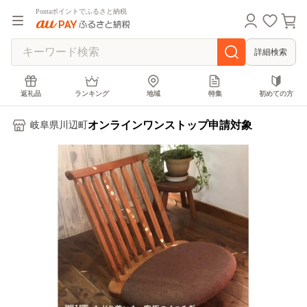
Pontaポイントでふるさと納税
詳細検索
返礼品
ランキング
地域
特集
初めての方
オンラインワンストップ申請対象
岐阜県川辺町