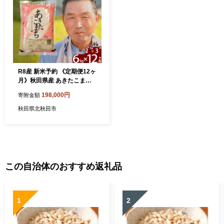
R8産 新米予約 《定期便12ヶ
月》秋田県産 あきたこまち 6
kg【7分づき】(2kg小分け
198,000円
寄附金額
袋) 2026年産 令和8年産 お届
け周期調整可能 隔月に調整O
秋田県北秋田市
K お米 おおもり [おおもり 秋
田 お米 あきたこまち 米どこ
ろ 東北 北秋田市 定期便 毎月
お届け]
この自治体のおすすめ返礼品
1
2