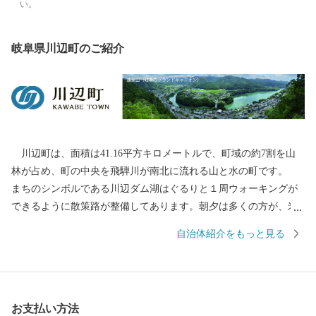
い。
岐阜県川辺町のご紹介
川辺町は、面積は41.16平方キロメートルで、町域の約7割を山
林が占め、町の中央を飛騨川が南北に流れる山と水の町です。
まちのシンボルである川辺ダム湖はぐるりと１周ウォーキングが
できるように散策路が整備してあります。朝夕は多くの方が、米
田富士と川の景色、ボートがスイスイ進む景色、夕日がダム湖を
自治体紹介をもっと見る
照らす景色、冬景色、春の芝桜の景色などなど、を楽しみなが
ら、ランニングやウォーキングをしています。また、ダム湖はボ
ート競技に絶好の自然条件を備えており、日本中の愛好家からそ
の名を知られています。 川辺町には自然豊かな環境で育まれた
お支払い方法
多くの特産品があります。また、最近は、気軽に山歩きができる