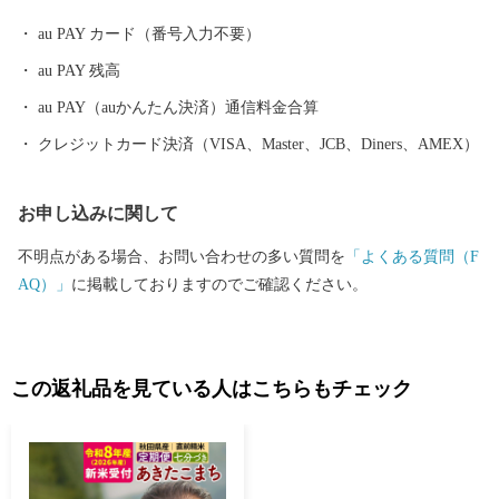
ように、桃太郎伝説が残る鬼飛山、八坂山、大谷山、遠見山から
au PAY カード（番号入力不要）
南天の滝周遊ルートなどが整備されています。ぜひ多くの方に川
au PAY 残高
辺町へ来ていただけることをお待ちしております。
au PAY（auかんたん決済）通信料金合算
クレジットカード決済（VISA、Master、JCB、Diners、AMEX）
お申し込みに関して
不明点がある場合、お問い合わせの多い質問を
「よくある質問（F
AQ）」
に掲載しておりますのでご確認ください。
この返礼品を見ている人はこちらもチェック