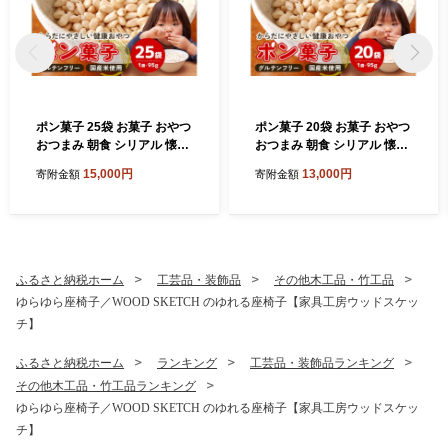
ポン菓子 25袋 お菓子 おやつ
ポン菓子 20袋 お菓子 おやつ
おつまみ 朝食 シリアル 懐か
おつまみ 朝食 シリアル 懐か
しい サクサク ぽん菓子 A03-
しい サクサク ぽん菓子 A03-
15,000円
13,000円
寄附金額
寄附金額
003
011
ふるさと納税ホーム
工芸品・装飾品
その他木工品・竹工品
ゆらゆら座椅子／WOOD SKETCH のゆれる座椅子【家具工房ウッドスケッ
チ】
ふるさと納税ホーム
ランキング
工芸品・装飾品ランキング
その他木工品・竹工品ランキング
ゆらゆら座椅子／WOOD SKETCH のゆれる座椅子【家具工房ウッドスケッ
チ】