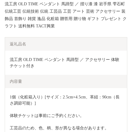
流工房 OLD TIME ペンダント 馬蹄型 ／ 摺り漆 漆 岩手県 雫石町
伝統工芸 伝統技術 伝統 工芸品 工芸 アート 芸術 アクセサリー 装
飾品 首飾り 雑貨 逸品 化粧箱 贈答用 贈り物 ギフト プレゼント ク
ラフト 送料無料 TACT興業
返礼品名
流工房 OLD TIME ペンダント 馬蹄型 ／ アクセサリー 体験
チケット付き
内容量
1個（化粧箱入り）[サイズ：2.5cm×4.5cm、革紐：90cm（長
さ調節可能）]
体験チケットは事前にご予約ください。
工芸品のため、色、柄、形が異なる場合があります。