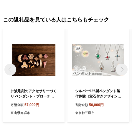
この返礼品を見ている人はこちらもチェック
井波彫刻のアクセサリーづく
シルバー925製ペンダント製
り ペンダント・ブローチ＜
作体験［宝石付きデザイン］
体験プラン＞
丸一日 1名チケット ／ ペン
57,000円
50,000円
寄附金額
寄附金額
ダント製作体験 シルバー925
宝石付きペンダント ジュエ
富山県南砺市
東京都三鷹市
リー制作体験 手作りアクセ
サリー オリジナルペンダン
ト ハンドメイドジュエリー