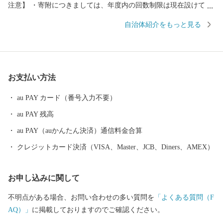
注意】 ・寄附につきましては、年度内の回数制限は現在設けてお
りません。 ・お礼の品の写真はイメージです。 ・お礼の品の送付
自治体紹介をもっと見る
は、雫石町外にお住まいの方に限らせていただきます。 ■□
■……………………………………………………… お礼の品・証明
書等のお問い合わせはこちらへ 雫石町ふるさと納税事務局 TEL：
050-3146-0795（平日 9：00～18：00） FAX：050-3488-0889 E-Mai
お支払い方法
l：shizukuishi@furusato-bpo.com
………………………………………………………■□■
au PAY カード（番号入力不要）
au PAY 残高
au PAY（auかんたん決済）通信料金合算
クレジットカード決済（VISA、Master、JCB、Diners、AMEX）
お申し込みに関して
不明点がある場合、お問い合わせの多い質問を
「よくある質問（F
AQ）」
に掲載しておりますのでご確認ください。