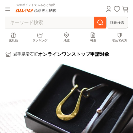
Pontaポイントでふるさと納税
詳細検索
返礼品
ランキング
地域
特集
初めての方
オンラインワンストップ申請対象
岩手県雫石町