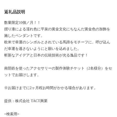
返礼品説明
数量限定10個／月！！
摺り漆による濡れ色に平泉の黄金文化にちなんだ黄金色の加飾を
施したペンダントです。
欧米で幸運のシンボルとされている馬蹄をモチーフに、呼び込ん
だ幸運を逃さないようにと願いを込めました。
斬新なアイデアと日本の伝統技術が光る逸品です！
南部鉄を使ったアクセサリーの製作体験チケット（2名様分）をセ
ットでお届けします。
※お届けまでに2ヶ月程お時間がかかる場合があります。
提供：株式会社 TACT興業
<検索用>