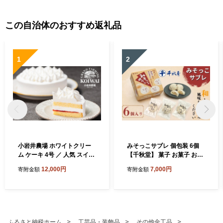
天然石アクセサリー ワーク
ショップ 記念日体験 東京体
験 ギフトチケット 東京都 [N
この自治体のおすすめ返礼品
o.264]
1
2
小岩井農場 ホワイトクリー
みそっこサブレ 個包装 6個
ム ケーキ 4号 ／ 人気 スイー
【千秋堂】 菓子 お菓子 おか
ツ デザート おやつ お菓子 お
し おやつ 焼菓子 焼き菓子 サ
12,000円
7,000円
寄附金額
寄附金額
かし 洋菓子 ホワイト クリー
ブレ クッキー スイーツ 赤味
ム 生クリーム ホールケーキ
噌 味噌 みそ お土産 おみやげ
４号 お取り寄せ ギフト プチ
手土産 自宅用 家庭用 プレゼ
ギフト 贈答用 贈り物 プレゼ
ント ギフト お茶菓子 おいし
ント お祝い パーティー お土
い 美味しい ６個 小分け 小袋
産 手土産 誕生日 記念日 冷凍
お裾分け おすすめ 人気 岩手
ふるさと納税ホーム
工芸品・装飾品
その他金工品