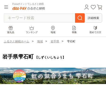
Pontaポイントでふるさと納税
詳細検索
返礼品
ランキング
地域
特集
初めての方
ふるさと納税ホーム
地域
岩手県
雫石町
岩手県雫石町
【しずくいしちょう】