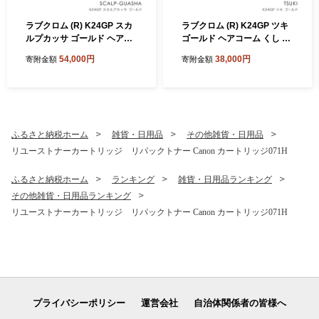
ラブクロム (R) K24GP スカ
ラブクロム (R) K24GP ツキ
ルプカッサ ゴールド ヘアコ
ゴールド ヘアコーム くし コ
ーム くし コーム カッサ LOV
ーム LOVECHROME さらつ
54,000円
38,000円
寄附金額
寄附金額
ECHROME さらつや ヘアケ
や ヘアケア 駒ヶ根市
ア 駒ヶ根市
ふるさと納税ホーム
雑貨・日用品
その他雑貨・日用品
リユーストナーカートリッジ リパックトナー Canon カートリッジ071H
ふるさと納税ホーム
ランキング
雑貨・日用品ランキング
その他雑貨・日用品ランキング
リユーストナーカートリッジ リパックトナー Canon カートリッジ071H
プライバシーポリシー
運営会社
自治体関係者の皆様へ