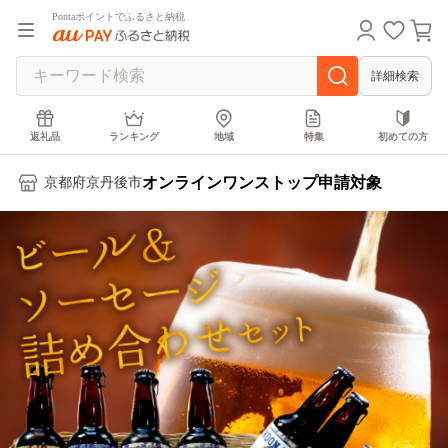
Pontaポイントでふるさと納税
詳細検索
返礼品
ランキング
地域
特集
初めての方
オンラインワンストップ申請対象
京都府京丹後市