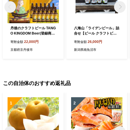
丹後のクラフトビール TANG
八海山「ライデンビール」詰
O KINGDOM Beer(登録商標)
合せ【ビール クラフトビー
12本箱
ル beer 地ビール 八海醸造
22,000円
26,000円
寄附金額
寄附金額
飲み比べ セット 4種 12本 33
0ml ギフト 新潟 アルコール
京都府京丹後市
新潟県南魚沼市
お酒 酒 お中元 お歳暮 】
この自治体のおすすめ返礼品
1
2