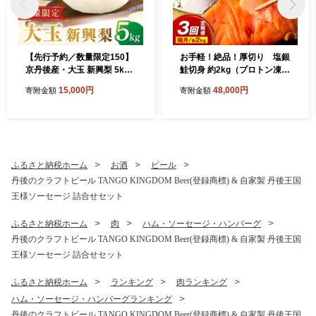
【先行予約／数量限定150】
お手軽！絶品！厚切り 塩銀
京丹後産・大玉 新興梨 5kg
鮭切身 約2kg（プロトン凍
（6玉～10玉）（2026年10
結 訳あり 不揃い） 定期
15,000円
48,000円
寄附金額
寄附金額
月中旬から発送）
便 隔月×3回 ふるさと納税
鮭 しゃけ 銀鮭 切り身 定期便
サーモン ふるさと納税 シャ
ケ
ふるさと納税ホーム
お酒
ビール
丹後のクラフトビール TANGO KINGDOM Beer(登録商標) & 自家製 丹後王国
王様ソーセージ 詰合せセット
ふるさと納税ホーム
肉
ハム・ソーセージ・ハンバーグ
丹後のクラフトビール TANGO KINGDOM Beer(登録商標) & 自家製 丹後王国
王様ソーセージ 詰合せセット
ふるさと納税ホーム
ランキング
肉ランキング
ハム・ソーセージ・ハンバーグランキング
丹後のクラフトビール TANGO KINGDOM Beer(登録商標) & 自家製 丹後王国