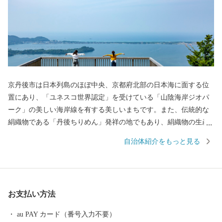
京丹後市は日本列島のほぼ中央、京都府北部の日本海に面する位
置にあり、「ユネスコ世界認定」を受けている「山陰海岸ジオパ
ーク」の美しい海岸線を有する美しいまちです。また、伝統的な
絹織物である「丹後ちりめん」発祥の地でもあり、絹織物の生産
量は日本一を誇ります。 京丹後市ではふるさと納税制度を活用し
自治体紹介をもっと見る
て、多くの方に応援していただき、"ふるさと京丹後"をもっとも
っと元気にしたいと思っています。 寄附いただいた方に対しまし
ては、京丹後市自慢の地場産品をお贈りしますので、ぜひ京丹後
の旬の食材、伝統に触れていただければ幸いです。 また、ふるさ
お支払い方法
と納税で頂戴しましたご寄附は、まちづくりのための様々な事業
に活用させていただいています。
au PAY カード（番号入力不要）