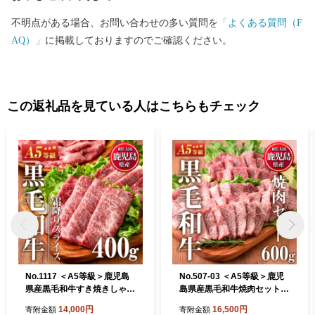
不明点がある場合、お問い合わせの多い質問を
「よくある質問（F
AQ）」
に掲載しておりますのでご確認ください。
この返礼品を見ている人はこちらもチェック
No.1117 ＜A5等級＞鹿児島
No.507-03 ＜A5等級＞鹿児
県産黒毛和牛すき焼きしゃぶ
島県産黒毛和牛焼肉セット
しゃぶ・霜降りスライス(計4
(計600g・霜降り焼肉200g×
14,000円
16,500円
寄附金額
寄附金額
00g・200g×2P)【LRプラス
2P、赤身焼肉200g×1P)【LR