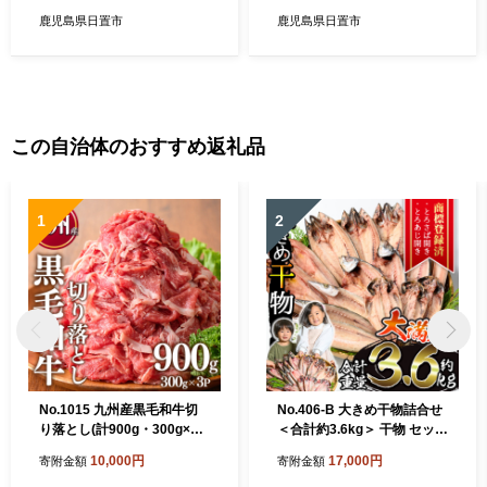
K】
プラスK】
鹿児島県日置市
鹿児島県日置市
この自治体のおすすめ返礼品
1
2
No.1015 九州産黒毛和牛切
No.406-B 大きめ干物詰合せ
り落とし(計900g・300g×3
＜合計約3.6kg＞ 干物 セット
P) 牛肉 切落し 和牛 冷凍 国
詰め合わせ ひもの 魚介類 魚
10,000円
17,000円
寄附金額
寄附金額
産 九州産 小分け お肉 牛丼
あじ さば おかず おつまみ お