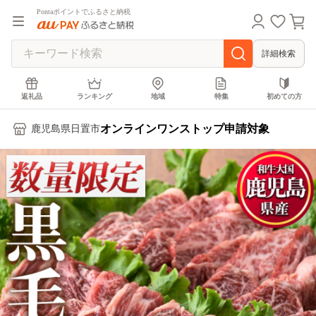
Pontaポイントでふるさと納税
詳細検索
返礼品
ランキング
地域
特集
初めての方
オンラインワンストップ申請対象
鹿児島県日置市