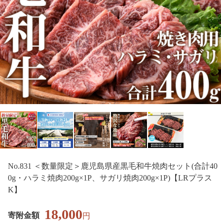
No.831 ＜数量限定＞鹿児島県産黒毛和牛焼肉セット(合計40
0g・ハラミ焼肉200g×1P、サガリ焼肉200g×1P)【LRプラス
K】
18,000
寄附金額
円