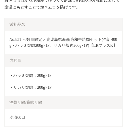
解凍は前日から冷蔵庫でゆっくり解凍し調理の10分程前に出して
室温にもどすことで焼きムラを防げます。
返礼品名
No.831 ＜数量限定＞鹿児島県産黒毛和牛焼肉セット(合計400
g・ハラミ焼肉200g×1P、サガリ焼肉200g×1P)【LRプラスK】
内容量
・ハラミ焼肉：200g×1P
・サガリ焼肉：200g×1P
消費期限/賞味期限
冷凍60日