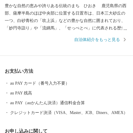
豊かな自然の恵みや誇りある伝統のまち ひおき 鹿児島県の西
部、薩摩半島のほぼ中央部に位置する日置市は、日本三大砂丘の
一つ、白砂青松の「吹上浜」などの豊かな自然に囲まれており、
「妙円寺詣り」や「流鏑馬」、「せっぺとべ」に代表される歴史
的な伝統行事と400年の歴史を誇る「薩摩焼」や優れた泉質を誇る
自治体紹介をもっと見る
「湯之元温泉郷」「吹上温泉郷」など、古の情緒と安らぎに満ち
た貴重な資源を数多く有しています。 また、新産業を創出する
取組として、光り輝く日置市産オリーブのブランド確立を産官金
連携で目指しています。 豊かな自然や歴史あふれる日置市から
お支払い方法
自慢の特産品をお届けします！
au PAY カード（番号入力不要）
au PAY 残高
au PAY（auかんたん決済）通信料金合算
クレジットカード決済（VISA、Master、JCB、Diners、AMEX）
お申し込みに関して