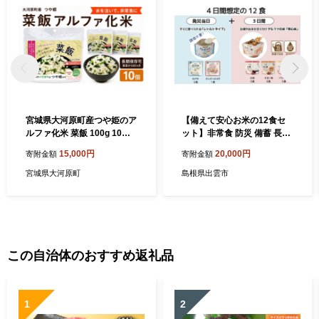
宮城県大河原町産つや姫のア
【備えて安心お米の12食セ
ルファ化米 菜飯 100g 10袋
ット】非常食 防災 備蓄 長期
セット お米 長期保存 非常食
保存 アルファ化米 おかゆ/食
15,000円
20,000円
寄附金額
寄附金額
アルファ米 ご飯 ごはん 防災
物アレルギー対応
食 備蓄 保存食 常温 つや姫
宮城県大河原町
島根県出雲市
この自治体のおすすめ返礼品
1
2