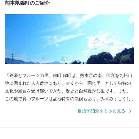
熊本県錦町のご紹介
「剣豪とフルーツの里」錦町 錦町は、熊本県の南、四方を九州山
地に囲まれた人吉盆地にあり、古くから「隠れ里」として独特の
文化や風習を受け継いできた、歴史と自然豊かな里です。また、
この地で育つフルーツは盆地特有の気候もあり、みずみずしく甘
いことが特徴です。人口約1万人の町ですが、水、空気、自然、
自治体紹介をもっと見る
食、そして「球磨焼酎」と、楽しみが多い豊かな町です。ぜひ一
度お越しください。