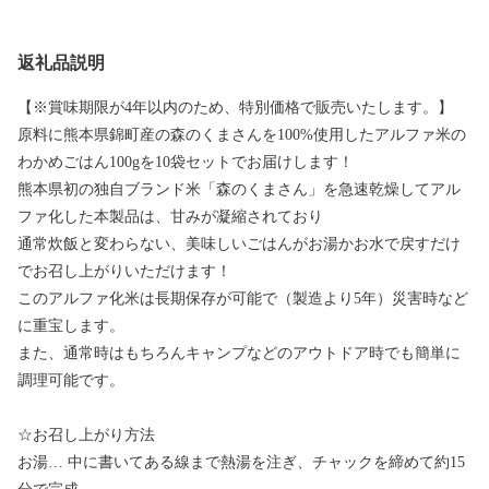
返礼品説明
【※賞味期限が4年以内のため、特別価格で販売いたします。】
原料に熊本県錦町産の森のくまさんを100%使用したアルファ米の
わかめごはん100gを10袋セットでお届けします！
熊本県初の独自ブランド米「森のくまさん」を急速乾燥してアル
ファ化した本製品は、甘みが凝縮されており
通常炊飯と変わらない、美味しいごはんがお湯かお水で戻すだけ
でお召し上がりいただけます！
このアルファ化米は長期保存が可能で（製造より5年）災害時など
に重宝します。
また、通常時はもちろんキャンプなどのアウトドア時でも簡単に
調理可能です。
☆お召し上がり方法
お湯… 中に書いてある線まで熱湯を注ぎ、チャックを締めて約15