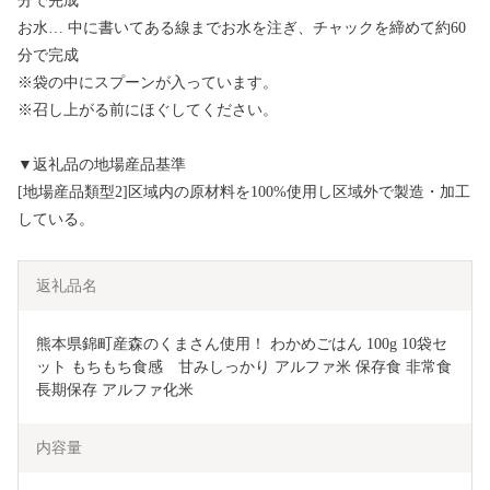
分で完成
お水… 中に書いてある線までお水を注ぎ、チャックを締めて約60
分で完成
※袋の中にスプーンが入っています。
※召し上がる前にほぐしてください。
▼返礼品の地場産品基準
[地場産品類型2]区域内の原材料を100%使用し区域外で製造・加工
している。
返礼品名
熊本県錦町産森のくまさん使用！ わかめごはん 100g 10袋セ
ット もちもち食感　甘みしっかり アルファ米 保存食 非常食 
長期保存 アルファ化米
内容量