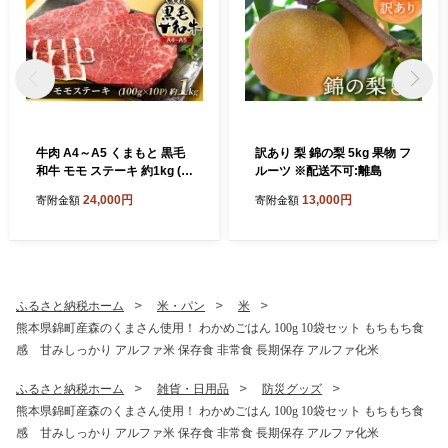
牛肉 A4～A5 くまもと 黒毛
訳あり 梨 錦の梨 5kg 果物 フ
和牛 モモ ステーキ 約1kg (1
ルーツ ※配送不可:離島
00g×10p) 肉 お肉 小分け ※
24,000円
13,000円
寄附金額
寄附金額
配送不可：離島
ふるさと納税ホーム
米・パン
米
熊本県錦町産森のくまさん使用！ わかめごはん 100g 10袋セット もちもち食
感 甘みしっかり アルファ米 保存食 非常食 長期保存 アルファ化米
ふるさと納税ホーム
雑貨・日用品
防災グッズ
熊本県錦町産森のくまさん使用！ わかめごはん 100g 10袋セット もちもち食
感 甘みしっかり アルファ米 保存食 非常食 長期保存 アルファ化米