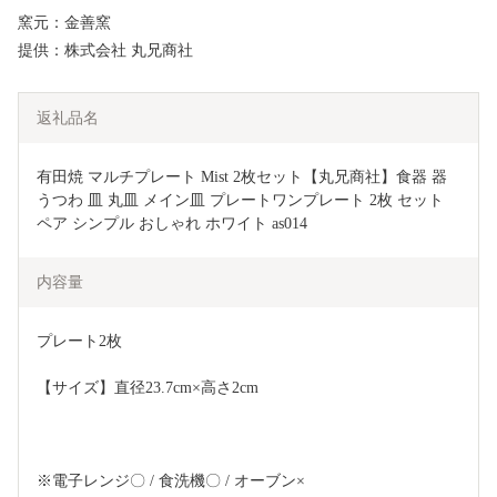
窯元：金善窯
提供：株式会社 丸兄商社
返礼品名
有田焼 マルチプレート Mist 2枚セット【丸兄商社】食器 器 
うつわ 皿 丸皿 メイン皿 プレートワンプレート 2枚 セット 
ペア シンプル おしゃれ ホワイト as014
内容量
プレート2枚
【サイズ】直径23.7cm×高さ2cm
※電子レンジ〇 / 食洗機〇 / オーブン×