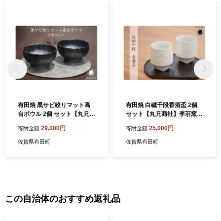
有田焼 黒サビ絞りマット高
有田焼 白磁千段香酒盃 2個
台ボウル 2個 セット【丸兄商
セット【丸兄商社】李荘窯
社】金善製陶所 陶磁器 食器
陶磁器 食器 器 うつわ ロック
29,000円
25,000円
寄附金額
寄附金額
器 うつわ 丼 麺鉢 as038
カップ 湯呑 伝統 焼酎 as031
佐賀県有田町
佐賀県有田町
この自治体のおすすめ返礼品