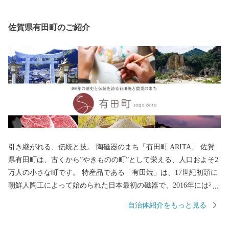
佐賀県有田町のご紹介
引き継がれる、伝統と技。 陶磁器のまち「有田町 ARITA」 佐賀
県有田町は、古くから”やきものの町”として栄える、人口およそ2
万人の小さな町です。 特産品である「有田焼」は、17世紀初頭に
朝鮮人陶工によって始められた日本最初の磁器で、2016年には有
田焼創業400年を迎えました。 ゴールデンウイークに開催される
自治体紹介をもっと見る
「有田陶器市」は、100年以上の歴史があり7日間の期間中に国内
外から100万人以上のやきものファンが訪れる国内最大級の陶器市