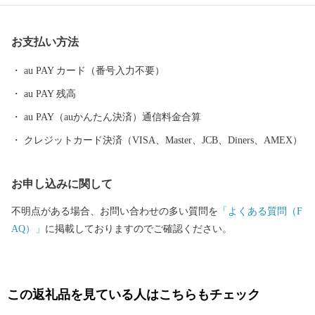
として有名です。 有田焼を育んだ有田内山地区の町並みは、国の
「重要伝統的建造物群保存地区」に選定されており、江戸後期か
お支払い方法
ら昭和にかけて建築された窯元、商家、洋館などが立ち並んでい
ます。主要道路から一歩裏に入ると、登り窯の廃材を利用したト
au PAY カード（番号入力不要）
ンバイ塀が多く見られ、裏通りに独特の風情を醸しています。 一
au PAY 残高
方で、有田町内には日本の自然百選「黒髪山」や日本の名水百選
「竜門の清水」など、六つの自然百選に選定される場所があり、
au PAY（auかんたん決済）通信料金合算
今なお日本の原風景を感じることができます。また、町の西側一
クレジットカード決済（VISA、Master、JCB、Diners、AMEX）
帯は「棚田」という特徴的な景観を持つ稲作地でありながら、美
しい緑と名水で飼育される「佐賀牛」や 「ありたどり」などを生
お申し込みに関して
産する県下有数の畜産地でもあります。
不明点がある場合、お問い合わせの多い質問を
「よくある質問（F
AQ）」
に掲載しておりますのでご確認ください。
この返礼品を見ている人はこちらもチェック