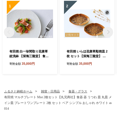
1
2
有田焼 白一珍間取り花唐草
有田焼 いらほ花唐草彫焼皿 2
紋浅鉢 【深海三龍堂】 食器
枚 セット【深海三龍堂】 食
中鉢 白磁 白い器 白い食器 器
器 和食 懐石 会席 向付 和風
35,000円
35,000円
寄附金額
寄附金額
陶磁器 シンプル おしゃれ い
菓子皿 銘々皿 中皿 楕円 和食
っちん 職人技 ay100
器 てんぷら皿 ay101
ふるさと納税ホーム
雑貨・日用品
食器・グラス
有田焼 マルチプレート Mist 2枚セット【丸兄商社】食器 器 うつわ 皿 丸皿 メ
イン皿 プレートワンプレート 2枚 セット ペア シンプル おしゃれ ホワイト as
014