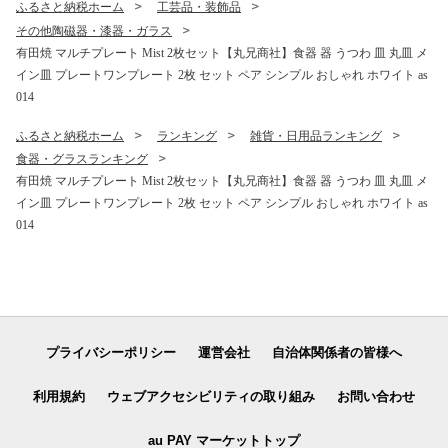
ふるさと納税ホーム
工芸品・装飾品
その他陶磁器・漆器・ガラス
有田焼 マルチプレート Mist 2枚セット【丸兄商社】食器 器 うつわ 皿 丸皿 メ
イン皿 プレートワンプレート 2枚 セット ペア シンプル おしゃれ ホワイト as
014
ふるさと納税ホーム
ランキング
雑貨・日用品ランキング
食器・グラスランキング
有田焼 マルチプレート Mist 2枚セット【丸兄商社】食器 器 うつわ 皿 丸皿 メ
イン皿 プレートワンプレート 2枚 セット ペア シンプル おしゃれ ホワイト as
014
プライバシーポリシー
運営会社
自治体関係者の皆様へ
利用規約
ウェブアクセシビリティの取り組み
お問い合わせ
au PAY マーケットトップ