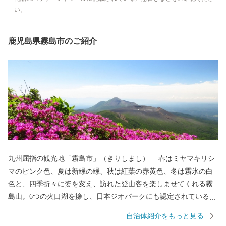
い。
鹿児島県霧島市のご紹介
九州屈指の観光地「霧島市」（きりしまし） 春はミヤマキリシ
マのピンク色、夏は新緑の緑、秋は紅葉の赤黄色、冬は霧氷の白
色と、四季折々に姿を変え、訪れた登山客を楽しませてくれる霧
島山。6つの火口湖を擁し、日本ジオパークにも認定されている大
自然。日本で最初の国立公園に指定され、海・山・川・田園など
自治体紹介をもっと見る
の豊かな自然が広がり、その中で育つ黒豚・黒牛・黒さつま鶏・