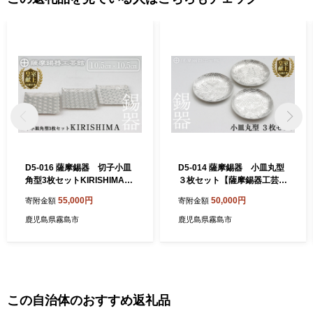
の工芸品のほか、人気温泉宿の宿泊券など、多数揃えています。
D5-016 薩摩錫器 切子小皿
D5-014 薩摩錫器 小皿丸型
角型3枚セットKIRISHIMA
３枚セット【薩摩錫器工芸
【薩摩錫器工芸館】
館】
55,000円
50,000円
寄附金額
寄附金額
鹿児島県霧島市
鹿児島県霧島市
この自治体のおすすめ返礼品