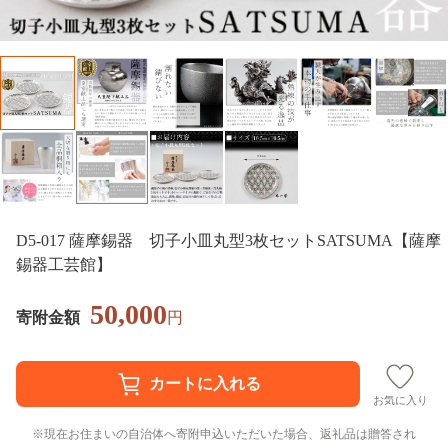
D5-017 薩摩錫器 切子小皿丸型3枚セットSATSUMA【薩摩
錫器工芸館】
50,000
寄附金額
円
お気に入り
現在お住まいの自治体へ寄附申込いただいた場合、返礼品は贈答され