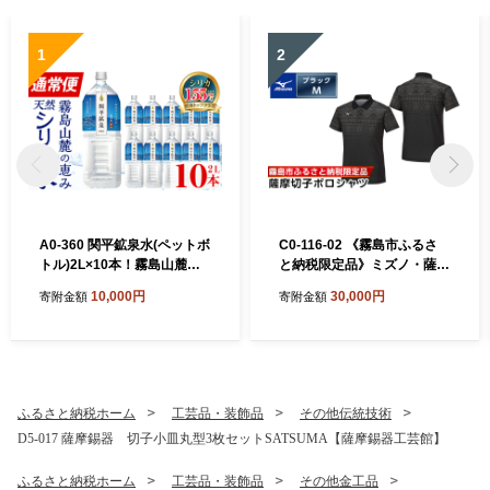
1
2
A0-360 関平鉱泉水(ペットボ
C0-116-02 《霧島市ふるさ
トル)2L×10本！霧島山麓の
と納税限定品》ミズノ・薩摩
大自然の中から湧出する温泉
切子柄ポロシャツ(ブラッ
10,000円
30,000円
寄附金額
寄附金額
水♪美容と健康のミネラル成
ク・M)【ミズノ】 日本製 国
分シリカが豊富なミネラルウ
産 スポーツ 運動 トレーニン
ォーター【関平鉱泉所】霧島
グ ゴルフ ウエア ウェア 吸汗
市 シリカ水 天然水
速乾 ポロシャツ ランニング
デオドラントテープ
ふるさと納税ホーム
工芸品・装飾品
その他伝統技術
D5-017 薩摩錫器 切子小皿丸型3枚セットSATSUMA【薩摩錫器工芸館】
ふるさと納税ホーム
工芸品・装飾品
その他金工品