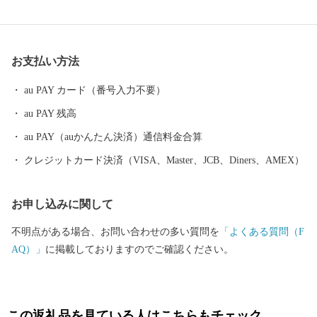
黒酢、霧島茶などの食材が自慢のまちです。 豊富な湯量と泉質
を誇る温泉が魅力で、あの西郷隆盛や坂本龍馬も霧島の温泉と大
自然に癒されました。霧島市には人気のお宿のほか、気軽に楽し
お支払い方法
める家族湯やロケーションが最高の露天風呂、昔ながらの湯治温
泉など多種多様な温泉施設があり、自分好みの温泉を楽しむこと
au PAY カード（番号入力不要）
ができます。 また、天照大神の孫のニニギノミコトが三種の神
au PAY 残高
器を手に高千穂峰に降り立ったとされる「天孫降臨神話」が残
り、そのニニギノミコトを御祭神としている霧島神宮を中心にた
au PAY（auかんたん決済）通信料金合算
くさんのパワースポットがあり、そのパワーを求めて全国から多
クレジットカード決済（VISA、Master、JCB、Diners、AMEX）
くの人が訪れます。 鹿児島空港があるまち霧島市には、飛行機
を利用すると東京から約1時間35分、大阪なら約1時間10分で来る
お申し込みに関して
ことができます。遠いようで近いまち「霧島市」。多くの偉人が
癒されたこのまちで、みなさんも日ごろの疲れを癒してみません
不明点がある場合、お問い合わせの多い質問を
「よくある質問（F
か。 生産者の技と思いがつまった特産品 鹿児島ブランド「黒
AQ）」
に掲載しておりますのでご確認ください。
豚」に和牛オリンピック日本一の「鹿児島黒牛」、全国茶品評会
で日本一を獲得した「霧島茶」、霧島市でしか造られていない
「壺づくり黒酢」など、霧島は食の宝庫です。さらに、その美し
さと職人技で注目を集めている「薩摩錫器」や「薩摩切子」など
この返礼品を見ている人はこちらもチェック