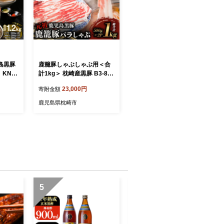
児島黒豚
鹿籠豚しゃぶしゃぶ用＜合
KN00
計1kg＞ 枕崎産黒豚 B3-8_
肉 豚肉 黒豚 しゃぶしゃぶ
23,000円
寄附金額
鹿児島県 【1166989】
鹿児島県枕崎市
5
6