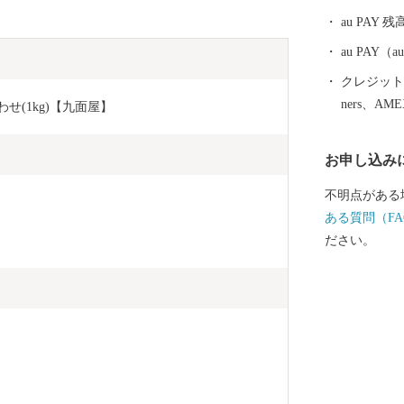
族湯やロケー
au PAY 残
治温泉など多
泉を楽しむこ
au PAY
ニニギノミコ
クレジットカ
ったとされる
ners、AM
せ(1kg)【九面屋】
ミコトを御祭
のパワースポ
お申し込み
ら多くの人が
市には、飛行
不明点がある
阪なら約1時
ある質問（FA
近いまち「霧
ださい。
で、みなさん
産者の技と思
「黒豚」に和
牛」、全国茶
霧島市でしか
霧島は食の宝
注目を集めて