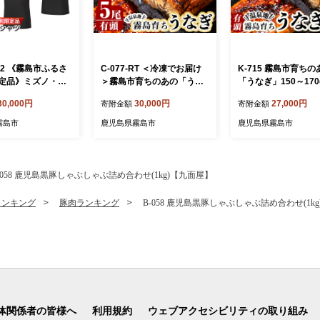
6-02 《霧島市ふるさ
C-077-RT ＜冷凍でお届け
K-715 霧島市育ちの
定品》ミズノ・薩
＞霧島市育ちのあの「うな
「うなぎ」150～170
ポロシャツ(ブラッ
ぎ」120～130g×5尾【田代
尾！【田代水産】霧島
30,000円
30,000円
27,000円
寄附金額
寄附金額
ミズノ】 日本製 国
水産】霧島市 鰻 ウナギ 蒲
ウナギ 蒲焼き 蒲焼 
ツ 運動 トレーニ
焼き 蒲焼 国産
霧島市
鹿児島県霧島市
鹿児島県霧島市
フ ウエア ウェア
 ポロシャツ ランニ
オドラントテープ
-058 鹿児島黒豚しゃぶしゃぶ詰め合わせ(1kg)【九面屋】
ランキング
豚肉ランキング
B-058 鹿児島黒豚しゃぶしゃぶ詰め合わせ(1k
体関係者の皆様へ
利用規約
ウェブアクセシビリティの取り組み