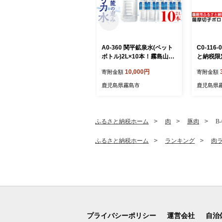
A0-360 関平鉱泉水(ペット
C0-11
ボトル)2L×10本！霧島山麓
と納税限
の大自然の中から湧出する
摩切子柄
10,000円
寄附金額
寄附金額
温泉水♪美容と健康のミネラ
ク・M)【
ル成分シリカが豊富なミネ
産 スポー
鹿児島県霧島市
鹿児島県
ラルウォーター【関平鉱泉
ング ゴル
所】霧島市 シリカ水 天然水
吸汗速乾
ング デ
ふるさと納税ホーム
肉
豚肉
B
ふるさと納税ホーム
ランキング
肉
プライバシーポリシー
運営会社
自治