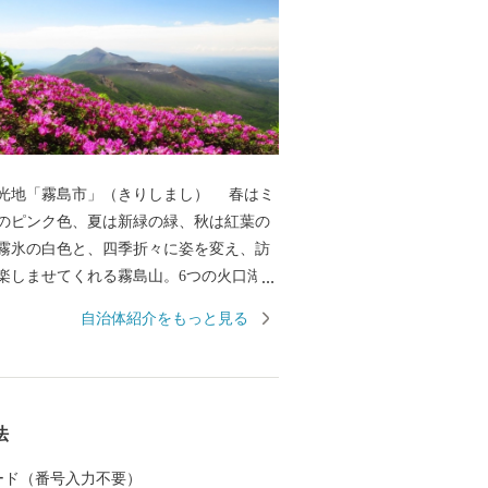
光地「霧島市」（きりしまし） 春はミ
のピンク色、夏は新緑の緑、秋は紅葉の
霧氷の白色と、四季折々に姿を変え、訪
楽しませてくれる霧島山。6つの火口湖を
オパークにも認定されている大自然。日
自治体紹介をもっと見る
立公園に指定され、海・山・川・田園な
然が広がり、その中で育つ黒豚・黒牛・
黒酢、霧島茶などの食材が自慢のまちで
湯量と泉質を誇る温泉が魅力で、あの西
法
龍馬も霧島の温泉と大自然に癒されまし
は人気のお宿のほか、気軽に楽しめる家
 カード（番号入力不要）