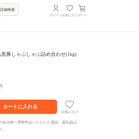
詳細検索
ログイン
お気に入り
カート
方
児島黒豚しゃぶしゃぶ詰め合わせ(1kg)
円
お気に入り
の自治体へ寄附申込いただいた場合、返礼品は
ん。