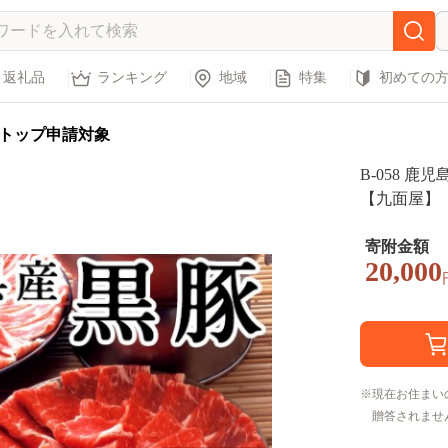
返礼品
ランキング
地域
特集
初めての
トップ申請対象
B-058 鹿
【九面屋】
寄附金額
20,000
現在お住まい
贈答されませ