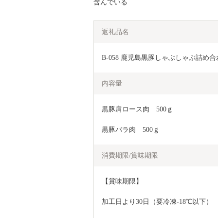
含んでいる
返礼品名
B-058 鹿児島黒豚しゃぶしゃぶ詰め合わ
内容量
黒豚肩ロース肉　500ｇ
黒豚バラ肉　500ｇ
消費期限/賞味期限
【賞味期限】
加工日より30日（要冷凍-18℃以下）