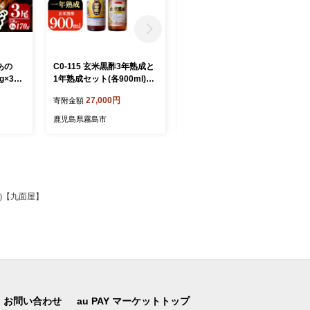
あの
C0-115 玄米黒酢3年熟成と
K-736 鹿児島本格芋焼酎
g×3
1年熟成セット(各900ml)
「蔓無源氏」1800ml【万膳
市 鰻
【長命ヘルシン酢醸造】
酒店】霧島市 焼酎 いも焼酎
27,000円
11,000円
寄附金額
寄附金額
国産
一升瓶 芋焼酎 本格芋焼酎
本格焼酎 酒 宅飲み 家飲み
鹿児島県霧島市
鹿児島県霧島市
g)【九面屋】
お問い合わせ
au PAY マーケットトップ