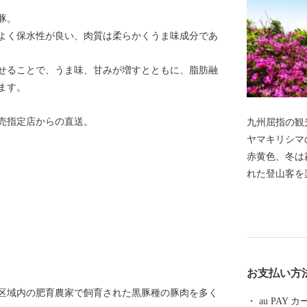
豚。
よく保水性が良い、肉質は柔らかくうま味成分であ
せることで、うま味、甘みが増すとともに、脂肪融
ます。
売指定店からの直送。
九州屈指の観
ヤマキリシマ
赤黄色、冬は
れた登山客を
擁し、日本ジ
本で最初の国
どの豊かな自
黒さつま鶏・
す。 豊富な
お支払い方
郷隆盛や坂本
区域内の肥育農家で飼育された黒豚種の豚肉を多く
た。霧島市に
au PAY