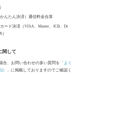
ションが最高の露天風呂、昔ながらの湯
高
種多様な温泉施設があり、自分好みの温
とができます。 また、天照大神の孫の
（auかんたん決済）通信料金合算
トが三種の神器を手に高千穂峰に降り立
ード決済（VISA、Master、JCB、Di
「天孫降臨神話」が残り、そのニニギノ
EX）
神としている霧島神宮を中心にたくさん
ットがあり、そのパワーを求めて全国か
に関して
訪れます。 鹿児島空港があるまち霧島
機を利用すると東京から約1時間35分、大
場合、お問い合わせの多い質問を
「よく
間10分で来ることができます。遠いようで
Q）」
に掲載しておりますのでご確認く
島市」。多くの偉人が癒されたこのまち
も日ごろの疲れを癒してみませんか。 生
いがつまった特産品 鹿児島ブランド
牛オリンピック日本一の「鹿児島黒
品評会で日本一を獲得した「霧島茶」、
造られていない「壺づくり黒酢」など、
庫です。さらに、その美しさと職人技で
いる「薩摩錫器」や「薩摩切子」などの