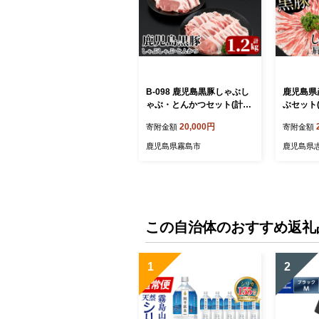
B-098 鹿児島黒豚しゃぶし
鹿児島県
ゃぶ・とんかつセット(計1.
ぶセット
2kg)＜B-2031＞【JA】
ースしゃぶ
20,000円
寄附金額
寄附金額
黒豚バラし
×2P) b1-
鹿児島県霧島市
鹿児島県
この自治体のおすすめ返礼
1
2