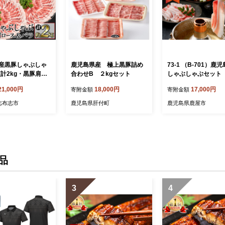
産黒豚しゃぶしゃ
鹿児島県産 極上黒豚詰め
73-1 （B-701）鹿
(計2kg・黒豚肩ロ
合わせB ２kgセット
しゃぶしゃぶセット 
しゃぶ500g×2P
9-005
21,000円
18,000円
17,000円
寄附金額
寄附金額
ゃぶしゃぶ 500g
009
志布志市
鹿児島県肝付町
鹿児島県鹿屋市
品
3
4