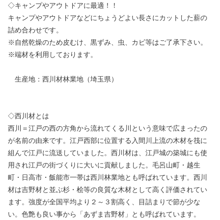
◇キャンプやアウトドアに最適！！
キャンプやアウトドアなどにちょうどよい長さにカットした薪の
詰め合わせです。
※自然乾燥のため皮むけ、黒ずみ、虫、カビ等はご了承下さい。
※端材を利用しております。
生産地：西川材林業地（埼玉県）
◇西川材とは
西川＝江戸の西の方角から流れてくる川という意味で広まったの
が名前の由来です。江戸西部に位置する入間川上流の木材を筏に
組んで江戸に流送していました。西川材は、江戸城の築城にも使
用され江戸の街づくりに大いに貢献しました。毛呂山町・越生
町・日高市・飯能市一帯は西川林業地とも呼ばれています。西川
材は吉野材と並ぶ杉・桧等の良質な木材として高く評価されてい
ます。強度が全国平均より２～３割高く、目詰まりで節が少な
い。色艶も良い事から「あずま吉野材」とも呼ばれています。