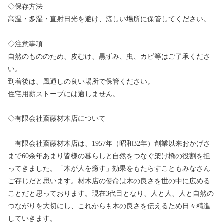
◇保存方法
高温・多湿・直射日光を避け、涼しい場所に保管してください。
◇注意事項
自然のもののため、皮むけ、黒ずみ、虫、カビ等はご了承くださ
い。
到着後は、風通しの良い場所で保管ください。
住宅用薪ストーブには適しません。
◇有限会社斎藤材木店について
有限会社斎藤材木店は、1957年（昭和32年）創業以来おかげさ
まで60余年あまり皆様の暮らしと自然をつなぐ架け橋の役割を担
ってきました。「木が人を癒す」効果をもたらすこともみなさん
ご存じだと思います。材木店の使命は木の良さを世の中に広める
ことだと思っております。現在3代目となり、人と人、人と自然の
つながりを大切にし、これからも木の良さを伝えるため日々精進
していきます。