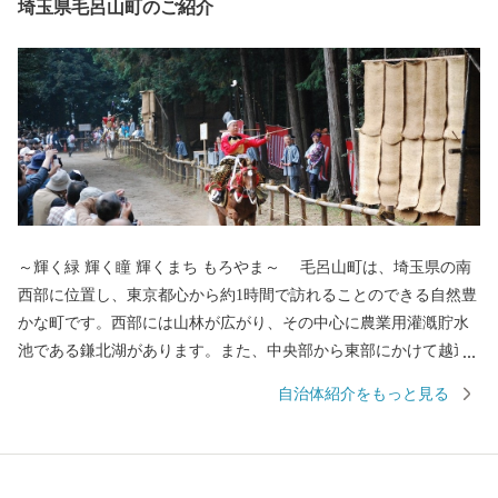
埼玉県毛呂山町のご紹介
～輝く緑 輝く瞳 輝くまち もろやま～ 毛呂山町は、埼玉県の南
西部に位置し、東京都心から約1時間で訪れることのできる自然豊
かな町です。西部には山林が広がり、その中心に農業用灌漑貯水
池である鎌北湖があります。また、中央部から東部にかけて越辺
川や高麗川といった河川が東部に広がる水田地域を形成します。
自治体紹介をもっと見る
平安時代を起源とする「流鏑馬」、日本最古の産地のひとつで
ある「桂木ゆず」、武者小路実篤が築いた「新しき村」、さらに
箕和田湖、ゆずの里オートキャンプ場、宿谷の滝といった歴史、
文化、観光資源に彩られた町です。 返礼品を通じて、毛呂山町