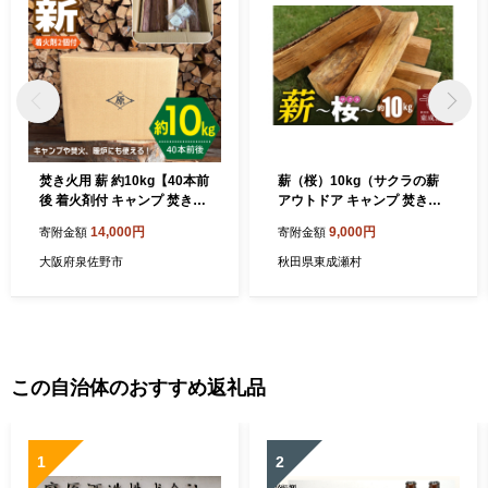
焚き火用 薪 約10kg【40本前
薪（桜）10kg（サクラの薪
後 着火剤付 キャンプ 焚き火
アウトドア キャンプ 焚き火
アウトドア 国産 薪ストー
薪ストーブに）
14,000円
9,000円
寄附金額
寄附金額
ブ】 099H4836
大阪府泉佐野市
秋田県東成瀬村
この自治体のおすすめ返礼品
1
2