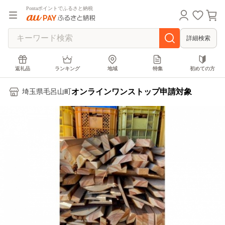
Pontaポイントでふるさと納税
詳細検索
返礼品
ランキング
地域
特集
初めての方
オンラインワンストップ申請対象
埼玉県毛呂山町