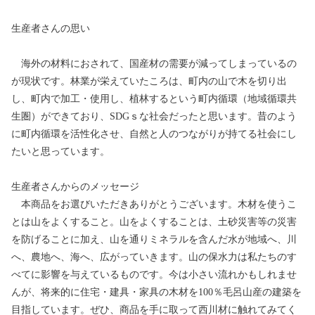
生産者さんの思い
海外の材料におされて、国産材の需要が減ってしまっているの
が現状です。林業が栄えていたころは、町内の山で木を切り出
し、町内で加工・使用し、植林するという町内循環（地域循環共
生圏）ができており、SDGｓな社会だったと思います。昔のよう
に町内循環を活性化させ、自然と人のつながりが持てる社会にし
たいと思っています。
生産者さんからのメッセージ
本商品をお選びいただきありがとうございます。木材を使うこ
とは山をよくすること。山をよくすることは、土砂災害等の災害
を防げることに加え、山を通りミネラルを含んだ水が地域へ、川
へ、農地へ、海へ、広がっていきます。山の保水力は私たちのす
べてに影響を与えているものです。今は小さい流れかもしれませ
んが、将来的に住宅・建具・家具の木材を100％毛呂山産の建築を
目指しています。ぜひ、商品を手に取って西川材に触れてみてく