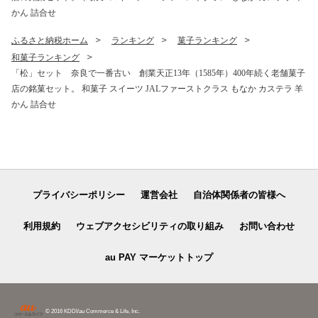
かん 詰合せ
ふるさと納税ホーム
ランキング
菓子ランキング
和菓子ランキング
「松」セット 奈良で一番古い 創業天正13年（1585年）400年続く老舗菓子
店の銘菓セット。 和菓子 スイーツ JALファーストクラス もなか カステラ 羊
かん 詰合せ
プライバシーポリシー
運営会社
自治体関係者の皆様へ
利用規約
ウェブアクセシビリティの取り組み
お問い合わせ
au PAY マーケットトップ
© 2016 KDDI/au Commerce & Life, Inc.