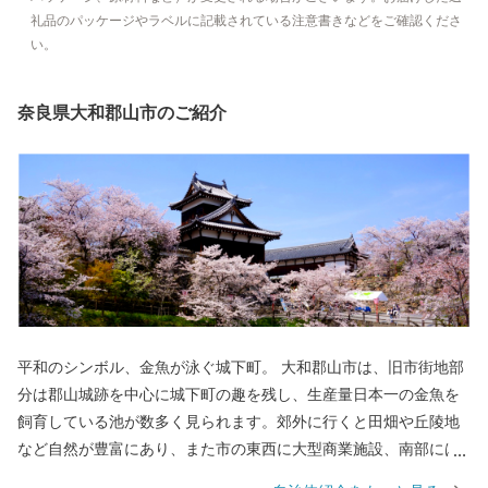
礼品のパッケージやラベルに記載されている注意書きなどをご確認くださ
い。
奈良県大和郡山市のご紹介
平和のシンボル、金魚が泳ぐ城下町。 大和郡山市は、旧市街地部
分は郡山城跡を中心に城下町の趣を残し、生産量日本一の金魚を
飼育している池が数多く見られます。郊外に行くと田畑や丘陵地
など自然が豊富にあり、また市の東西に大型商業施設、南部には
工業団地も備え、近鉄・JRの鉄道路線も通っている非常にバラン