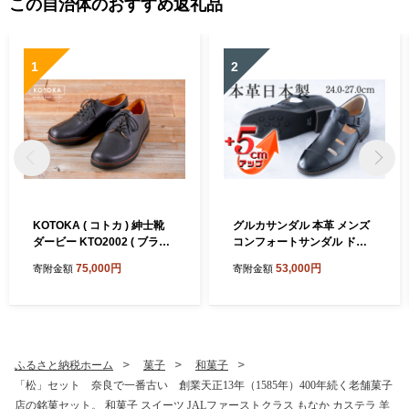
この自治体のおすすめ返礼品
1
2
KOTOKA ( コトカ ) 紳士靴
グルカサンダル 本革 メンズ
ダービー KTO2002 ( ブラッ
コンフォートサンダル ドラ
ク )
イビングシューズ シークレ
75,000円
53,000円
寄附金額
寄附金額
ットシューズ 牛革 ソフトシ
ボ 紳士靴 日本製 5cmアップ
置き靴 No.853 ブラック
ふるさと納税ホーム
菓子
和菓子
「松」セット 奈良で一番古い 創業天正13年（1585年）400年続く老舗菓子
店の銘菓セット。 和菓子 スイーツ JALファーストクラス もなか カステラ 羊