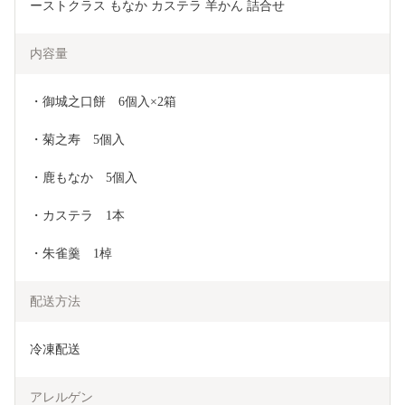
ーストクラス もなか カステラ 羊かん 詰合せ 
内容量
・御城之口餅　6個入×2箱
・菊之寿　5個入
・鹿もなか　5個入
・カステラ　1本
・朱雀羹　1棹
配送方法
冷凍配送
アレルゲン