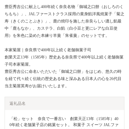
豊臣秀吉公に献上し400年続く奈良名物「御城之口餅（おしろのく
ちもち）」、JALファーストクラス採用の黄身餡洋風焼菓子「菊之
寿（きくのことぶき）」、鹿の焼印を施した奈良らしい漉し餡最
中「鹿もなか」、カステラ、白餡（白小豆と更にレアな白豆使
用）を朱色に染めた本練り羊羹「朱雀羹」のセットです。
本家菊屋｜奈良県で400年以上続く老舗御菓子司
創業天正13年（1585年）歴史ある奈良県で400年以上続く老舗御菓
子司本家菊屋。
豊臣秀吉公に命名いただいた「御城之口餅」をはじめ、悠久の時
を経て代々続く伝統の歴史ある味と深みある日本人の心を26代目
当主菊屋英寿がお届けいたします。
返礼品名
「松」セット　奈良で一番古い　創業天正13年（1585年）40
0年続く老舗菓子店の銘菓セット。 和菓子 スイーツ JALファ