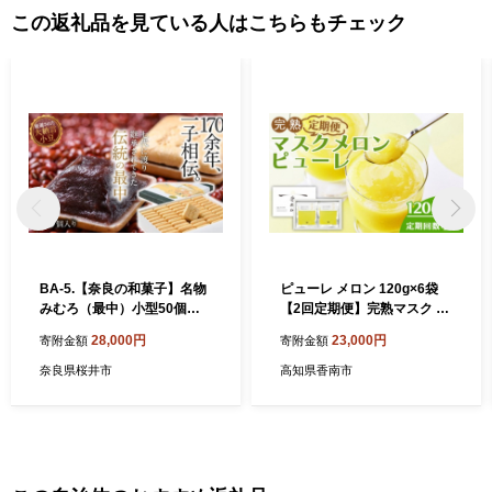
この返礼品を見ている人はこちらもチェック
BA-5.【奈良の和菓子】名物
ピューレ メロン 120g×6袋
みむろ（最中）小型50個入
【2回定期便】完熟マスク J
｜和菓子 銘菓 奈良 お土産 も
ALファーストクラス機内食
28,000円
23,000円
寄附金額
寄附金額
なか 最中 あずき 小豆 大納言
に採用 果物 くだもの フルー
小豆 三諸 みむろ
ツ めろん 果汁100％ まるご
奈良県桜井市
高知県香南市
と アイス シャーベット デザ
ート スイーツ 篤農 高知県 香
南市 冷凍 メロンピューレ Wt
n-0030