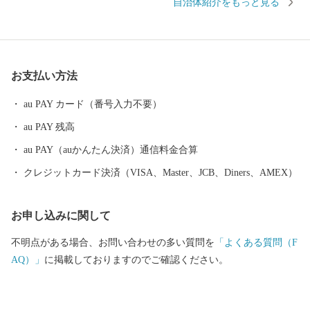
自治体紹介をもっと見る
スの取れた住みよいまちです。 本市では、「あふれる夢と希望
と誇り 暮らしてみたくなる 元気城下町（やまとこおりや
ま）」を将来像とさだめ、新たな可能性に恵まれ、誇らしい気持
ちを抱くことができるまち、また、誰もが訪れ、住み続けたくな
お支払い方法
るまちを目指します。「夢と誇りと自信」を持てるまちづくりへ
の取り組みにご協力をいただきますよう、お願いいたします。
au PAY カード（番号入力不要）
au PAY 残高
au PAY（auかんたん決済）通信料金合算
クレジットカード決済（VISA、Master、JCB、Diners、AMEX）
お申し込みに関して
不明点がある場合、お問い合わせの多い質問を
「よくある質問（F
AQ）」
に掲載しておりますのでご確認ください。