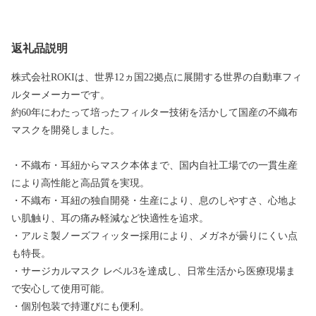
返礼品説明
株式会社ROKIは、世界12ヵ国22拠点に展開する世界の自動車フィ
ルターメーカーです。
約60年にわたって培ったフィルター技術を活かして国産の不織布
マスクを開発しました。
・不織布・耳紐からマスク本体まで、国内自社工場での一貫生産
により高性能と高品質を実現。
・不織布・耳紐の独自開発・生産により、息のしやすさ、心地よ
い肌触り、耳の痛み軽減など快適性を追求。
・アルミ製ノーズフィッター採用により、メガネが曇りにくい点
も特長。
・サージカルマスク レベル3を達成し、日常生活から医療現場ま
で安心して使用可能。
・個別包装で持運びにも便利。