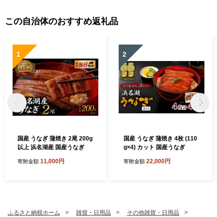
この自治体のおすすめ返礼品
1
2
国産 うなぎ 蒲焼き 2尾 200g
国産 うなぎ 蒲焼き 4枚 (110
以上 浜名湖産 国産うなぎ
g×4) カット 国産うなぎ
11,000円
22,000円
寄附金額
寄附金額
ふるさと納税ホーム
雑貨・日用品
その他雑貨・日用品