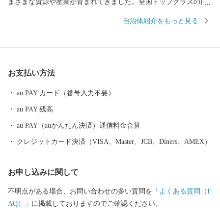
まざまな資源や産業が育まれてきました。全国トップクラスの日
照時間、温暖な気候、豊富な水源により発展した農業や水産業の
自治体紹介をもっと見る
ほか、楽器やオートバイ、繊維、食品など、ものづくりの街は生
んだ資源や製品には、日本のみならず世界でも認められる逸品が
数多く存在します。 また、浜名湖ではクルージングやフィッシン
グはもちろん、ウェイクボードや ウインドサーフィンなどさまざ
お支払い方法
まなウォーター・ビーチ・マリンスポーツを楽しむことができ、
自然と一体化する感動も味わうことができます。
au PAY カード（番号入力不要）
au PAY 残高
au PAY（auかんたん決済）通信料金合算
クレジットカード決済（VISA、Master、JCB、Diners、AMEX）
お申し込みに関して
不明点がある場合、お問い合わせの多い質問を
「よくある質問（F
AQ）」
に掲載しておりますのでご確認ください。