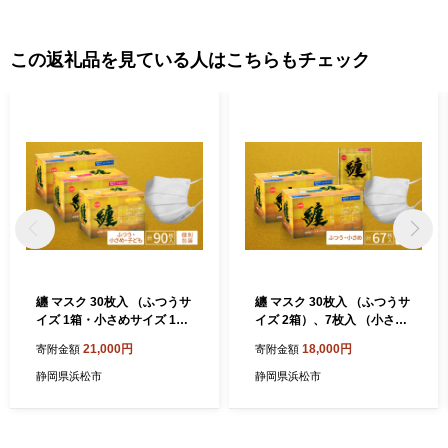
この返礼品を見ている人はこちらもチェック
纏 マスク 30枚入 （ふつうサ
纏 マスク 30枚入 （ふつうサ
イズ 1箱・小さめサイズ 1
イズ 2箱）、7枚入 （小さめ
箱・子ども用サイズ 1箱）｜
サイズ 1袋）｜不織布 日本製
21,000円
18,000円
寄附金額
寄附金額
不織布 日本製 日用品 対策 防
日用品 対策 防災 不織布マス
災 不織布マスク
ク
静岡県浜松市
静岡県浜松市