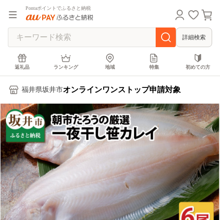
Pontaポイントでふるさと納税
詳細検索
返礼品
ランキング
地域
特集
初めての方
オンラインワンストップ申請対象
福井県坂井市