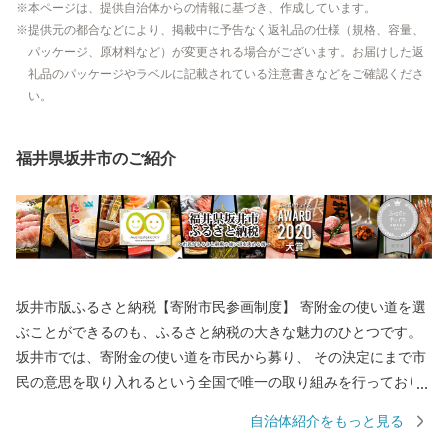
本ページは、提供自治体からの情報に基づき、作成しています。
提供元の都合などにより、掲載中に予告なく返礼品の仕様（規格、容量、
パッケージ、原材料など）が変更される場合がございます。お届けした返
礼品のパッケージやラベルに記載されている注意書きなどをご確認くださ
い。
福井県坂井市のご紹介
坂井市版ふるさと納税【寄附市民参画制度】 寄附金の使い道を選
ぶことができるのも、ふるさと納税の大きな魅力のひとつです。
坂井市では、寄附金の使い道を市民から募り、 その決定にまで市
民の意思を取り入れるという全国で唯一の取り組みを行っており
ます。 返礼品を選ぶときのように、ワクワクしながら寄附金の使
自治体紹介をもっと見る
い道を選んでみませんか？ 寄附金の使い道を考えることは、あな