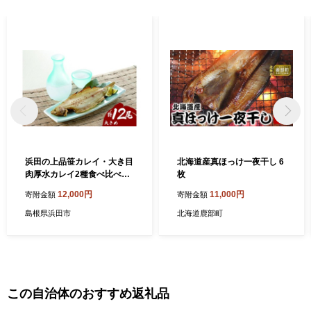
ト等の資料の郵送をさせていただくことがあります。 御不明な点
や、電子メールの配信又は資料の郵送停止等のご希望がございま
したら、ふるさと納税担当(furusato_tax@city.fukui-sakai.lg.jp)まで
ご連絡ください。
浜田の上品笹カレイ・大き目
北海道産真ほっけ一夜干し 6
肉厚水カレイ2種食べ比べセ
枚
ット計12尾 【198_0009】
12,000円
11,000円
寄附金額
寄附金額
島根県浜田市
北海道鹿部町
この自治体のおすすめ返礼品