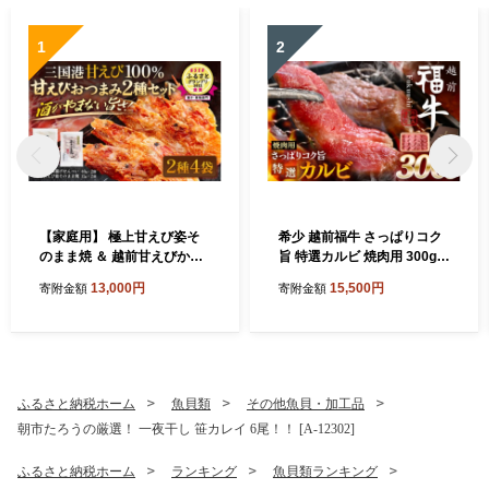
1
2
【家庭用】 極上甘えび姿そ
希少 越前福牛 さっぱりコク
のまま焼 ＆ 越前甘えびから
旨 特選カルビ 焼肉用 300g
揚げせんべいセット [A-780
焼肉 焼き肉 国産牛ブランド
13,000円
15,500円
寄附金額
寄附金額
6]
牛 赤身和牛 かるび 肉 牛 牛
肉 冷凍 贈答 贈り物 ギフト
[A-1805]
ふるさと納税ホーム
魚貝類
その他魚貝・加工品
朝市たろうの厳選！ 一夜干し 笹カレイ 6尾！！ [A-12302]
ふるさと納税ホーム
ランキング
魚貝類ランキング