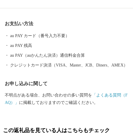
たの好きな”ふるさと”を元気にする第一歩になるかもしれませ
ん。 【福井県坂井市のプロフィール】 坂井市は福井県の北部に位
置し、県内随一の穀倉地帯である坂井平野が広がる”コシヒカリの
お支払い方法
ふるさと”です！(同市丸岡町はコシヒカリ開発者 石墨博士の故郷
です。) その他、若狭牛、甘えび、越前がに、花らっきょう、越前
au PAY カード（番号入力不要）
そば、油揚げなど豊かな食に恵まれており、地場産業である越前
au PAY 残高
織による織マークは国内シェアの80％を占めております。 また、
景勝地「東尋坊」に代表される海岸線や現存十二天守として知ら
au PAY（auかんたん決済）通信料金合算
れる「丸岡城」などを有することでも有名です。 心から笑顔にな
クレジットカード決済（VISA、Master、JCB、Diners、AMEX）
れるまち坂井市へのご支援のほどよろしくお願いします。 〈プラ
イバシーポリシー（個人情報保護方針）について〉 お客様からい
お申し込みに関して
ただいた個人情報は、坂井市が責任をもって管理し、関係法令で
定められた場合を除き、第三者に譲渡したり、提供したりするこ
不明点がある場合、お問い合わせの多い質問を
「よくある質問（F
とはございません。なお、お客様からいただいた個人情報は、商
AQ）」
に掲載しておりますのでご確認ください。
品の発送、事務連絡、いただいたふるさと納税の使い道に関する
報告、坂井市が主催・出展するふるさと納税関連イベント情報の
提供及び坂井市のふるさと納税に関する情報提供のために使用さ
せていただき、その手段として、電子メールの配信やパンフレッ
この返礼品を見ている人はこちらもチェック