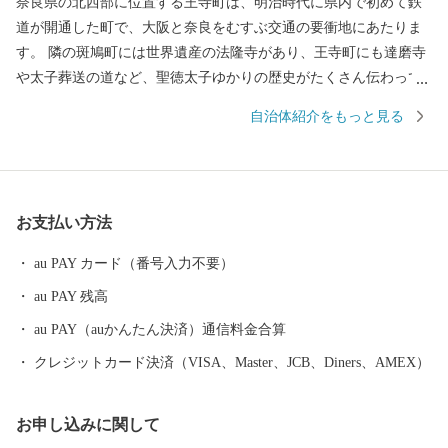
奈良県の北西部に位置する王寺町は、明治時代に県内で初めて鉄
道が開通した町で、大阪と奈良をむすぶ交通の要衝地にあたりま
す。 隣の斑鳩町には世界遺産の法隆寺があり、王寺町にも達磨寺
や太子葬送の道など、聖徳太子ゆかりの歴史がたくさん伝わって
います。 大阪、天王寺、奈良、法隆寺からも近く、便利な場所で
自治体紹介をもっと見る
すので、お気軽に観光をお楽しみください。
お支払い方法
au PAY カード（番号入力不要）
au PAY 残高
au PAY（auかんたん決済）通信料金合算
クレジットカード決済（VISA、Master、JCB、Diners、AMEX）
お申し込みに関して