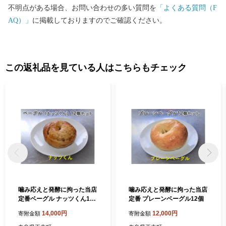
不明点がある場合、お問い合わせの多い質問を
「よくある質問（F
AQ）」
に掲載しておりますのでご確認ください。
この返礼品を見ている人はこちらもチェック
噛み応えと発酵に拘った当店
噛み応えと発酵に拘った当店
定番ベーグル ナッツくん12
定番 プレーンベーグル12個
個
14,000円
12,000円
寄附金額
寄附金額