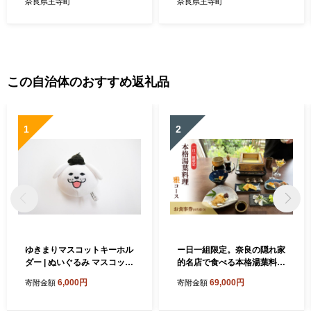
奈良県王寺町
奈良県王寺町
この自治体のおすすめ返礼品
1
2
ゆきまりマスコットキーホル
ー日一組限定。奈良の隠れ家
ダー | ぬいぐるみ マスコット
的名店で食べる本格湯葉料理
キャラクター キーホルダー
雅コース お食事券(4名様
6,000円
69,000円
寄附金額
寄附金額
雑貨 王寺町 奈良県
分) チケット