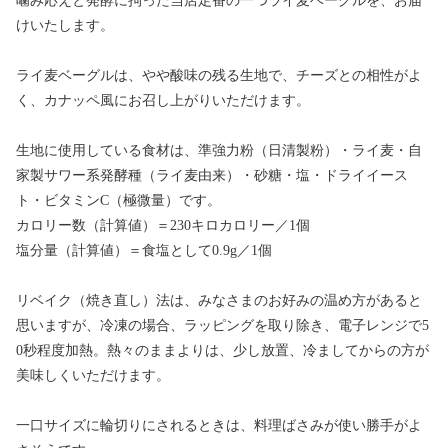
噛み応えと発酵に拘った当店定番の一つライ麦ベーグルを、お届
けいたします。
ライ麦ベーグルは、やや酸味の残る生地で、チーズとの相性がよ
く、カナッペ風にお召し上がりいただけます。
生地に使用している食材は、準強力粉（日清製粉）・ライ麦・自
家製サワー系発酵種（ライ麦由来）・砂糖・塩・ドライイース
ト・ビタミンC（極微量）です。
カロリー数（計算値）＝230キロカロリー／1個
塩分量（計算値）＝食塩として0.9g／1個
リベイク（焼き直し）法は、みなさまのお好みの温め方があると
思いますが、冷凍の場合、ラッピングを取り除き、電子レンジで5
0秒程度加熱。熱々のままよりは、少し放置、冷ましてからの方が
美味しくいただけます。
一口サイズに輪切りにされるときは、料理ばさみが使い勝手がよ