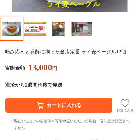
噛み応えと発酵に拘った当店定番 ライ麦ベーグル12個
13,000
寄附金額
円
決済から2週間程度で発送
お気に入り
現在お住まいの自治体へ寄附申込いただいた場合、返礼品は贈答され
ません。