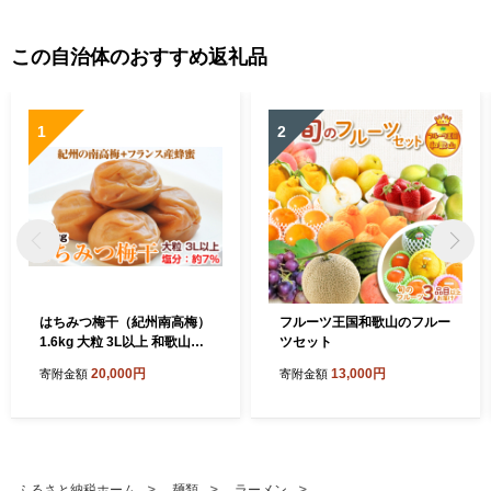
この自治体のおすすめ返礼品
1
2
はちみつ梅干（紀州南高梅）
フルーツ王国和歌山のフルー
1.6kg 大粒 3L以上 和歌山県
ツセット
産
20,000円
13,000円
寄附金額
寄附金額
ふるさと納税ホーム
麺類
ラーメン