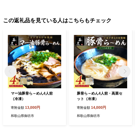
この返礼品を見ている人はこちらもチェック
マー油豚骨ら～めん4人前
豚骨ら～めん4人前・高菜セ
（冷凍）
ット（冷凍）
13,000円
14,000円
寄附金額
寄附金額
和歌山県御坊市
和歌山県御坊市