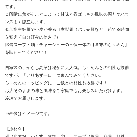
です。
５段階に焦がすことによって甘味と香ばしさの風味の両方がバラ
ンスよく際立ちます。
低加水中細麺で小麦が香る自家製麺（バリ硬麺など、茹でる時間
を変えて自分好みの硬さで）
豚骨スープ・麺・チャーシューの三位一体の【幕末のら～めん】
を味わってください！
自家製の、からし高菜は秘かに大人気。ら～めんとの相性も抜群
ですが、「とりあず一口」つまんでみてください。
ら～めんのトッピングに、ご飯との相性も抜群です！
お店そのままの味と風味をご家庭でもお楽しみいただけます。
冷凍でお届けします。
※画像はイメージです。
【原材料】
麺（小麦粉、かん水、食塩、卵）、スープ（豚骨、鶏骨、野菜、