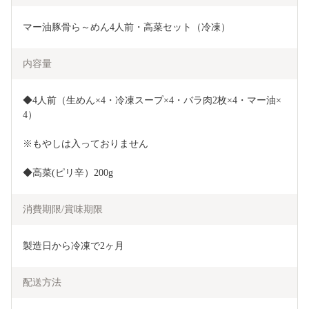
マー油豚骨ら～めん4人前・高菜セット（冷凍）
内容量
◆4人前（生めん×4・冷凍スープ×4・バラ肉2枚×4・マー油×
4）
※もやしは入っておりません
◆高菜(ピリ辛）200g
消費期限/賞味期限
製造日から冷凍で2ヶ月
配送方法