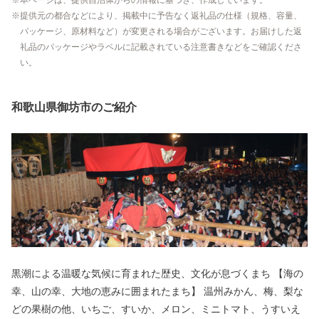
本ページは、提供自治体からの情報に基づき、作成しています。
提供元の都合などにより、掲載中に予告なく返礼品の仕様（規格、容量、
パッケージ、原材料など）が変更される場合がございます。お届けした返
礼品のパッケージやラベルに記載されている注意書きなどをご確認くださ
い。
和歌山県御坊市のご紹介
黒潮による温暖な気候に育まれた歴史、文化が息づくまち 【海の
幸、山の幸、大地の恵みに囲まれたまち】 温州みかん、梅、梨な
どの果樹の他、いちご、すいか、メロン、ミニトマト、うすいえ