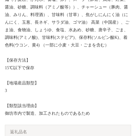
醤油、砂糖、調味料（アミノ酸等））、チャーシュー（豚肉、醤
油、みりん、料理酒）、甘味料（甘草）、焦がしにんにく油（に
んにく、玉葱、長ネギ、サラダ油、ゴマ油） 高菜（中国産）、ご
ま油、食物油、しょうゆ、食塩、水あめ、砂糖、唐辛子、ごま、
調味料(アミノ酸)、甘味料(ステビア)、保存料(ソルビン酸K)、着
色料(ウコン、黄4) （一部に小麦・大豆・ごまを含む）
【保存方法】
15℃以下で保存
【地場産品類型】
3
【類型該当理由】
御坊市内で製造、加工されたものであるため
返礼品名