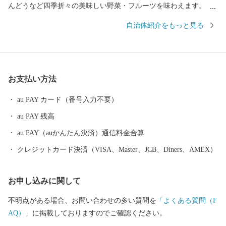
んどうなど四季折々の美味しい野菜・フルーツを味わえます。 ま
た、紀伊水道の豊かな漁場では、あじ、さば、タチウオ、あわ
自治体紹介をもっと見る
び、ナガレコ、伊勢えびなど海産物も豊富です。 【色とりどりの
花のまち】 日本一の生産量を誇るスターチスをはじめ、ガーベラ
やバラなど花の産地として知られています。 【自然あふれる豊か
なまち】 いちご狩りやメロン狩り、花摘みを楽しめる観光農園、
お支払い方法
高速のインターそばには広々とした日高川オートキャンプ場があ
り、大阪から約2時間、気軽にアウトドアが楽しめます。 【歴史
au PAY カード（番号入力不要）
とロマンが息づくまち】 熊野古道（紀伊路）にある旧跡をはじ
au PAY 残高
め、「御坊」の由来となった寺内町、宮子姫の伝説など、名所・
旧跡や伝説が数多く残り、当時の息づかいを体感できます。 頂い
au PAY（auかんたん決済）通信料金合算
た寄付金は、子供たちの教育環境の整備、みんなが安心して暮ら
クレジットカード決済（VISA、Master、JCB、Diners、AMEX）
せるための福祉の充実に活用いたします。 笑顔あふれる御坊のた
めに皆様の応援をよろしくお願いします。
お申し込みに関して
不明点がある場合、お問い合わせの多い質問を
「よくある質問（F
AQ）」
に掲載しておりますのでご確認ください。