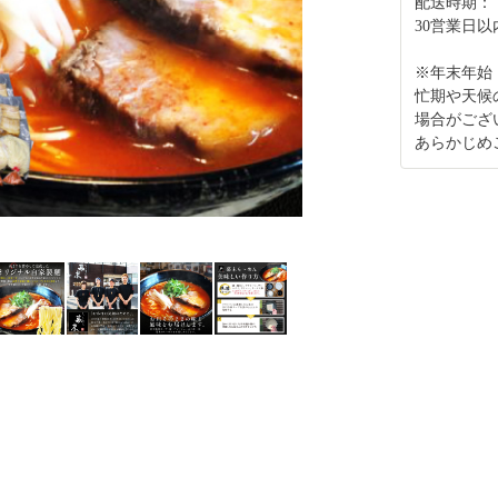
配送時期：
30営業日
※年末年始
忙期や天候
場合がござ
あらかじめ