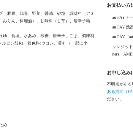
お支払い方
知られています。 【自然あふれる豊かな
プ（豚骨、鶏骨、野菜、醤油、砂糖、調味料（アミ
狩りやメロン
au PAY
、みりん、料理酒）、甘味料（甘草）、唐辛子粉
のインターそ
au PAY 残
場があり、大
うゆ、食塩、水あめ、砂糖、唐辛子、ごま、調味料
めます。 【歴史とロマンが息づくまち】 熊野古道（紀
au PAY
ソルビン酸K)、着色料(ウコン、黄4) （一部に小
伊路）にある
クレジットカ
寺内町、宮子
ners、AM
く残り、当時の息
金は、子供た
お申し込み
暮らせるための
ふれる御坊の
不明点がある
す。
ある質問（FA
ださい。
ため