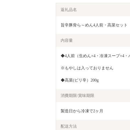
返礼品名
旨辛豚骨ら～めん4人前・高菜セット
内容量
◆4人前（生めん×4・冷凍スープ×4・
※もやしは入っておりません
◆高菜(ピリ辛）200g
消費期限/賞味期限
製造日から冷凍で2ヶ月
配送方法