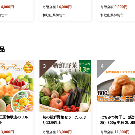
14,000円
14,000円
9,000円
寄附金額
寄附金額
御坊市
和歌山県御坊市
和歌山県御坊市
品
3
4
王国和歌山のフル
旬の新鮮野菜セットたっぷ
はちみつ梅干し（紀
ト
り13種以上
梅）800g 中粒 2L 
産
13,000円
13,000円
11,000円
寄附金額
寄附金額