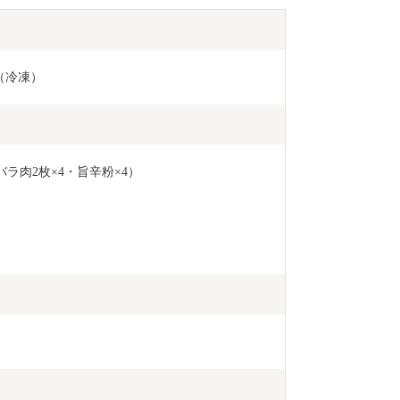
（冷凍）
バラ肉2枚×4・旨辛粉×4）