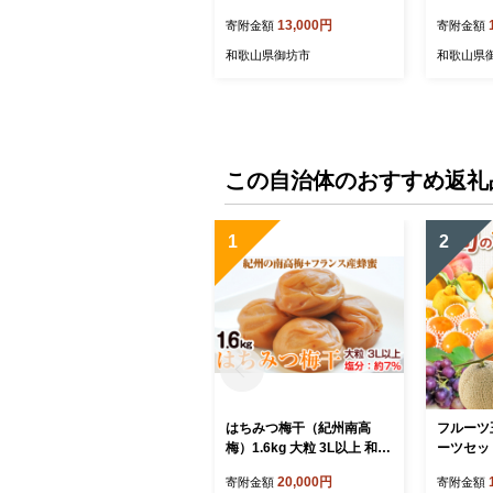
13,000円
寄附金額
寄附金額
和歌山県御坊市
和歌山県
この自治体のおすすめ返礼
1
2
はちみつ梅干（紀州南高
フルーツ
梅）1.6kg 大粒 3L以上 和歌
ーツセッ
山県産
20,000円
寄附金額
寄附金額