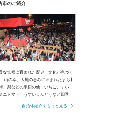
坊市のご紹介
暖な気候に育まれた歴史、文化が息づく
梅、梨などの果樹の他、いちご、すい
ミニトマト、うすいえんどうなど四季
い野菜・フルーツを味わえます。 また、
自治体紹介をもっと見る
かな漁場では、あじ、さば、タチウオ、
レコ、伊勢えびなど海産物も豊富です。
の花のまち】 日本一の生産量を誇るスタ
め、ガーベラやバラなど花の産地として