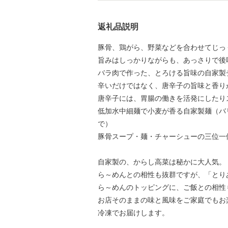
返礼品説明
豚骨、鶏がら、野菜などを合わせてじっ
旨みはしっかりながらも、あっさりで後
バラ肉で作った、とろける旨味の自家製
辛いだけではなく、唐辛子の旨味と香り
唐辛子には、胃腸の働きを活発にしたり
低加水中細麺で小麦が香る自家製麺（バ
で）
豚骨スープ・麺・チャーシューの三位一
自家製の、からし高菜は秘かに大人気。
ら～めんとの相性も抜群ですが、「とり
ら～めんのトッピングに、ご飯との相性
お店そのままの味と風味をご家庭でもお
冷凍でお届けします。