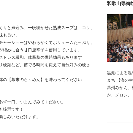
和歌山県御
くりと煮込み、一晩寝かせた熟成スープは、コク、
味も良い。
チャーシューはやわらかくてボリュームたっぷり。
が絶妙に合う甘口唐辛子を使用しています。
ストレス緩和、体脂肪の燃焼効果もあります！
リ硬麺など、茹でる時間を変えて自分好みの硬さ
黒潮による温
体の【幕末のら～めん】を味わってください！
まち 【海の幸、山の幸、大地の恵みに囲まれたまち】
温州みかん、
か、メロン、
あず一口」つまんでみてください。
折々の美味し
も抜群です！
紀伊水道の豊
楽しみいただけます。
あわび、ナガ
【色とりどり
ーチスをはじ