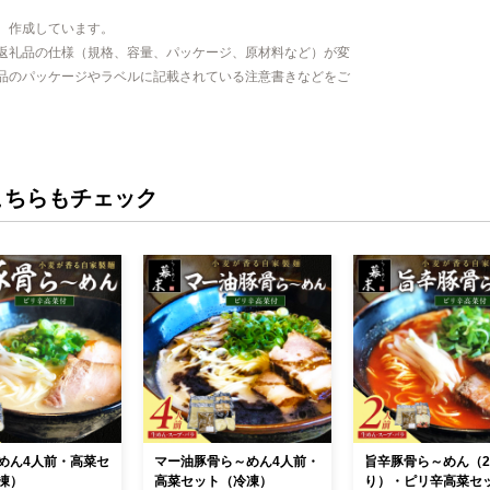
、作成しています。
返礼品の仕様（規格、容量、パッケージ、原材料など）が変
品のパッケージやラベルに記載されている注意書きなどをご
こちらもチェック
めん4人前・高菜セ
マー油豚骨ら～めん4人前・
旨辛豚骨ら～めん（
凍）
高菜セット（冷凍）
り）・ピリ辛高菜セ