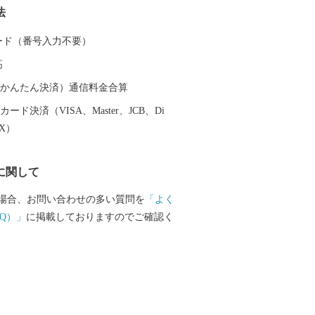
法
まち】 いちご
狩り、花摘みを楽しめる観光農園、高速
 カード（番号入力不要）
ばには広々とした日高川オートキャンプ
高
阪から約2時間、気軽にアウトドアが楽し
（auかんたん決済）通信料金合算
旧跡をはじめ、「御坊」の由来となった
ード決済（VISA、Master、JCB、Di
姫の伝説など、名所・旧跡や伝説が数多
EX）
づかいを体感できます。 頂いた寄付
ちの教育環境の整備、みんなが安心して
に関して
福祉の充実に活用いたします。 笑顔あ
ために皆様の応援をよろしくお願いしま
場合、お問い合わせの多い質問を
「よく
Q）」
に掲載しておりますのでご確認く