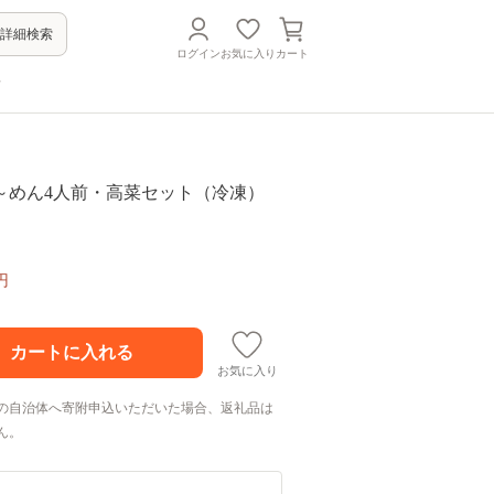
詳細検索
ログイン
お気に入り
カート
方
～めん4人前・高菜セット（冷凍）
円
お気に入り
の自治体へ寄附申込いただいた場合、返礼品は
ん。