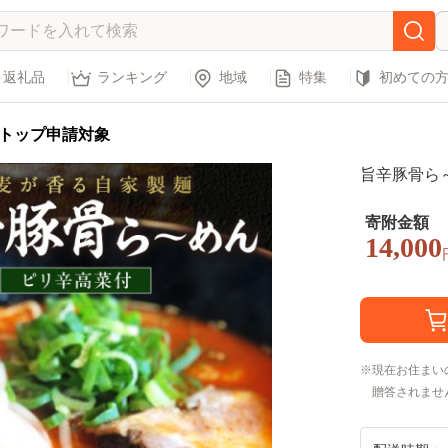
返礼品
ランキング
地域
特集
初めての
トップ申請対象
旨辛豚骨ら
寄附金額
14,000
現在お住まい
贈答されませ