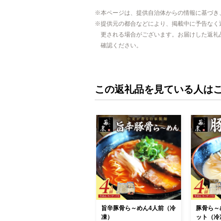
本ページは、提供自治体からの情報に基づき
提供元の都合などにより、掲載中に予告なく
更される場合がございます。お届けした返礼
確認ください。
この返礼品を見ている人は
旨辛豚骨ら～めん4人前（冷
豚骨ら～
凍）
ット（冷