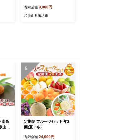
9,000円
寄附金額
和歌山県御坊市
5
6
州南高
定期便 フルーツセット 年2
和歌山県天田の頑固みかん
和歌山県
回(夏・冬)
5kg （優～良混合） Lサイ
ズ
24,000円
10,000円
寄附金額
寄附金額