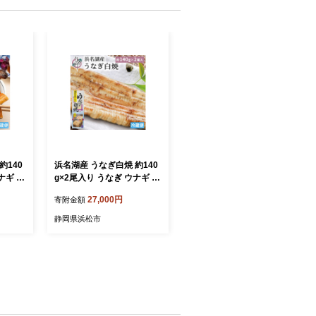
約140
浜名湖産 うなぎ白焼 約140
ナギ 鰻
g×2尾入り うなぎ ウナギ 鰻
 浜名湖
ブランドうなぎ 白焼 浜名湖
27,000円
寄附金額
香ばしい
とろける ふっくら 香ばしい
 二度
旨味 肉厚 静岡 浜松市
静岡県浜松市