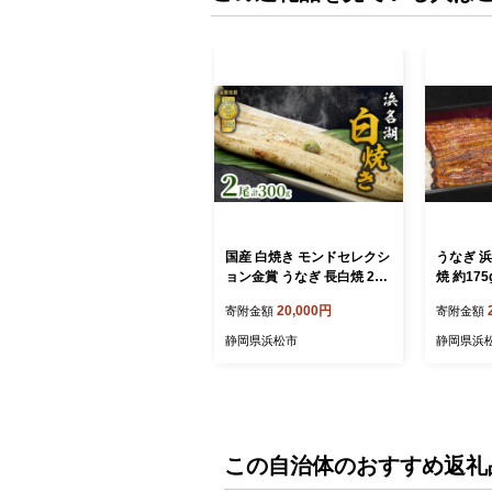
国産 白焼き モンドセレクシ
うなぎ 浜
ョン金賞 うなぎ 長白焼 2尾
焼 約175
浜名湖産 鰻 素焼き 小分け
2 小分け
20,000円
寄附金額
寄附金額
冷蔵 浜松
日 丑の日
うなぎ 
静岡県浜松市
静岡県浜
蒲焼き 特
名湖 産地
送 静岡 
この自治体のおすすめ返礼