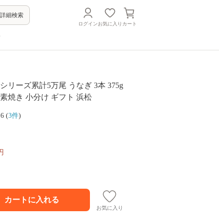
詳細検索
ログイン
お気に入り
カート
方
シリーズ累計5万尾 うなぎ 3本 375g
 素焼き 小分け ギフト 浜松
.6 (
3件
)
円
お気に入り