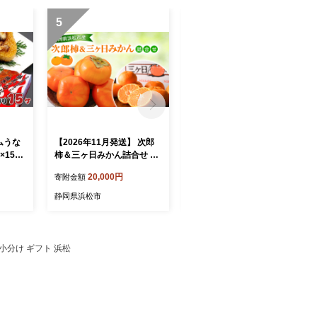
5
6
ムうな
【2026年11月発送】 次郎
彩和 浜名湖うなぎ110g以
×15ヶ
柿＆三ヶ日みかん詰合せ 次
上 2本セット【配送不可：
 インス
郎柿9～12個 約2.5Kg 三ケ
離島】 鰻 ウナギ
20,000円
18,000円
寄附金額
寄附金額
日みかん 約3Kg M～L 柿 か
き みかん ミカン 蜜柑 セッ
静岡県浜松市
静岡県浜松市
ト商品 詰合せ フルーツセッ
ト フルーツ 果物 くだもの
静岡県 浜松市
 小分け ギフト 浜松