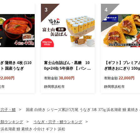
3
4
 蒲焼き 4枚 (110
富士山缶詰ぱん・黒糖 10
【ギフト】プレミア
カット 国産うなぎ
0g×24缶 5年保存 【 パン 保
ぎ焼きおにぎり 100g
存食 非常食 防災食 備蓄食
入 加工品 惣菜 冷凍
22,000円
38,000円
22,000円
寄附金額
寄附金額
防災グッズ 防災 防災用品
タント 簡単調理
レジャー アウトドア キャン
松市
静岡県浜松市
静岡県浜松市
プ ソロキャンプ 缶詰パン
保存パン 避難用品 避難グッ
ズ 缶詰め 缶詰 】
・穴子・鱧
国産 白焼き シリーズ累計5万尾 うなぎ 3本 375g 浜名湖産 鰻 素焼き
貝類ランキング
うなぎ・穴子・鱧ランキング
g 浜名湖産 鰻 素焼き 小分け ギフト 浜松