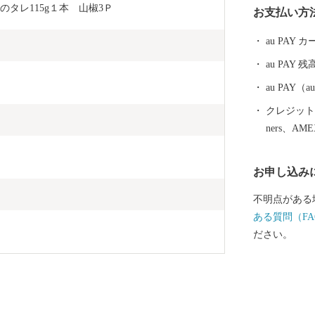
タレ115g１本　山椒3Ｐ
お支払い方
名湖ではクル
ェイクボード
au PAY
ォーター・ビ
au PAY 残
き、自然と一
au PAY
クレジットカ
ners、AM
お申し込み
不明点がある
ある質問（FA
ださい。