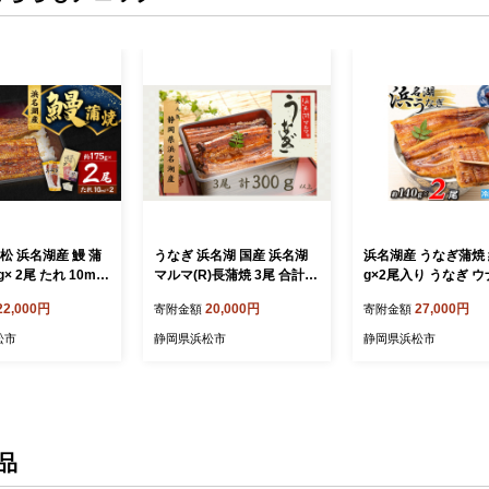
松 浜名湖産 鰻 蒲
うなぎ 浜名湖 国産 浜名湖
浜名湖産 うなぎ蒲焼 
g× 2尾 たれ 10ml×
マルマ(R)長蒲焼 3尾 合計30
g×2尾入り うなぎ ウ
 セット 土用の丑の
0g以上 小分け たれ 山椒付
ブランドうなぎ 蒲焼
22,000円
20,000円
27,000円
寄附金額
寄附金額
 国産うなぎ 浜松
うなぎ蒲焼 浜名湖産 国産う
とろける ふっくら 
浜名湖うなぎ 国産
なぎ 惣菜 ギフト 贈答 土用
旨味 肉厚 自家製たれ
松市
静岡県浜松市
静岡県浜松市
大 夏バテ防止 浜
の丑の日 丑の日 蒲焼き 鰻
焼き 静岡 浜松市
直送 冷凍 冷凍配
真空パック 冷凍 冷凍配送
静岡県 浜松市
静岡 浜松市
品