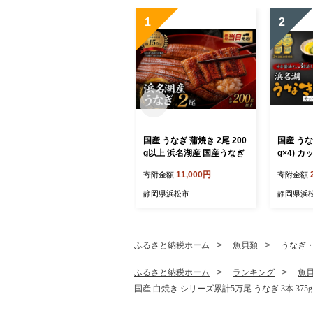
1
2
国産 うなぎ 蒲焼き 2尾 200
国産 うなぎ
g以上 浜名湖産 国産うなぎ
g×4) 
11,000円
寄附金額
寄附金額
静岡県浜松市
静岡県浜
ふるさと納税ホーム
魚貝類
うなぎ
ふるさと納税ホーム
ランキング
魚
国産 白焼き シリーズ累計5万尾 うなぎ 3本 375