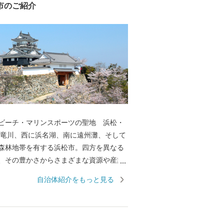
市のご紹介
ビーチ・マリンスポーツの聖地 浜松・
森林地帯を有する浜松市。四方を異なる
、その豊かさからさまざまな資源や産業
ました。全国トップクラスの日照時間、
自治体紹介をもっと見る
豊富な水源により発展した農業や水産業
やオートバイ、繊維、食品など、ものづ
んだ資源や製品には、日本のみならず世
れる逸品が数多く存在します。 また、浜