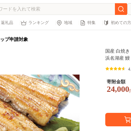
返礼品
ランキング
地域
特集
初めての
ップ申請対象
国産 白焼き 
浜名湖産 鰻
4
寄附金額
24,000