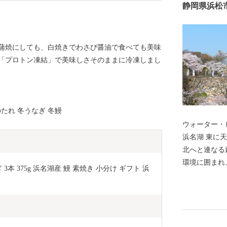
静岡県浜松
蒲焼にしても、白焼きでわさび醤油で食べても美味
「プロトン凍結」で美味しさそのままに冷凍しまし
のたれ 冬うなぎ 冬鰻
ウォーター・
浜名湖 東に天竜川、西に浜名湖、南に遠州灘、そして
北へと連なる
環境に囲まれ
3本 375g 浜名湖産 鰻 素焼き 小分け ギフト 浜
が育まれてき
温暖な気候、
のほか、楽器
くりの街は生
界でも認めら