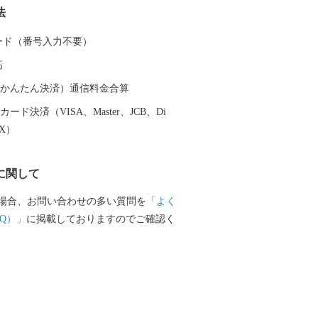
法
ージングやフィッシングはもちろん、ウ
や ウインドサーフィンなどさまざまなウ
 カード（番号入力不要）
ーチ・マリンスポーツを楽しむことがで
高
体化する感動も味わうことができます。
（auかんたん決済）通信料金合算
ード決済（VISA、Master、JCB、Di
EX）
に関して
場合、お問い合わせの多い質問を
「よく
Q）」
に掲載しておりますのでご確認く