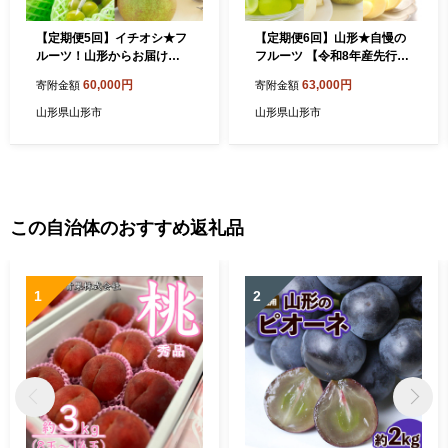
【定期便5回】イチオシ★フ
【定期便6回】山形★自慢の
ルーツ！山形からお届け
フルーツ 【令和8年産先行予
【令和8年産先行予約】FS25
約】FU23-802
60,000円
63,000円
寄附金額
寄附金額
-613
山形県山形市
山形県山形市
この自治体のおすすめ返礼品
1
2