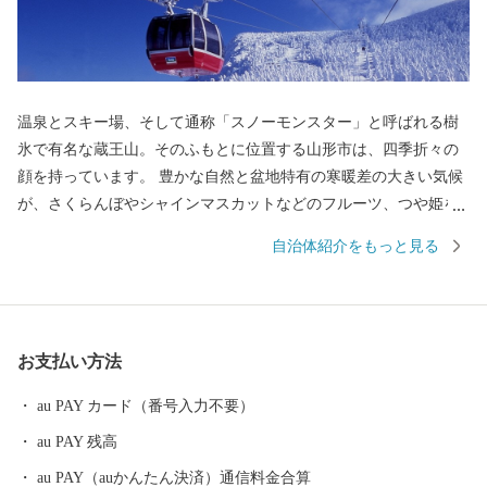
温泉とスキー場、そして通称「スノーモンスター」と呼ばれる樹
氷で有名な蔵王山。そのふもとに位置する山形市は、四季折々の
顔を持っています。 豊かな自然と盆地特有の寒暖差の大きい気候
が、さくらんぼやシャインマスカットなどのフルーツ、つや姫を
代表とするブランド米、とろけるような舌触りが特徴の山形牛な
自治体紹介をもっと見る
どの「山形ブランド」を生み出しています。 街中には商家の蔵や
旧家が数多く残り、レトロモダンな雰囲気を醸し出しています。
９００年の歴史を持つ山形鋳物やこけしなど伝統的工芸品も有名
です。 最近では文化的な発展が目覚ましく、平成２９年１０月に
お支払い方法
は山形市が有する映像文化を育む環境が高い評価を受け、日本で
初めて、ユネスコ創造都市ネットワーク映画部門への加盟が認め
au PAY カード（番号入力不要）
られました。また地方都市としては珍しく、プロ・オーケストラ
au PAY 残高
である山形交響楽団が活動しています。 平成３１年４月には中核
市に移行し、保健所を開設するなど、県都としても発展を続けて
au PAY（auかんたん決済）通信料金合算