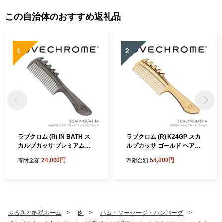
答用 おつまみ おつまみセッ
ト お酒 酒 晩酌 お取り寄せ
この自治体のおすすめ返礼品
プレゼント 北海道 標津町
1
2
ラブクロム (R) IN BATH ス
ラブクロム (R) K24GP スカ
カルプカッサ プレミアムブ
ルプカッサ ゴールド ヘアコ
ラック ヘアコーム くし コー
ーム くし コーム カッサ LOV
24,000円
54,000円
寄附金額
寄附金額
ム カッサ LOVECHROME さ
ECHROME さらつや ヘアケ
らつや ヘアケア 駒ヶ根市
ア 駒ヶ根市
ふるさと納税ホーム
肉
ハム・ソーセージ・ハンバーグ