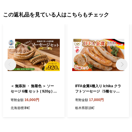
この返礼品を見ている人はこちらもチェック
＜ 無添加 ・ 無着色 ＞ ソー
IFFA金賞4種入り Ichika クラ
セージ 6種 セット ( 920g ) 詰
フトソーセージ〈5種セッ
め合わせ 国産 人気 おすすめ
ト〉〔P-432〕 | ソーセージ
16,000円
17,000円
寄附金額
寄附金額
ギフト ソーセージ あらびき
ウインナー あらびき ガーリ
ウインナー バジルウインナ
ック ペッパー フランク スモ
北海道標津町
栃木県那須町
ー フランクフルト 小分け 保
ーク ハーブ フライシュケー
存料不使用 自然 安全 安心 子
ゼ 那須ブランド
供 子ども こども 肉加工品 肉
加工品 冷凍 ストック 贈答 贈