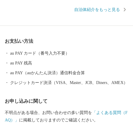
駅、標高2,612mの世界へ運んでくれます。また、駒ヶ根高原、早
自治体紹介をもっと見る
太郎温泉郷などがあり、全国各地から観光客が訪れる風光明媚な
観光都市です。 私たちは、市民一人ひとりがまちづくりの主役
として、この豊かな自然を守り育て、安全で快適な生活環境を育
み「ともに創ろう！笑顔あふれるまち駒ヶ根」を合言葉にまちづ
お支払い方法
くりを進めています。 アルプスの雄大な山々からの雪解け水、
昼夜の寒暖差が大きい内陸性の気候は、味・品質の良い農産物を
au PAY カード（番号入力不要）
育みます。まさに「宝」といえるこの恵まれた自然環境から生ま
au PAY 残高
れた特産品をご賞味ください。また、この機会にぜひ自然豊かな
信州駒ヶ根へ足をお運びください。
au PAY（auかんたん決済）通信料金合算
クレジットカード決済（VISA、Master、JCB、Diners、AMEX）
お申し込みに関して
不明点がある場合、お問い合わせの多い質問を
「よくある質問（F
AQ）」
に掲載しておりますのでご確認ください。