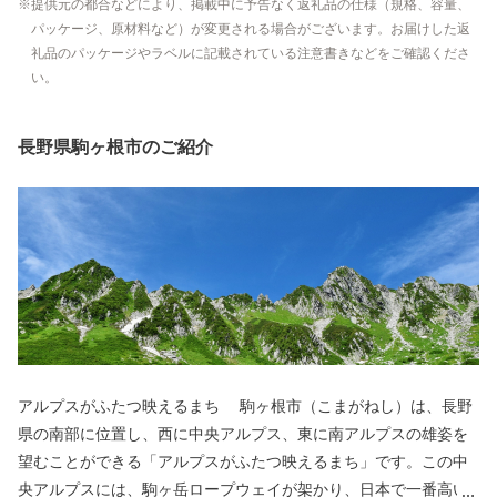
提供元の都合などにより、掲載中に予告なく返礼品の仕様（規格、容量、
パッケージ、原材料など）が変更される場合がございます。お届けした返
礼品のパッケージやラベルに記載されている注意書きなどをご確認くださ
い。
長野県駒ヶ根市のご紹介
アルプスがふたつ映えるまち 駒ヶ根市（こまがねし）は、長野
県の南部に位置し、西に中央アルプス、東に南アルプスの雄姿を
望むことができる「アルプスがふたつ映えるまち」です。この中
央アルプスには、駒ヶ岳ロープウェイが架かり、日本で一番高い