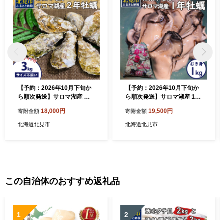
【予約：2026年10月下旬か
【予約：2026年10月下旬か
ら順次発送】サロマ湖産 殻
ら順次発送】サロマ湖産 1年
付き2年牡蠣 3kg サイズ不揃
牡蠣むき身 1kg ( 牡蠣 カキ
18,000円
19,500円
寄附金額
寄附金額
い ※牡蠣ナイフ付 ( カキ か
かき むき身 1キロ 魚介 海鮮
き 3キロ 魚介 海鮮 貝 ふるさ
貝 ふるさと納税 )【113-001
北海道北見市
北海道北見市
と納税 BBQ バーベキュー )
6-2026】
【113-0015-2026】
この自治体のおすすめ返礼品
1
2