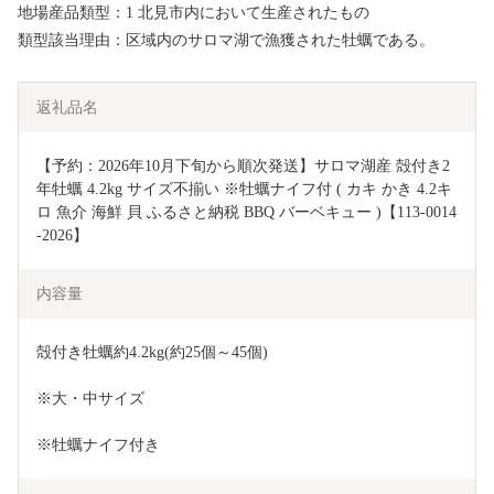
地場産品類型：1 北見市内において生産されたもの
類型該当理由：区域内のサロマ湖で漁獲された牡蠣である。
返礼品名
【予約：2026年10月下旬から順次発送】サロマ湖産 殻付き2
年牡蠣 4.2kg サイズ不揃い ※牡蠣ナイフ付 ( カキ かき 4.2キ
ロ 魚介 海鮮 貝 ふるさと納税 BBQ バーベキュー )【113-0014
-2026】
内容量
殻付き牡蠣約4.2kg(約25個～45個)
※大・中サイズ
※牡蠣ナイフ付き