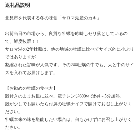
返礼品説明
北見市を代表する冬の味覚「サロマ湖産のカキ」
出荷当日の市場から、良質な牡蠣を吟味しセリ落としているの
で、鮮度抜群！！
サロマ湖の2年牡蠣は、他の地域の牡蠣に比べてサイズ的に小ぶり
ではありますが
凝縮された旨味が人気です。その2年牡蠣の中でも、大と中のサイ
ズを入れてお届けします。
【お勧めの牡蠣の食べ方】
殻付きのままお皿に並べ、電子レンジ600wで約4～5分加熱。
殻が少しでも開いたら付属の牡蠣ナイフで開けてお召し上がりく
ださい。
牡蠣本来の味を堪能したい場合は、何もかけずにお召し上がりく
ださい。