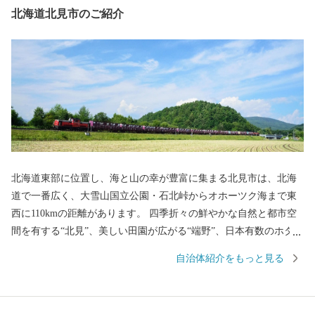
北海道北見市のご紹介
北海道東部に位置し、海と山の幸が豊富に集まる北見市は、北海
道で一番広く、大雪山国立公園・石北峠からオホーツク海まで東
西に110kmの距離があります。 四季折々の鮮やかな自然と都市空
間を有する“北見”、美しい田園が広がる“端野”、日本有数のホタテ
の産地として知られる"常呂"、北海道屈指の温泉郷・おんねゆ温
自治体紹介をもっと見る
泉がある“留辺蘂” の、それぞれ魅力にあふれた4つの地域が一つに
なったまちです。 ＜一時所得について＞ ふるさと納税により受け
取った返礼品の経済的利益は一時所得に該当します。 確定申告が