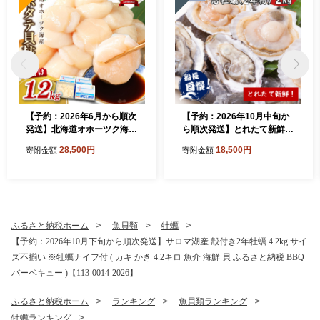
【予約：2026年6月から順次
【予約：2026年10月中旬か
発送】北海道オホーツク海産
ら順次発送】とれたて新鮮！
ホタテ貝柱 1.2kg 生食用 ( 海
活ホタテ貝2kgと活牡蠣2年
28,500円
18,500円
寄附金額
寄附金額
鮮 魚介 魚介類 貝 ほたて 刺
物2kg ( 海鮮 魚介 貝 帆立 ほ
身 貝柱 海鮮丼 贈答 ギフト
たて ホタテ カキ かき 牡蠣
小分け 帆立貝柱 人気 ふるさ
セット BBQ )【114-0014-20
と納税 ホタテ )【037-002
26】
1】
ふるさと納税ホーム
魚貝類
牡蠣
【予約：2026年10月下旬から順次発送】サロマ湖産 殻付き2年牡蠣 4.2kg サイ
ズ不揃い ※牡蠣ナイフ付 ( カキ かき 4.2キロ 魚介 海鮮 貝 ふるさと納税 BBQ
バーベキュー )【113-0014-2026】
ふるさと納税ホーム
ランキング
魚貝類ランキング
牡蠣ランキング