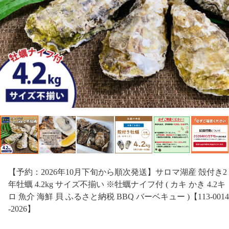
【予約：2026年10月下旬から順次発送】サロマ湖産 殻付き2
年牡蠣 4.2kg サイズ不揃い ※牡蠣ナイフ付 ( カキ かき 4.2キ
ロ 魚介 海鮮 貝 ふるさと納税 BBQ バーベキュー )【113-0014
-2026】