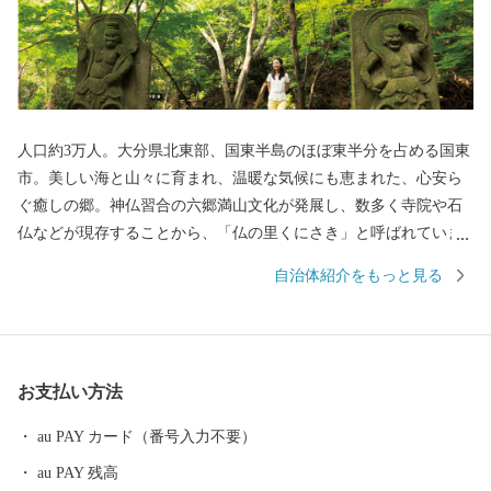
人口約3万人。大分県北東部、国東半島のほぼ東半分を占める国東
市。美しい海と山々に育まれ、温暖な気候にも恵まれた、心安ら
ぐ癒しの郷。神仏習合の六郷満山文化が発展し、数多く寺院や石
仏などが現存することから、「仏の里くにさき」と呼ばれていま
す。そして、やはり一番の自慢は、半島ならではの豊かな自然が
自治体紹介をもっと見る
生み出す、豊富な食材！海の幸・山の幸、あらゆる旬の幸を日々
堪能できます。 【交通アクセス】国東市は大分空港を有し、「大
分県の空の玄関口」と言われています。大分空港から東京（羽
田）までは1時間半！都会との行き来がしやすくとっても便利で
お支払い方法
す。また大阪・名古屋・ソウルとの定期便があります。
au PAY カード（番号入力不要）
au PAY 残高