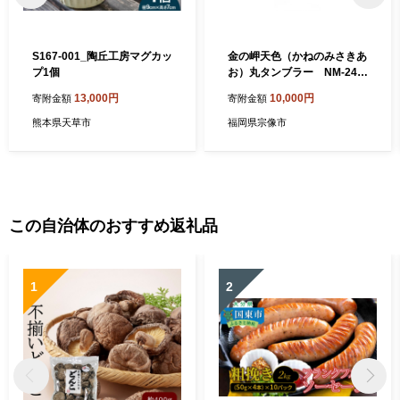
S167-001_陶丘工房マグカッ
金の岬天色（かねのみさきあ
プ1個
お）丸タンブラー NM-24A
【粋工房】_HA1231
13,000円
10,000円
寄附金額
寄附金額
熊本県天草市
福岡県宗像市
この自治体のおすすめ返礼品
1
2