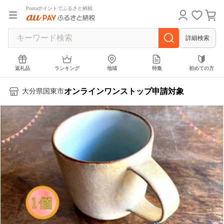
Pontaポイントでふるさと納税
詳細検索
返礼品
ランキング
地域
特集
初めての方
オンラインワンストップ申請対象
大分県国東市