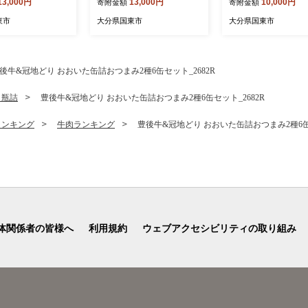
13,000円
13,000円
10,000円
寄附金額
寄附金額
 鶏肉 旨味 おかず
 バーベキュー アウ
東市
大分県国東市
大分県国東市
キャンプ パーティー
後牛&冠地どり おおいた缶詰おつまみ2種6缶セット_2682R
・瓶詰
豊後牛&冠地どり おおいた缶詰おつまみ2種6缶セット_2682R
ランキング
牛肉ランキング
豊後牛&冠地どり おおいた缶詰おつまみ2種6缶セ
体関係者の皆様へ
利用規約
ウェブアクセシビリティの取り組み