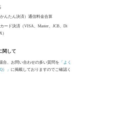
ソウルとの定期便があります。
高
（auかんたん決済）通信料金合算
ード決済（VISA、Master、JCB、Di
EX）
に関して
場合、お問い合わせの多い質問を
「よく
Q）」
に掲載しておりますのでご確認く