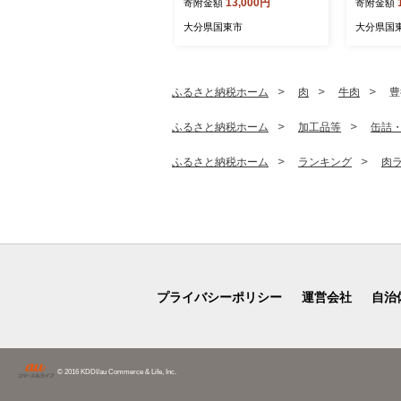
13,000円
寄附金額
寄附金額
産豚 豚肉
おつまみ
大分県国東市
大分県国
トドア 
_1500R
ふるさと納税ホーム
肉
牛肉
豊
ふるさと納税ホーム
加工品等
缶詰
ふるさと納税ホーム
ランキング
肉
プライバシーポリシー
運営会社
自治
© 2016 KDDI/au Commerce & Life, Inc.