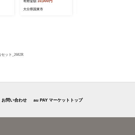
10,000円
16,000円
寄附金額
寄附金額
_1521R
ミ ジュレ フィナンシェ ス
ティックケーキ チョコサン
大分県国東市
大分県国東市
ド チョコクランチ_2788R
ット_2682R
お問い合わせ
au PAY マーケットトップ