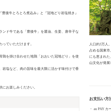
、『豊後牛とろとろ煮込み』と『冠地どり岩塩焼き』
ランド牛である「豊後牛」を醤油、生姜、唐辛子な
わっていただけます。
人口約3万人
占める国東市
骨鶏を掛け合わせた地鶏「おおいた冠地どり」を使
にも恵まれた
山文化が発展
。岩塩など、肉の旨味を最大限に活かす味付けで香
とから、「仏
て、やはり一
が生み出す、
供にお楽しみください。
旬の幸を日々堪能できま
は大分空港を
お支払い方
ています。大
都会との行き
au PAY