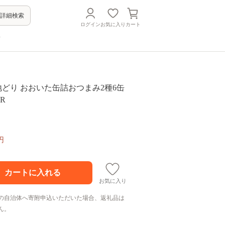
詳細検索
ログイン
お気に入り
カート
方
どり おおいた缶詰おつまみ2種6缶
R
円
お気に入り
の自治体へ寄附申込いただいた場合、返礼品は
ん。