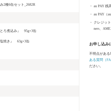
阪・名古屋・
種6缶セット_2682R
au PAY 残
au PAY
クレジットカ
ners、AM
ろ煮込み』　95g×3缶
焼き』　63g×3缶　
お申し込み
不明点がある
ある質問（FA
ださい。