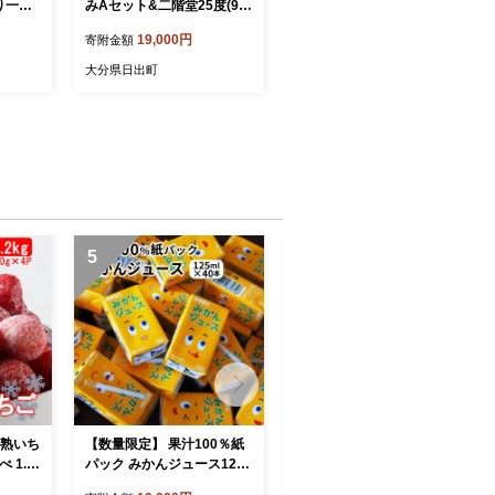
り一羽
みAセット&二階堂25度(90
ムネ・
0ml)＜複数個口で配送＞【4
19,000円
寄附金額
後） |
014481】
んむりじ
大分県日出町
り肉 冠
肉 も
鳥 鳥肉
5
6
完熟いち
【数量限定】 果汁100％紙
大分県産かぼすとベリーツ
 1.2
パック みかんジュース125
を使用したお菓子6種詰合せ
R
ml×40本 オレンジジュース
カボス いちご 苺 ゼリー グ