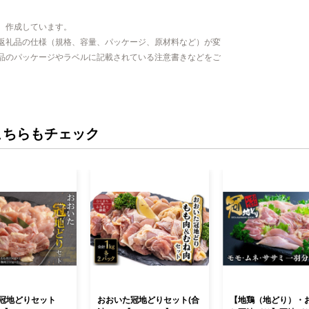
、作成しています。
返礼品の仕様（規格、容量、パッケージ、原材料など）が変
品のパッケージやラベルに記載されている注意書きなどをご
こちらもチェック
冠地どりセット
おおいた冠地どりセット(合
【地鶏（地どり）・