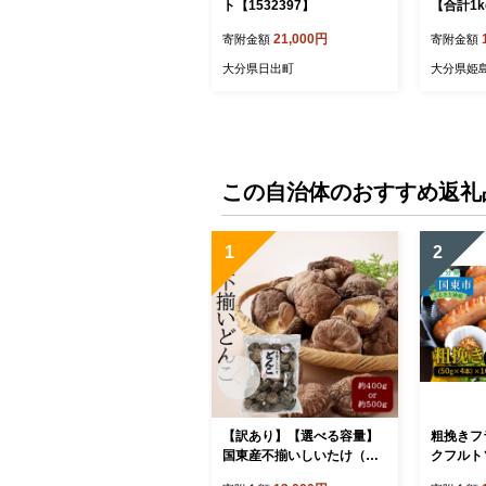
ト【1532397】
【合計1kg
21,000円
寄附金額
寄附金額
大分県日出町
大分県姫
この自治体のおすすめ返礼
1
2
【訳あり】【選べる容量】
粗挽きフラ
国東産不揃いしいたけ（ど
クフルト
んこ）_2634R
ージ フラ