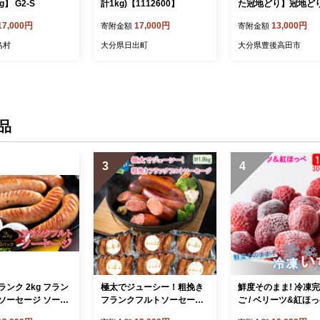
】 G2-S
計1kg)【1112600】
た冠地どり】冠地ど
分の地鶏モモ・地鶏
17,000円
17,000円
13,000円
寄附金額
寄附金額
地鶏ささみ肉（1kg前
冠地どり 冠地鶏 か
島村
大分県日出町
大分県豊後高田市
どり 地鳥 ジドリ と
地鶏肉 真空パック 鶏
も肉 胸肉 ササミ 鶏 
豊後高田市
品
3
4
ンク 2kg フラン
極太でジューシー！粗挽き
鮮度そのまま! 冷凍
ソーセージ ソーセ
フランクフルトソーセージ
ご / ベリーツ&紅ほっぺ
ンク 国産 大分県
1.8kg_0098N
kg (300g×4P)_2418