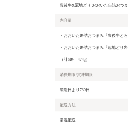
豊後牛&冠地どり おおいた缶詰おつまみ2
内容量
・おおいた缶詰おつまみ『豊後牛とろと
・おおいた缶詰おつまみ『冠地どり岩塩
（計6缶　474g）
消費期限/賞味期限
製造日より730日
配送方法
常温配送