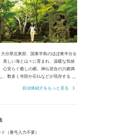
。大分県北東部、国東半島のほぼ東半分を
。美しい海と山々に育まれ、温暖な気候
、心安らぐ癒しの郷。神仏習合の六郷満
し、数多く寺院や石仏などが現存するこ
の里くにさき」と呼ばれています。そし
自治体紹介をもっと見る
番の自慢は、半島ならではの豊かな自然
豊富な食材！海の幸・山の幸、あらゆる
す。 【交通アクセス】国東市
有し、「大分県の空の玄関口」と言われ
法
分空港から東京（羽田）までは1時間半！
来がしやすくとっても便利です。また大
 カード（番号入力不要）