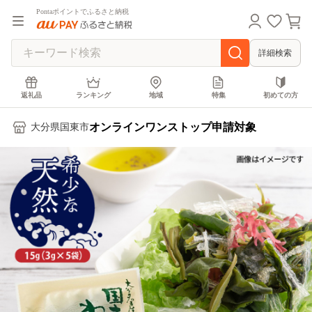
Pontaポイントでふるさと納税
詳細検索
返礼品
ランキング
地域
特集
初めての方
オンラインワンストップ申請対象
大分県国東市