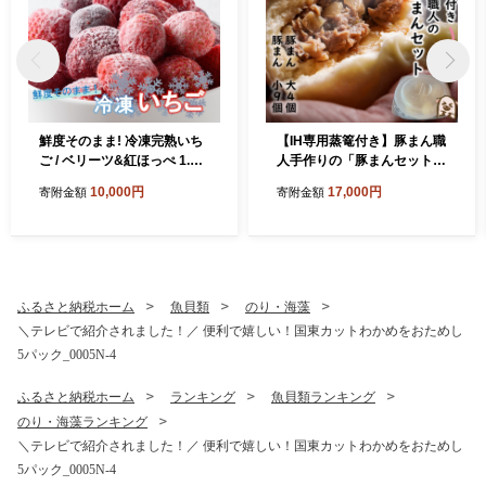
鮮度そのまま! 冷凍完熟いち
【IH専用蒸篭付き】豚まん職
ご / ベリーツ&紅ほっぺ 1.2k
人手作りの「豚まんセット
g (300g×4P)_2418R
大4個 小9個」_2781R
10,000円
17,000円
寄附金額
寄附金額
ふるさと納税ホーム
魚貝類
のり・海藻
＼テレビで紹介されました！／ 便利で嬉しい！国東カットわかめをおためし
5パック_0005N-4
ふるさと納税ホーム
ランキング
魚貝類ランキング
のり・海藻ランキング
＼テレビで紹介されました！／ 便利で嬉しい！国東カットわかめをおためし
5パック_0005N-4