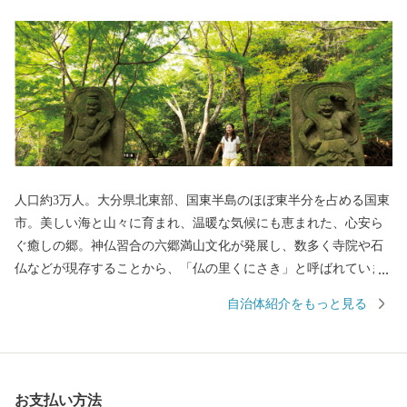
人口約3万人。大分県北東部、国東半島のほぼ東半分を占める国東
市。美しい海と山々に育まれ、温暖な気候にも恵まれた、心安ら
ぐ癒しの郷。神仏習合の六郷満山文化が発展し、数多く寺院や石
仏などが現存することから、「仏の里くにさき」と呼ばれていま
す。そして、やはり一番の自慢は、半島ならではの豊かな自然が
自治体紹介をもっと見る
生み出す、豊富な食材！海の幸・山の幸、あらゆる旬の幸を日々
堪能できます。 【交通アクセス】国東市は大分空港を有し、「大
分県の空の玄関口」と言われています。大分空港から東京（羽
田）までは1時間半！都会との行き来がしやすくとっても便利で
お支払い方法
す。また大阪・名古屋・ソウルとの定期便があります。