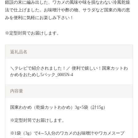
錯誤の末に編み出した、ワカメの風味や味を損なわない冷風乾燥
法で仕上げました。お味噌汁や酢の物、サラダなど国東の海の恵
みを便利に気軽にお楽しみ下さい！
※定型封筒でお届けします。
返礼品名
＼テレビで紹介されました！／ 便利で嬉しい！国東カットわ
かめをおためし5パック_0005N-4
内容量
国東わかめ（乾燥カットわかめ）3g×5袋（計15g）
※定型封筒でお届けします。
※1袋（3g）で4～5人分のワカメのお味噌汁やワカメスープ