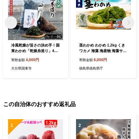
冷風乾燥が旨さの決め手！国
茎わかめ わかめ 1.2kg くき
東わかめ「乾燥糸造り」46g
ワカメ 海藻 海産物 海藻サラ
（23g×2袋）_0079N-1
ダ 味噌汁 みそ汁 佃煮 キンピ
4,000円
6,000円
寄附金額
寄附金額
ラ 酢のもの 和えもの 煮もの
小分け お徳用 大容量 コリコ
大分県国東市
徳島県徳島県庁
リ 食感 徳島 鳴門
この自治体のおすすめ返礼品
1
2