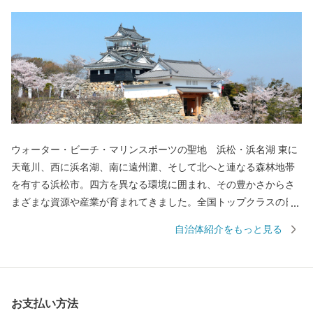
ウォーター・ビーチ・マリンスポーツの聖地 浜松・浜名湖 東に
天竜川、西に浜名湖、南に遠州灘、そして北へと連なる森林地帯
を有する浜松市。四方を異なる環境に囲まれ、その豊かさからさ
まざまな資源や産業が育まれてきました。全国トップクラスの日
照時間、温暖な気候、豊富な水源により発展した農業や水産業の
自治体紹介をもっと見る
ほか、楽器やオートバイ、繊維、食品など、ものづくりの街は生
んだ資源や製品には、日本のみならず世界でも認められる逸品が
数多く存在します。 また、浜名湖ではクルージングやフィッシン
グはもちろん、ウェイクボードや ウインドサーフィンなどさまざ
お支払い方法
まなウォーター・ビーチ・マリンスポーツを楽しむことができ、