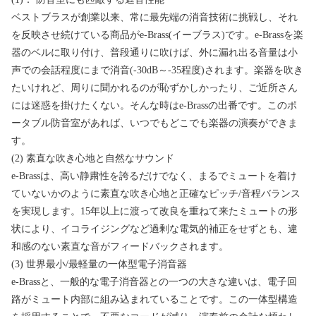
ベストブラスが創業以来、常に最先端の消音技術に挑戦し、それ
を反映させ続けている商品がe-Brass(イーブラス)です。e-Brassを楽
器のベルに取り付け、普段通りに吹けば、外に漏れ出る音量は小
声での会話程度にまで消音(-30dB～-35程度)されます。楽器を吹き
たいけれど、周りに聞かれるのが恥ずかしかったり、ご近所さん
には迷惑を掛けたくない。そんな時はe-Brassの出番です。このポ
ータブル防音室があれば、いつでもどこでも楽器の演奏ができま
す。
(2) 素直な吹き心地と自然なサウンド
e-Brassは、高い静粛性を誇るだけでなく、まるでミュートを着け
ていないかのように素直な吹き心地と正確なピッチ/音程バランス
を実現します。15年以上に渡って改良を重ねて来たミュートの形
状により、イコライジングなど過剰な電気的補正をせずとも、違
和感のない素直な音がフィードバックされます。
(3) 世界最小/最軽量の一体型電子消音器
e-Brassと、一般的な電子消音器との一つの大きな違いは、電子回
路がミュート内部に組み込まれていることです。この一体型構造