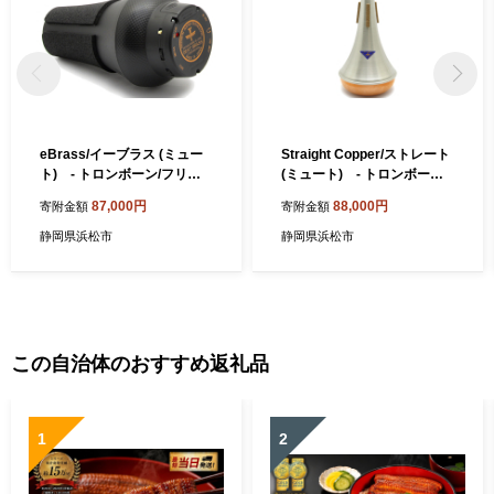
eBrass/イーブラス (ミュー
Straight Copper/ストレート
ト) - トロンボーン/フリュ
(ミュート) - トロンボーン
ーゲルホルン用 EBTB 民芸
用 STTB-CO 民芸品 工芸品
87,000円
88,000円
寄附金額
寄附金額
品 工芸品
静岡県浜松市
静岡県浜松市
この自治体のおすすめ返礼品
1
2