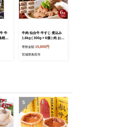
牛 牛
牛肉 仙台牛 牛すじ 煮込み
 島根和
1.8kg ( 300g × 6個 ) 肉 お肉
ド牛 国
にく 牛 ブランド 牛スジ あ
15,000円
寄附金額
 スジ肉
て おかず おつまみ お酒に
み
合う 冷凍 温めるだけ 簡単
宮城県角田市
調理 時短 家庭用 人気 おす
すめ 仙台 宮城 牛すじ肉
5
6