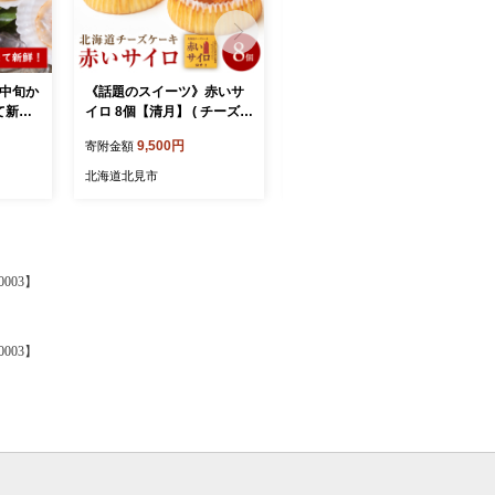
月中旬か
《話題のスイーツ》赤いサ
【予約：2026年10月から順
て新
イロ 8個【清月】 ( チーズケ
次発送】北海道北見産 玉ね
と活牡
ーキ お菓子 スイーツ 北海
ぎ 15kg ( 野菜 たまねぎ タ
9,500円
8,500円
寄附金額
寄附金額
魚介 貝
道 お土産 お茶菓子 サイロ
マネギ 玉葱 玉ねぎ 甘い Lサ
カキ か
デザート 人気 小分け 個包
イズ 15キロ 玉ねぎ生産量日
北海道北見市
北海道北見市
【114-
装 ふるさと納税 )【008-000
本一 )【002-0010-2026】
4】
003】
003】