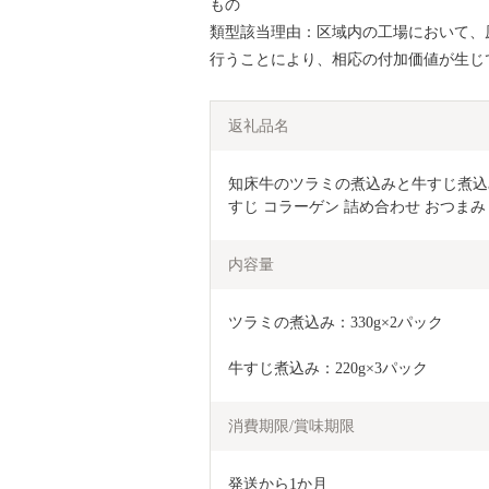
もの
類型該当理由：区域内の工場において、
行うことにより、相応の付加価値が生じ
返礼品名
知床牛のツラミの煮込みと牛すじ煮込みのセ
すじ コラーゲン 詰め合わせ おつまみ )【
内容量
ツラミの煮込み：330g×2パック
牛すじ煮込み：220g×3パック
消費期限/賞味期限
発送から1か月