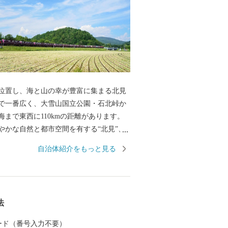
位置し、海と山の幸が豊富に集まる北見
で一番広く、大雪山国立公園・石北峠か
海まで東西に110kmの距離があります。
やかな自然と都市空間を有する“北見”、
広がる“端野”、日本有数のホタテの産地
自治体紹介をもっと見る
る"常呂"、北海道屈指の温泉郷・おんね
“留辺蘂” の、それぞれ魅力にあふれた4
ったまちです。 ＜一時所得につい
と納税により受け取った返礼品の経済的利
法
に該当します。 確定申告が必要となる場
ので、ご注意ください。 詳細は最寄りの
 カード（番号入力不要）