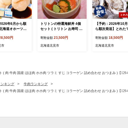
2026年6月から順
トリトンの特選海鮮丼 4個
【予約：2026年10
北海道オホーツク
セット ( トリトン お寿司 海
ら順次発送】とれた
テ貝柱 1.2kg 生食
鮮 ホタテ サーモン いくら
鮮！活ホタテ貝2kg
28,500円
23,500円
18,500円
寄附金額
寄附金額
 魚介 魚介類 貝 ほ
ウニ )【071-0004】
蠣2年物2kg ( 海鮮 
 貝柱 海鮮丼 贈答
帆立 ほたて ホタテ 
見市
北海道北見市
北海道北見市
分け 帆立貝柱 人
き 牡蠣 セット BBQ )
と納税 ホタテ )【0
0014-2026】
】
 牛肉 国産 ほほ肉 ホホ肉 ツラミ すじ コラーゲン 詰め合わせ おつまみ )【129-0
ランキング
牛肉ランキング
 牛肉 国産 ほほ肉 ホホ肉 ツラミ すじ コラーゲン 詰め合わせ おつまみ )【129-0