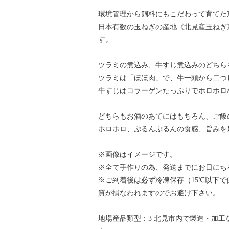
環境管理から飼料にもこだわって育てた
日本有数の玉ねぎの産地《北見産玉ねぎ
す。
ツラミの煮込み、牛すじ煮込みのどちら
ツラミは「ほほ肉」で、牛一頭から二つ
牛すじはコラーゲンたっぷりでホロホロ
どちらもお酒のあてにはもちろん、ご飯
ホロホロ、ぷるんぷるんの食感、旨みを
※画像はイメージです。
※全て手作りの為、発送までにお日にち
※ご到着後は必ず冷凍保存（15℃以下
質が損なわれますのでお避け下さい。
地場産品類型：3 北見市内で製造・加