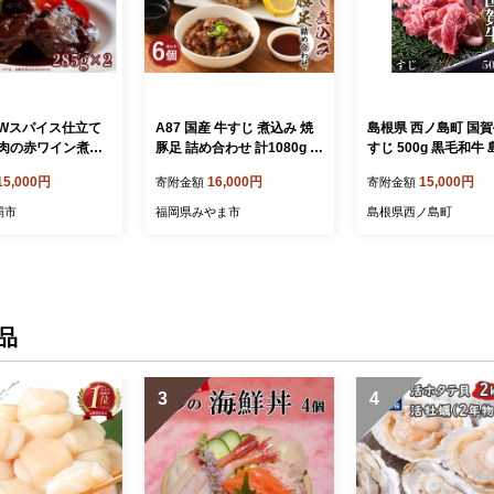
Wスパイス仕立て
A87 国産 牛すじ 煮込み 焼
島根県 西ノ島町 国賀
肉の赤ワイン煮込
豚足 詰め合わせ 計1080g セ
すじ 500g 黒毛和牛
那覇市 肉 牛肉 赤
ット
牛 牛スジ 肉 ブラン
15,000円
16,000円
15,000円
寄附金額
寄附金額
込み ほほ肉 スパ
産 冷凍 お肉 煮込み
ト 人気 食品 黒毛
牛すじカレー おつま
覇市
福岡県みやま市
島根県西ノ島町
品
3
4