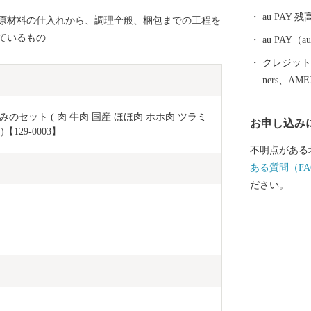
税務署にお問
au PAY 残
原材料の仕入れから、調理全般、梱包までの工程を
ているもの
au PAY
クレジットカ
ners、AM
ット ( 肉 牛肉 国産 ほほ肉 ホホ肉 ツラミ 
お申し込み
129-0003】
不明点がある
ある質問（FA
ださい。