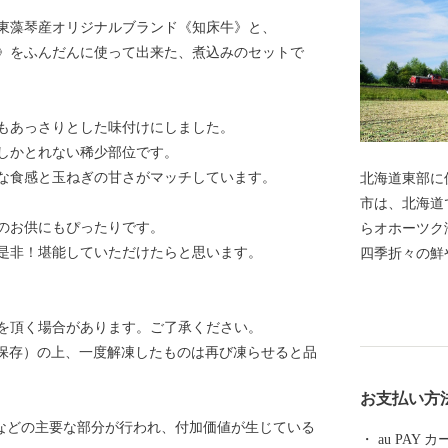
東藻琴産オリジナルブランド《知床牛》と、
》をふんだんに使って出来た、煮込みのセットで
もあっさりとした味付けにしました。
しかとれない稀少部位です。
な食感と玉ねぎの甘さがマッチしています。
北海道東部に
市は、北海道
のお供にもぴったりです。
らオホーツク
是非！堪能していただけたらと思います。
四季折々の鮮
美しい田園が
として知られ
を頂く場合があります。ご了承ください。
ゆ温泉がある
で保存）の上、一度解凍したものは再び凍らせると品
つの地域が一つにな
て＞ ふるさ
お支払い方
益は一時所得
工などの主要な部分が行われ、付加価値が生じている
合があります
au PAY