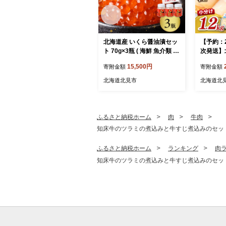
北海道産 いくら醤油漬セッ
【予約：
ト 70g×3瓶 ( 海鮮 魚介類 魚
次発送】
卵 鮭卵 いくら イクラ 醤油
海産 ホタ
15,500円
寄附金額
寄附金額
醤油漬け 海鮮丼 小分け 瓶
用 ( 海鮮
詰め 北海道 贈答 ギフト プ
たて 刺身
北海道北見市
北海道北
レゼント 贈り物 お中元 御
ギフト 小
中元 )【035-0024】
気 ふるさ
37-0021
ふるさと納税ホーム
肉
牛肉
知床牛のツラミの煮込みと牛すじ煮込みのセット ( 肉
ふるさと納税ホーム
ランキング
肉
知床牛のツラミの煮込みと牛すじ煮込みのセット ( 肉