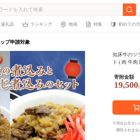
返礼品
ランキング
地域
特集
初めての
ップ申請対象
知床牛のツ
ト ( 肉 牛
ラーゲン 詰め
寄附金額
19,500
現在お住まい
贈答されませ