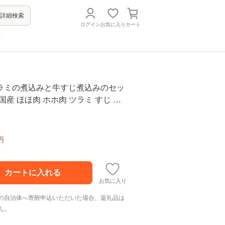
詳細検索
ログイン
お気に入り
カート
方
ラミの煮込みと牛すじ煮込みのセッ
肉 国産 ほほ肉 ホホ肉 ツラミ すじ コ
合わせ おつまみ )【129-0003】
円
お気に入り
の自治体へ寄附申込いただいた場合、返礼品は
ん。