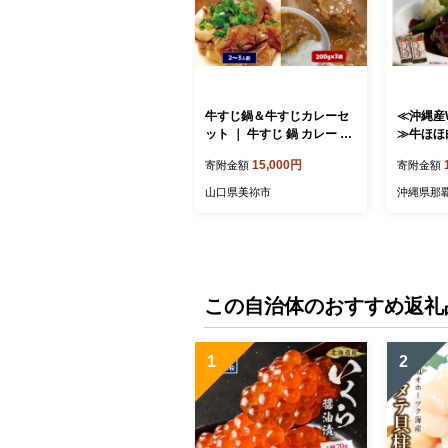
牛すじ鍋＆牛すじカレーセ
≪沖縄産
ット ｜ 牛すじ 鍋 カレー セ
≫牛ほほ
ット 牛肉 肉 にく 野菜 煮込
み｜沖縄 
15,000円
寄附金額
寄附金額
み コラーゲン 山口県 美祢
ワイン 煮
市 美祢
イス ギフ
山口県美祢市
沖縄県那
和牛 高級
この自治体のおすすめ返礼
1
2