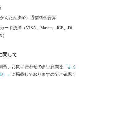
い合わせください。
高
（auかんたん決済）通信料金合算
ード決済（VISA、Master、JCB、Di
EX）
に関して
場合、お問い合わせの多い質問を
「よく
Q）」
に掲載しておりますのでご確認く