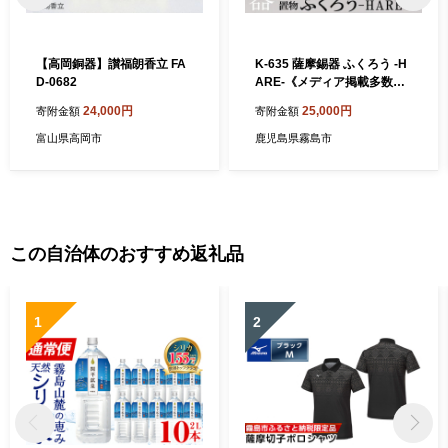
【高岡銅器】讃福朗香立 FA
K-635 薩摩錫器 ふくろう -H
D-0682
ARE-《メディア掲載多数》
【薩摩錫器工芸館】霧島市
24,000円
25,000円
寄附金額
寄附金額
鹿児島 伝統工芸品 錫製品 錫
製 フクロウ ふくろう 小物 置
富山県高岡市
鹿児島県霧島市
物 インテリア 日用品 ギフト
贈答 贈り物 プレゼント 縁起
物
この自治体のおすすめ返礼品
1
2