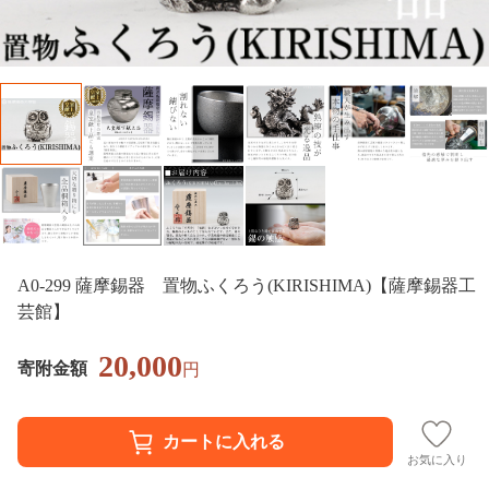
A0-299 薩摩錫器 置物ふくろう(KIRISHIMA)【薩摩錫器工
芸館】
20,000
寄附金額
円
お気に入り