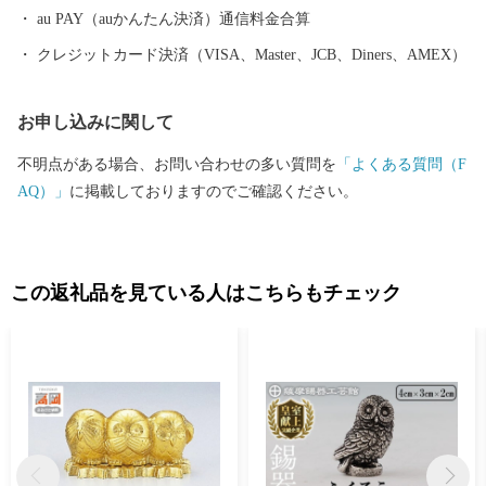
り、そのニニギノミコトを御祭神としている霧島神宮を中心にた
au PAY（auかんたん決済）通信料金合算
くさんのパワースポットがあり、そのパワーを求めて全国から多
クレジットカード決済（VISA、Master、JCB、Diners、AMEX）
くの人が訪れます。 鹿児島空港があるまち霧島市には、飛行機
を利用すると東京から約1時間35分、大阪なら約1時間10分で来る
お申し込みに関して
ことができます。遠いようで近いまち「霧島市」。多くの偉人が
癒されたこのまちで、みなさんも日ごろの疲れを癒してみません
不明点がある場合、お問い合わせの多い質問を
「よくある質問（F
か。 生産者の技と思いがつまった特産品 鹿児島ブランド「黒
AQ）」
に掲載しておりますのでご確認ください。
豚」に和牛オリンピック日本一の「鹿児島黒牛」、全国茶品評会
で日本一を獲得した「霧島茶」、霧島市でしか造られていない
「壺づくり黒酢」など、霧島は食の宝庫です。さらに、その美し
さと職人技で注目を集めている「薩摩錫器」や「薩摩切子」など
この返礼品を見ている人はこちらもチェック
の工芸品のほか、人気温泉宿の宿泊券など、多数揃えています。