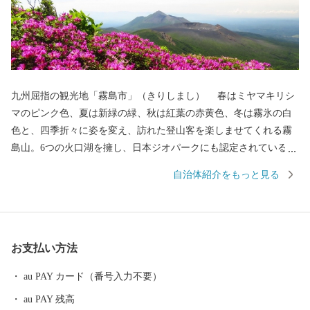
九州屈指の観光地「霧島市」（きりしまし） 春はミヤマキリシ
マのピンク色、夏は新緑の緑、秋は紅葉の赤黄色、冬は霧氷の白
色と、四季折々に姿を変え、訪れた登山客を楽しませてくれる霧
島山。6つの火口湖を擁し、日本ジオパークにも認定されている大
自然。日本で最初の国立公園に指定され、海・山・川・田園など
自治体紹介をもっと見る
の豊かな自然が広がり、その中で育つ黒豚・黒牛・黒さつま鶏・
黒酢、霧島茶などの食材が自慢のまちです。 豊富な湯量と泉質
を誇る温泉が魅力で、あの西郷隆盛や坂本龍馬も霧島の温泉と大
自然に癒されました。霧島市には人気のお宿のほか、気軽に楽し
お支払い方法
める家族湯やロケーションが最高の露天風呂、昔ながらの湯治温
泉など多種多様な温泉施設があり、自分好みの温泉を楽しむこと
au PAY カード（番号入力不要）
ができます。 また、天照大神の孫のニニギノミコトが三種の神
au PAY 残高
器を手に高千穂峰に降り立ったとされる「天孫降臨神話」が残