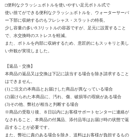
□便利なクラッシュボトルを使いやすい足元ボトル式で
使い捨てができる便利なクラッシュボトルを、ウォーターサーバ
ー下部に収納するのもフレシャス・スラットの特長。
少し容量の多い9.3リットルの容器ですが、足元に設置すること
で、水交換時のストレスを軽減。
また、ボトルを内部に収納するため、意匠的にもスッキリと美し
い外観が実現しました。
【返品・交換】
本商品の返品又は交換は下記に該当する場合を除き請求すること
はできません。
(1)ご注文の本商品とお届けした商品が異なっている場合
(2)届けられた本商品に、汚れ、傷、破損等の瑕疵がある場合
(3)その他、弊社が相当と判断する場合
※商品の受取り後、８日以内にお客様サポートセンターに連絡が
なされること、本商品の付属品、添付品等はお届け時の状態で返
品することが必要です。
また、弊社に責のある場合を除き、送料はお客様が負担するもの