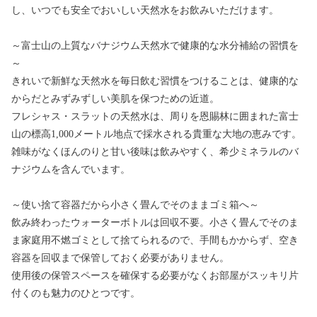
し、いつでも安全でおいしい天然水をお飲みいただけます。
～富士山の上質なバナジウム天然水で健康的な水分補給の習慣を
～
きれいで新鮮な天然水を毎日飲む習慣をつけることは、健康的な
からだとみずみずしい美肌を保つための近道。
フレシャス・スラットの天然水は、周りを恩賜林に囲まれた富士
山の標高1,000メートル地点で採水される貴重な大地の恵みです。
雑味がなくほんのりと甘い後味は飲みやすく、希少ミネラルのバ
ナジウムを含んでいます。
～使い捨て容器だから小さく畳んでそのままゴミ箱へ～
飲み終わったウォーターボトルは回収不要。小さく畳んでそのま
ま家庭用不燃ゴミとして捨てられるので、手間もかからず、空き
容器を回収まで保管しておく必要がありません。
使用後の保管スペースを確保する必要がなくお部屋がスッキリ片
付くのも魅力のひとつです。