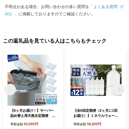
不明点がある場合、お問い合わせの多い質問を
「よくある質問（F
AQ）」
に掲載しておりますのでご確認ください。
この返礼品を見ている人はこちらもチェック
【6ヶ月お届け！】サーバー
【全6回定期便（2ヶ月に1回
詰め替え用天然水定期便 F
お届け）】ミネラルウォータ
RECIOUS dewo mini
ー （２L×6本）2箱 ラベルレ
65,000円
58,000円
寄附金額
寄附金額
ス [BDBE002-14]