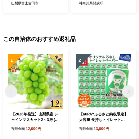
山梨県富士吉田市
神奈川県開成町
この自治体のおすすめ返礼品
1
2
【2026年発送】山梨県産 シ
【auPAYふるさと納税限定】
ャインマスカット2～3房 (1.
大容量 長持ちトイレットペ
2kg以上)
ーパー 130m シングル 48R
12,000円
13,000円
寄附金額
寄附金額
芯なし