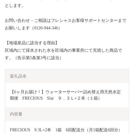
とします。
お問い合わせ・ご相談はフレシャスお客様サポートセンターまで
お願いします（0120-944-346）
【地場産品に該当する理由】
区域内にて採水された水を区域内の事業所にて充填した商品で
す。（告示第5条第3号に該当）
返礼品名
【6ヶ月お届け！】ウォーターサーバー詰め替え用天然水定
期便　FRECIOUS　Slat　９．３Ｌ×２本（１箱）
内容量
FRECIOUS　9.3L×2本　1箱　6回配送分（月1箱配送6回分）