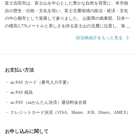
富士吉田市は、富士山を中心とした豊かな自然を背景に、本市独
自の歴史・伝統・文化を培い、富士北麓地域の政治・経済・文化
の中心都市として発展して参りました。 山梨県の南東部、日本一
の標高3,776メートルと美しさを誇る富士山の北麓に位置し、海抜
750メートルの市街地を形成する高原都市です。 古くから、富士
自治体紹介をもっと見る
山信仰の町として栄え、御師文化の面影が今も残されています。
また、明治以降、織物が近代産業として脚光を浴びて以来、政
治・経済・文化の面で富士北麓の中核都市としての役割を果たし
てきました。
お支払い方法
au PAY カード（番号入力不要）
au PAY 残高
au PAY（auかんたん決済）通信料金合算
クレジットカード決済（VISA、Master、JCB、Diners、AMEX）
お申し込みに関して