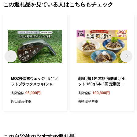
この返礼品を見ている人はこちらもチェック
MOZ桜吹雪ウェッジ 54°ソ
刺身 漬け丼 本格 海鮮漬け セ
フトブラックメッキ(シャフ
ット 160g 6本 3回 定期便 総
トDG S200)【1121190】
計2.8kg 詰め合わせ 食べ比べ
95,000円
100,800円
寄附金額
寄附金額
[よかろ物産 長崎県 平戸市 hr
42bgy420100] さしみ 漬け
岡山県美作市
長崎県平戸市
冷凍 ご飯のお供 魚介 長崎 ぶ
り あじ たい 海鮮丼 お茶漬け
この自治体のおすすめ返礼品