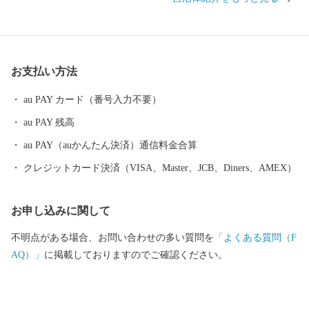
文献が発見されたことから、当町で広く栽培する水稲『はつし
も』の中でも、肥料・農薬等を徹底管理し栽培した米を『徳川将
軍家御膳米』と名付け、ブランド化し生産しています。 また、そ
の米を原料に醸造した『徳川将軍家御膳酒』を製造しています。
お支払い方法
町内を流れる小河川には、絶滅危惧種に指定された『カワバタモ
ロコ』が生息しており、平成２１年度に『カワバタモロコ保護条
au PAY カード（番号入力不要）
例』を制定し、保護員を中心に保全活動に取り組んでいます。 こ
au PAY 残高
のほかにも、輪之内町の北部に位置する輪中堤では、春の６００
本の桜、夏の６，０００株のあじさい、秋の紅葉が、訪れる人々
au PAY（auかんたん決済）通信料金合算
の目を楽しませ、四季折々の美しい彩りを楽しむことができま
クレジットカード決済（VISA、Master、JCB、Diners、AMEX）
す。
お申し込みに関して
不明点がある場合、お問い合わせの多い質問を
「よくある質問（F
AQ）」
に掲載しておりますのでご確認ください。