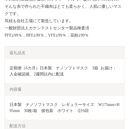
そんな糸で作られた不織布はとても柔らかく、人肌に優しいマス
クです。
耳紐も自社工場にて製造しています。
一般財団法人カケンテストセンター製品検査済
PFE≧99％，BFE≧99％，VFE≧99％，花粉≧99％
返礼品名
定期便（6カ月）日本製　ナノソフトマスク　3箱  お届け：
入金確認後、2週間以内に配送
内容量
日本製　ナノソフトマスク　レギュラーサイズ　W175mm×H
95mm　30枚/箱　個包装　ホワイト　/計6回
配送方法