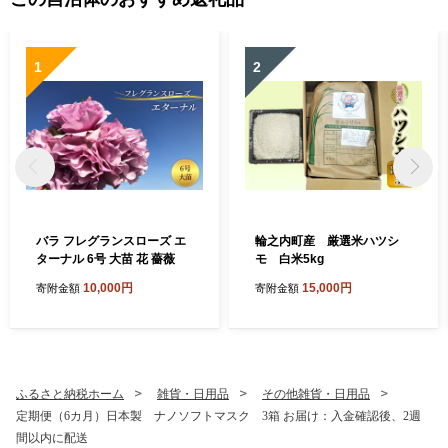
1
2
バラ フレグランスローズ エ
輪之内町産 厳選米ハツシ
ターナル 6号 大苗 花 薔薇
モ 白米5kg
10,000円
15,000円
寄附金額
寄附金額
ふるさと納税ホーム
雑貨・日用品
その他雑貨・日用品
定期便（6カ月）日本製 ナノソフトマスク 3箱 お届け：入金確認後、2週
間以内に配送