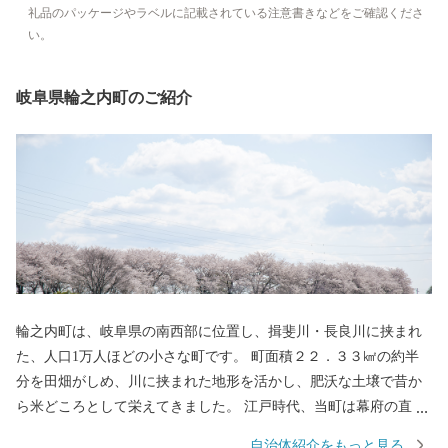
礼品のパッケージやラベルに記載されている注意書きなどをご確認くださ
い。
岐阜県輪之内町のご紹介
輪之内町は、岐阜県の南西部に位置し、揖斐川・長良川に挟まれ
た、人口1万人ほどの小さな町です。 町面積２２．３３㎢の約半
分を田畑がしめ、川に挟まれた地形を活かし、肥沃な土壌で昔か
ら米どころとして栄えてきました。 江戸時代、当町は幕府の直轄
領とされ、収穫した米を徳川将軍家に献上していたことを記した
自治体紹介をもっと見る