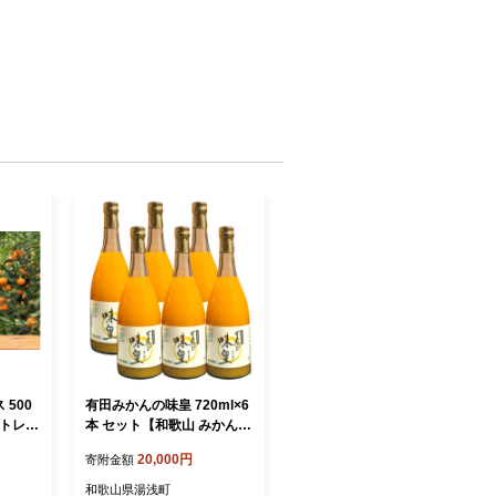
 500
有田みかんの味皇 720ml×6
ストレー
本 セット【和歌山 みかんジ
｜ 和歌
ュース ミカンジュース スト
20,000円
寄附金額
 有田
レート 無添加 果汁100% 有
田】_ZY6102n
和歌山県湯浅町