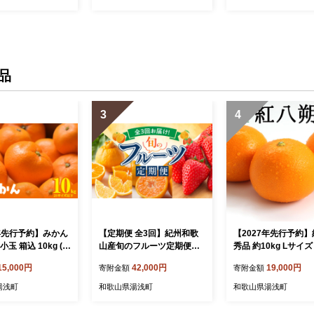
品
3
4
6年先行予約】みかん
【定期便 全3回】紀州和歌
【2027年先行予約
玉 箱込 10kg (
山産旬のフルーツ定期便
秀品 約10kg Lサイ
2kg ) 2Sサイズ以
（温州みかん、いちご、紀
県有田産_U6226n
15,000円
42,000円
19,000円
寄附金額
寄附金額
優品 混合 有田みか
州デコ）_G60-T84
山県産 産地直送
湯浅町
和歌山県湯浅町
和歌山県湯浅町
会】_MK1041