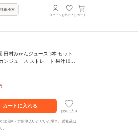
詳細検索
ログイン
お気に入り
カート
方
 田村みかんジュース 3本 セット
カンジュース ストレート 果汁10
1
円
お気に入り
の自治体へ寄附申込いただいた場合、返礼品は
ん。