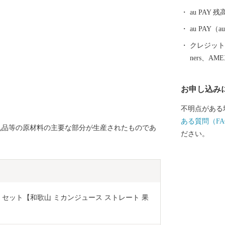
として受け継
au PAY 残
える町なかを
づくりの香り
au PAY
クレジットカ
ners、AM
お申し込み
不明点がある
ある質問（FA
礼品等の原材料の主要な部分が生産されたものであ
ださい。
 セット【和歌山 ミカンジュース ストレート 果