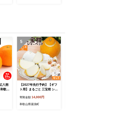
5
6
】紅八朔
【2027年先行予約】【ギフ
和歌山有田産 デコポン秀品
ズ 和歌山
ト用】まるごと 三宝柑 シャ
のみ！ 2.5kg（9～12玉）_
ーベット 5個 セット_ZP600
BD7008
14,000円
13,000円
寄附金額
寄附金額
9_GFTn
和歌山県湯浅町
和歌山県湯浅町