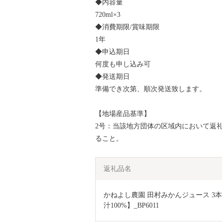
◆内容量
720ml×3
◆消費期限/賞味期限
1年
◆申込期日
何度も申し込み可
◆発送期日
準備でき次第、順次発送致します。
【地場産品基準】
2号：当該地方団体の区域内において返
ること。
返礼品名
かねよし農園 田村みかんジュース 3本
汁100%】_BP6011