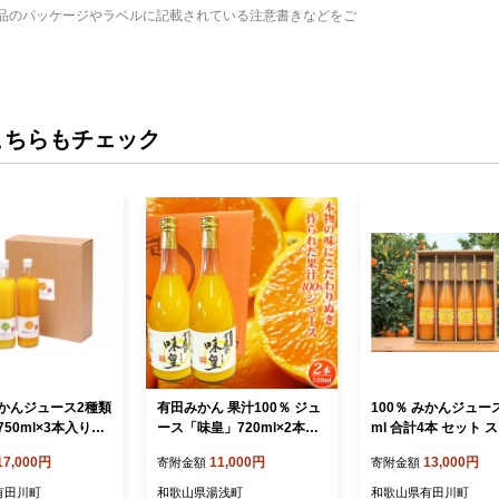
品のパッケージやラベルに記載されている注意書きなどをご
こちらもチェック
かんジュース2種類
有田みかん 果汁100％ ジュ
100％ みかんジュース
50ml×3本入り）
ース「味皇」720ml×2本
ml 合計4本 セット 
0％無添加ストレー
【和歌山 ミカンジュース ス
ト 無添加 嶋市農園 
17,000円
11,000円
13,000円
寄附金額
寄附金額
トレート 果汁100%】_G70
山有田 丸絞り 和歌山
32
国産 果汁
有田川町
和歌山県湯浅町
和歌山県有田川町