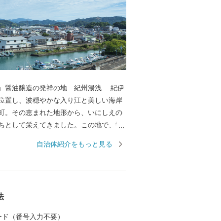
醤油醸造の発祥の地 紀州湯浅 紀伊
位置し、波穏やかな入り江と美しい海岸
町。その恵まれた地形から、いにしえの
ちとして栄えてきました。この地で、醤
のは中世の頃のこと。さまざまな商業や
自治体紹介をもっと見る
わう町なかで、「金山寺味噌」製造の過
職人の創意から、和食の味の決め手であ
が始まりました。醤油の醸造に関わった
る町並みは「重要伝統的建造物群保存地
法
れ、２０１７年には醤油醸造の歴史と伝
として「日本遺産」に認定され,食が伝統
 カード（番号入力不要）