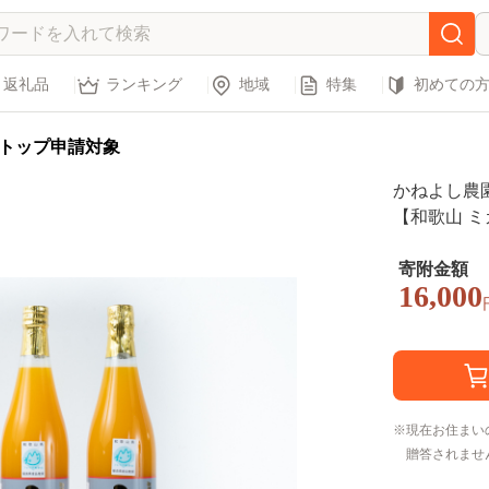
返礼品
ランキング
地域
特集
初めての
トップ申請対象
かねよし農園
【和歌山 ミ
0%】_BP601
寄附金額
16,000
現在お住まい
贈答されませ