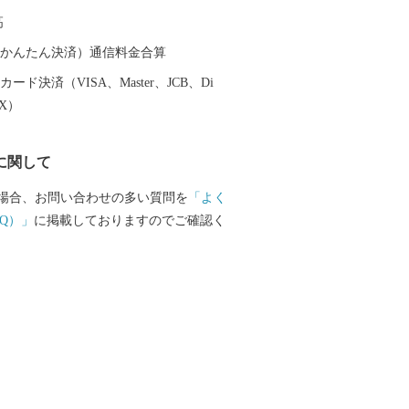
がれている「美味しい日本遺産」ともい
高
歩いていると、今も昔も変わらない醤油
を感じられます。
（auかんたん決済）通信料金合算
ード決済（VISA、Master、JCB、Di
EX）
に関して
場合、お問い合わせの多い質問を
「よく
Q）」
に掲載しておりますのでご確認く