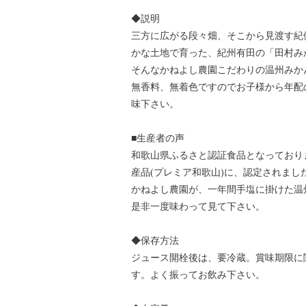
◆説明
三方に広がる段々畑、そこから見渡す紀
かな土地で育った、紀州有田の「田村み
そんなかねよし農園こだわりの温州みか
無香料、無着色ですのでお子様から年配
味下さい。
■生産者の声
和歌山県ふるさと認証食品となっておりま
産品(プレミア和歌山)に、認定されまし
かねよし農園が、一年間手塩に掛けた温
是非一度味わって見て下さい。
◆保存方法
ジュース開栓後は、要冷蔵。賞味期限に
す。よく振ってお飲み下さい。