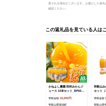
更される場合がございます。お届けした返礼
確認ください。
この返礼品を見ている人は
かねよし農園 田村みかんジ
和歌山み
ュース 10本セット_BP601
セット（7
0
果汁10
16,000円
寄附金額
寄附金額
ト
和歌山県湯浅町
和歌山県