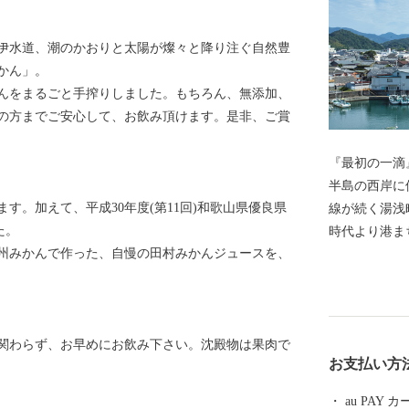
伊水道、潮のかおりと太陽が燦々と降り注ぐ自然豊
かん」。
んをまるごと手搾りしました。もちろん、無添加、
の方までご安心して、お飲み頂けます。是非、ご賞
『最初の一滴』
半島の西岸に
す。加えて、平成30年度(第11回)和歌山県優良県
線が続く湯浅
た。
時代より港ま
州みかんで作った、自慢の田村みかんジュースを、
油が生まれた
文化がして賑
程に注目した
る醤油づくり
関わらず、お早めにお飲み下さい。沈殿物は果肉で
蔵や建物が残
お支払い方
区」に選定さ
統が息づく町
au PAY