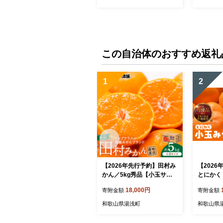
この自治体のおすすめ返礼
1
2
【2026年先行予約】田村み
【202
かん／5kg秀品【小玉サイ
とにかく 小
ズ】_V7452
内容量 9.
18,000円
寄附金額
寄附金額
下 秀品 
ん 和歌
和歌山県湯浅町
和歌山県
【みかんの