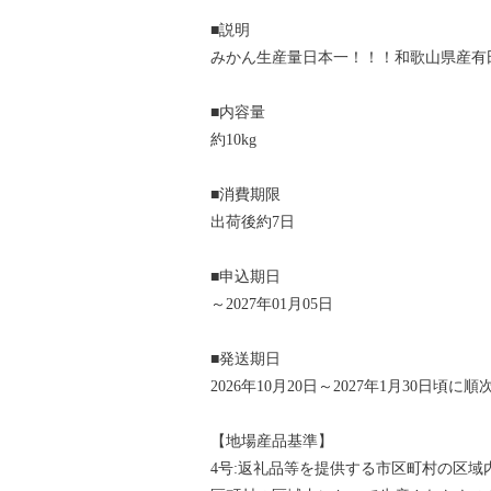
■説明
みかん生産量日本一！！！和歌山県産有
■内容量
約10kg
■消費期限
出荷後約7日
■申込期日
～2027年01月05日
■発送期日
2026年10月20日～2027年1月30日頃に
【地場産品基準】
4号:返礼品等を提供する市区町村の区