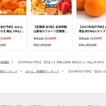
6年先行予約】みかん
【定期便 全3回】紀州和歌
【2027年先行予約
玉 箱込 10kg (
山産旬のフルーツ定期便
秀品 約10kg Lサイ
2kg ) 2Sサイズ以
（温州みかん、いちご、紀
県有田産_U6226n
15,000円
42,000円
19,000円
寄附金額
寄附金額
優品 混合 有田みか
州デコ）_G60-T84
山県産 産地直送
湯浅町
和歌山県湯浅町
和歌山県湯浅町
会】_MK1041
・柑橘類
【2026年先行予約】【訳あり】和歌山県産 有田みかん 10kg_BL6005n
物類ランキング
みかん・柑橘類ランキング
【2026年先行予約】【訳あり】和