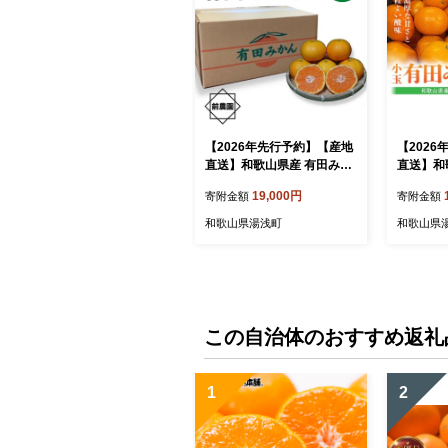
【2026年先行予約】【産地
【202
直送】和歌山県産 有田みか
直送】和
ん 10kg_BL6003n
ん 小玉 5
19,000円
寄附金額
寄附金額
和歌山県湯浅町
和歌山県
この自治体のおすすめ返礼
1
2