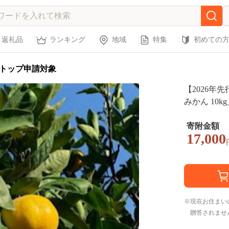
返礼品
ランキング
地域
特集
初めての
トップ申請対象
【2026年
みかん 10kg_
寄附金額
17,000
現在お住まい
贈答されませ