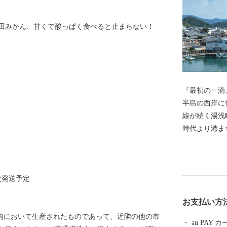
田みかん、甘くて酸っぱく食べると止まらない！
『最初の一滴』
半島の西岸に
線が続く湯浅
時代より港ま
油が生まれた
文化がして賑
程に注目した
順次発送予定
る醤油づくり
蔵や建物が残
お支払い方
区」に選定さ
域内において生産されたものであって、近隣の他の市
統が息づく町
au PAY