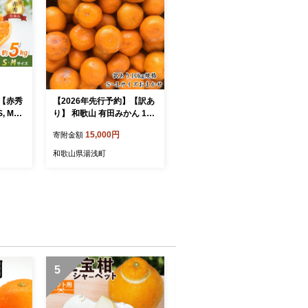
】【赤秀
【2026年先行予約】【訳あ
, Мサ
り】 和歌山 有田みかん 10k
n
g (S～Lサイズいずれかお届
15,000円
寄附金額
け)_ZD7020
和歌山県湯浅町
5
6