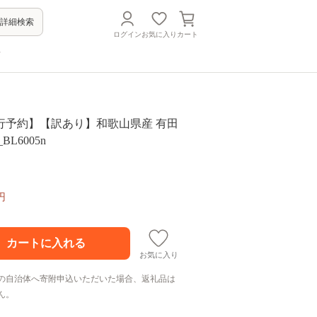
詳細検索
ログイン
お気に入り
カート
方
先行予約】【訳あり】和歌山県産 有田
BL6005n
円
お気に入り
の自治体へ寄附申込いただいた場合、返礼品は
ん。