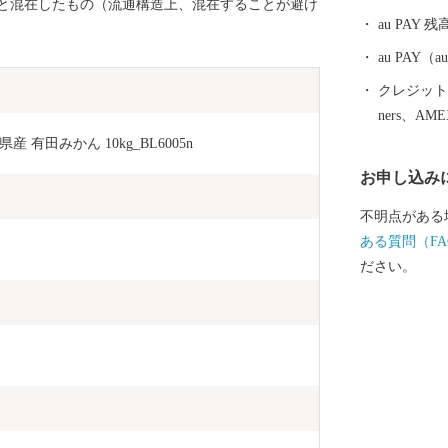
と混在したもの（流通構造上、混在することが避け
として受け継
au PAY 残
える町なかを
づくりの香り
au PAY
クレジットカ
ners、AM
有田みかん 10kg_BL6005n
お申し込み
不明点がある
ある質問（FA
ださい。