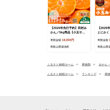
【2026年先行予約】田村み
【202
かん／5kg秀品【小玉サイ
とにかく 小
ズ】_V7452
内容量 9.
18,000円
寄附金額
寄附金額
下 秀品 
ん 和歌
和歌山県湯浅町
和歌山県
【みかんの
ふるさと納税ホーム
果物類
みかん
ふるさと納税ホーム
ランキング
果