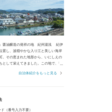
醤油醸造の発祥の地 紀州湯浅 紀伊
位置し、波穏やかな入り江と美しい海岸
町。その恵まれた地形から、いにしえの
ちとして栄えてきました。この地で、醤
のは中世の頃のこと。さまざまな商業や
自治体紹介をもっと見る
わう町なかで、「金山寺味噌」製造の過
職人の創意から、和食の味の決め手であ
が始まりました。醤油の醸造に関わった
る町並みは「重要伝統的建造物群保存地
法
れ、２０１７年には醤油醸造の歴史と伝
として「日本遺産」に認定され,食が伝統
 カード（番号入力不要）