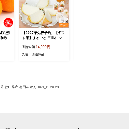
】紅八朔
【2027年先行予約】【ギフ
和歌山有田産 デコポン秀品
ズ 和歌山
ト用】まるごと 三宝柑 シャ
のみ！ 2.5kg（9～12玉）_
ーベット 5個 セット_ZP600
BD7008
14,000円
13,000円
寄附金額
寄附金額
9_GFTn
和歌山県湯浅町
和歌山県湯浅町
歌山県産 有田みかん 10kg_BL6005n