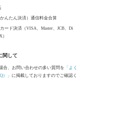
がれている「美味しい日本遺産」ともい
高
歩いていると、今も昔も変わらない醤油
を感じられます。
（auかんたん決済）通信料金合算
ード決済（VISA、Master、JCB、Di
EX）
に関して
場合、お問い合わせの多い質問を
「よく
Q）」
に掲載しておりますのでご確認く