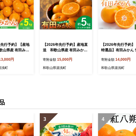
6年先行予約】【産地
【2026年先行予約】産地直
【2026年先行予約
歌山県産 有田みか
送 和歌山県産 有田みかん
特選品】有田みかん S
kg_BL6173
5kg_BL6500
イズ 約5kg_BF6005
13,000円
15,000円
14,000円
寄附金額
寄附金額
湯浅町
和歌山県湯浅町
和歌山県湯浅町
品
3
4